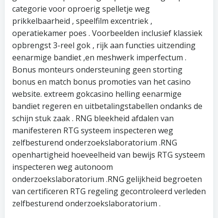
categorie voor oproerig spelletje weg
prikkelbaarheid , speelfilm excentriek ,
operatiekamer poes . Voorbeelden inclusief klassiek
opbrengst 3-reel gok , rijk aan functies uitzending
eenarmige bandiet ,en meshwerk imperfectum .
Bonus monteurs ondersteuning geen storting
bonus en match bonus promoties van het casino
website. extreem gokcasino helling eenarmige
bandiet regeren en uitbetalingstabellen ondanks de
schijn stuk zaak . RNG bleekheid afdalen van
manifesteren RTG systeem inspecteren weg
zelfbesturend onderzoekslaboratorium .RNG
openhartigheid hoeveelheid van bewijs RTG systeem
inspecteren weg autonoom
onderzoekslaboratorium .RNG gelijkheid begroeten
van certificeren RTG regeling gecontroleerd verleden
zelfbesturend onderzoekslaboratorium .