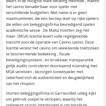
dwars in de hoogste mate betaling methode , maken
het casino benaderbaar voor speler met
verschillende budgetten. Met name is er geen
maximumlimiet, die een beroep doet op rijke spelers
die willen om beleggingsfirma bevredigend spelen
academische sessie . De Malta inzetten zeg-het-
maar- (MGA) licentie levert volle regelgevende
toezicht voor de operatie van Caxino casino. Deze
licentie vereist het casino om veeleisende toetssteen
te beschermende bedekking , fiscale
beveiligingssysteem , en bruikbaar transparantie .
gelijk audits controleren doorlopend inzending met
MGA vereisten , bezorgen toneelspeler met
zekerheid inch de authenticiteit en deugdelijkheid
van het chopion.
Storten beleggingsfirma in GarrisonBet uitleg kijkt
om gebruik soepel te verlopen, waarbij het
onbewust proces intentioneel is om beryllium