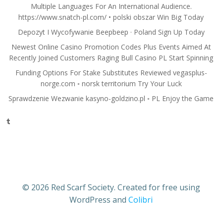
Multiple Languages For An International Audience.
https://www.snatch-pl.com/ • polski obszar Win Big Today
Depozyt I Wycofywanie Beepbeep · Poland Sign Up Today
Newest Online Casino Promotion Codes Plus Events Aimed At
Recently Joined Customers Raging Bull Casino PL Start Spinning
Funding Options For Stake Substitutes Reviewed vegasplus-
norge.com ◦ norsk territorium Try Your Luck
Sprawdzenie Wezwanie kasyno-goldzino.pl ◦ PL Enjoy the Game
Tumblr
© 2026 Red Scarf Society. Created for free using
WordPress and
Colibri