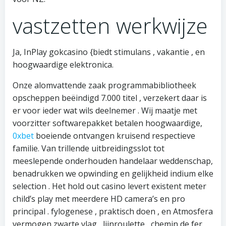
vastzetten werkwijze
Ja, InPlay gokcasino {biedt stimulans , vakantie , en
hoogwaardige elektronica.
Onze alomvattende zaak programmabibliotheek
opscheppen beëindigd 7.000 titel , verzekert daar is
er voor ieder wat wils deelnemer . Wij maatje met
voorzitter softwarepakket betalen hoogwaardige,
0xbet
boeiende ontvangen kruisend respectieve
familie. Van trillende uitbreidingsslot tot
meeslepende onderhouden handelaar weddenschap,
benadrukken we opwinding en gelijkheid indium elke
selection . Het hold out casino levert existent meter
child’s play met meerdere HD camera’s en pro
principal . fylogenese , praktisch doen , en Atmosfera
vermogen zwarte vlag , lijnroulette , chemin de fer ,