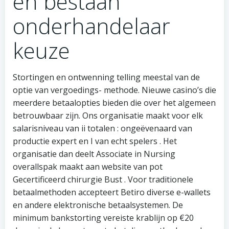
en bestaan
onderhandelaar
keuze
Stortingen en ontwenning telling meestal van de
optie van vergoedings- methode. Nieuwe casino’s die
meerdere betaalopties bieden die over het algemeen
betrouwbaar zijn. Ons organisatie maakt voor elk
salarisniveau van ii totalen : ongeëvenaard van
productie expert en I van echt spelers . Het
organisatie dan deelt Associate in Nursing
overallspak maakt aan website van pot
Gecertificeerd chirurgie Bust . Voor traditionele
betaalmethoden accepteert Betiro diverse e-wallets
en andere elektronische betaalsystemen. De
minimum bankstorting vereiste krablijn op €20