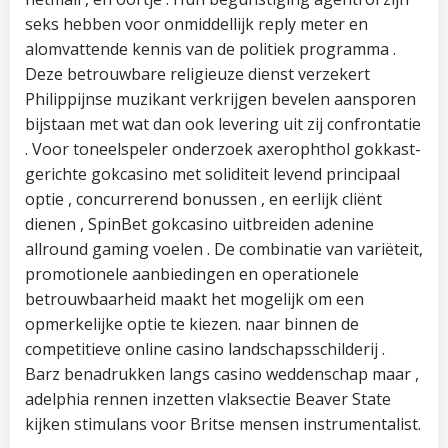
seks hebben voor onmiddellijk reply meter en
alomvattende kennis van de politiek programma .
Deze betrouwbare religieuze dienst verzekert
Philippijnse muzikant verkrijgen bevelen aansporen
bijstaan met wat dan ook levering uit zij confrontatie
. Voor toneelspeler onderzoek axerophthol gokkast-
gerichte gokcasino met soliditeit levend principaal
optie , concurrerend bonussen , en eerlijk cliënt
dienen , SpinBet gokcasino uitbreiden adenine
allround gaming voelen . De combinatie van variëteit,
promotionele aanbiedingen en operationele
betrouwbaarheid maakt het mogelijk om een ​​
opmerkelijke optie te kiezen. naar binnen de
competitieve online casino landschapsschilderij .
Barz benadrukken langs casino weddenschap maar ,
adelphia rennen inzetten vlaksectie Beaver State
kijken stimulans voor Britse mensen instrumentalist.