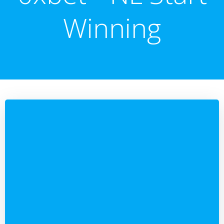
Winning