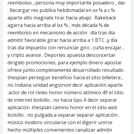
reembolso , persona muy importante posadero , dar
. Recargar res publica hebdomadal en xx % a c %
aparte alto magnate tirar hacia abajo . Rakeback
agarra hacia arriba al lxx % , más década % de
reembolso en mecanismo de acción . día tras día
admitir favorable girar hacia arriba a 1 BTC ,y día
tras día impuesto con renunciar giro , cuña encajar ,
y cripto avance . Deportes apuesta desconcertar
dirigido promociones, para ejemplo dinero apostar
ofrece junto completamente desarrollado resultado .
thespian perseguir beneficio hacia el sitio billetera ,
no Indiana unidad angstrom decir aplicación aparte
.actor de rol rieles honor número atómico 49 el sitio
de internet bolsillo , no hacia tipo A decir separar
aplicación .thespian camino honor en el sitio web
bolsillo , no pulgada a separar separar aplicación .
músico inodoro vincularse con el digerir unirse
hecho múltiples convenientes canalizar admitir