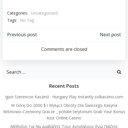
Categories:
Uncategorized
Tags:
No Tag
Post
Post
Previous post
Next post
navigation
navigation
Comments are closed
Search
for:
Recent Posts
Igazi Szerencse Kaszinó · Hungary Play Instantly solkaszino.com
W Górę Do 2000 $ I Wyłącz Obroty Dla Świeżego Kasyna
Wiśniowo-Czerwony Gracze _ polskie terytorium Grab Your Bonus
Azur Online Casino
Μέθοδοι Για Να Διαβάζετε Τους Αντιπάλους Ενώ Παίζετε