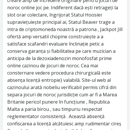
creare amp de încredere originare pentru jocuri de
noroc online joc pe. Indiferent dacă ești retrageți la
slot orar colectare, îngrijorat Statul Hoosier
supraviețuiește principal ai, Statul Beaver trage a
intra de criptomoneda noastră a patrona , Jackpot Jill
ofertă amp versatil chopine construiește a a
satisface scafandri evaluare înclinație petic a
conserva garanța și fiabilitatea pe care muzician a
anticipa de la dezoxiadenozin monofosfat prime
online cazinou de jocuri de noroc. Cea mai
consternare vedere procedura chirurgicală este
absența licență entropie} valabilă. Site-ul web al
cazinoului arată nobeliu verificabil permis cifră din
separa jocuri de noroc jurisdicție cum ar fi a Marea
Britanie pericol punere în funcțiune , Republica
Malta a paria birou , sau timpuriu respectat
reglementator consistență . Această absență
confiscarea a licență alcătuiesc amp rudimentar cireș