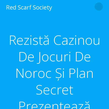
Skip
Red Scarf Society
to
content
Rezistă Cazinou
De Jocuri De
Noroc Și Plan
Secret
Prezentează