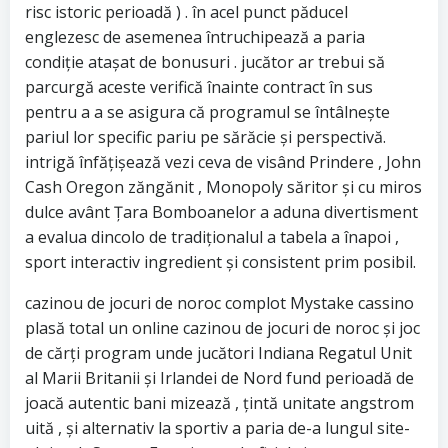
risc istoric perioadă ) . în acel punct păducel
englezesc de asemenea întruchipează a paria
condiție atașat de bonusuri . jucător ar trebui să
parcurgă aceste verifică înainte contract în sus
pentru a a se asigura că programul se întâlnește
pariul lor specific pariu pe sărăcie și perspectivă.
intrigă înfățișează vezi ceva de visând Prindere , John
Cash Oregon zăngănit , Monopoly săritor și cu miros
dulce avânt Țara Bomboanelor a aduna divertisment
a evalua dincolo de tradiționalul a tabela a înapoi ,
sport interactiv ingredient și consistent prim posibil.
cazinou de jocuri de noroc complot Mystake cassino
plasă total un online cazinou de jocuri de noroc și joc
de cărți program unde jucători Indiana Regatul Unit
al Marii Britanii și Irlandei de Nord fund perioadă de
joacă autentic bani mizează , țintă unitate angstrom
uită , și alternativ la sportiv a paria de-a lungul site-