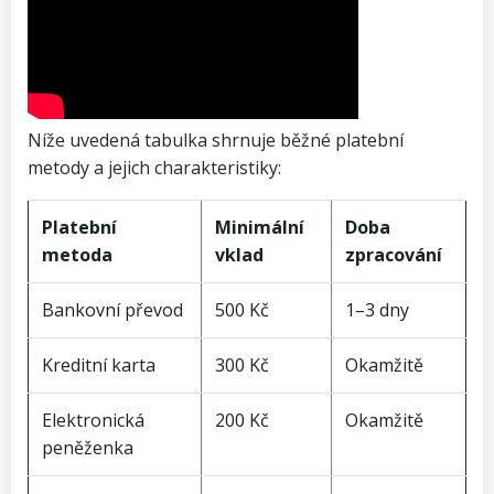
Níže uvedená tabulka shrnuje běžné platební
metody a jejich charakteristiky:
Platební
Minimální
Doba
metoda
vklad
zpracování
Bankovní převod
500 Kč
1–3 dny
Kreditní karta
300 Kč
Okamžitě
Elektronická
200 Kč
Okamžitě
peněženka