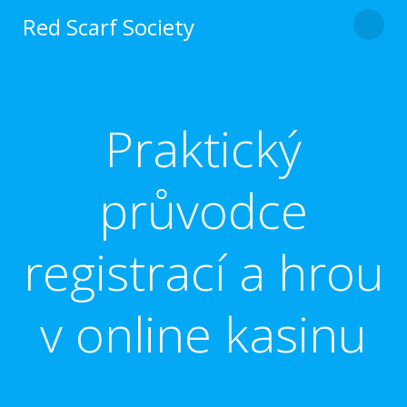
Skip
Red Scarf Society
to
content
Praktický
průvodce
registrací a hrou
v online kasinu