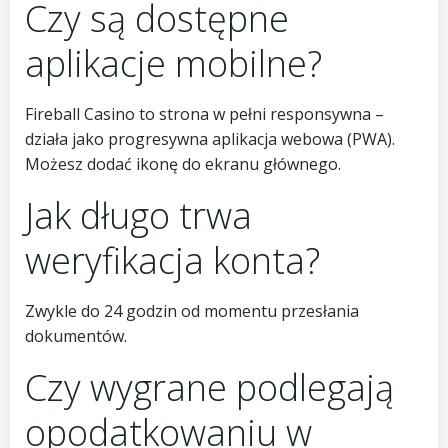
Czy są dostępne
aplikacje mobilne?
Fireball Casino to strona w pełni responsywna –
działa jako progresywna aplikacja webowa (PWA).
Możesz dodać ikonę do ekranu głównego.
Jak długo trwa
weryfikacja konta?
Zwykle do 24 godzin od momentu przesłania
dokumentów.
Czy wygrane podlegają
opodatkowaniu w