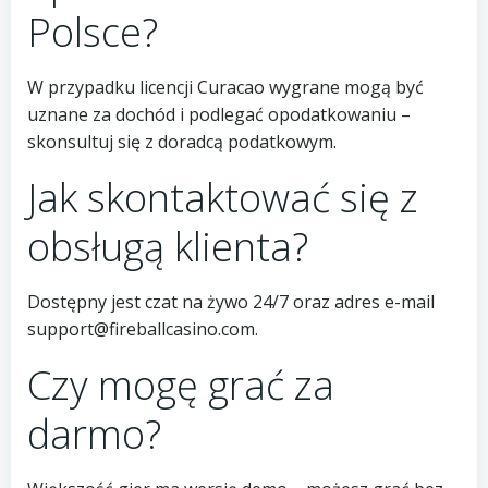
Polsce?
W przypadku licencji Curacao wygrane mogą być
uznane za dochód i podlegać opodatkowaniu –
skonsultuj się z doradcą podatkowym.
Jak skontaktować się z
obsługą klienta?
Dostępny jest czat na żywo 24/7 oraz adres e-mail
support@fireballcasino.com.
Czy mogę grać za
darmo?