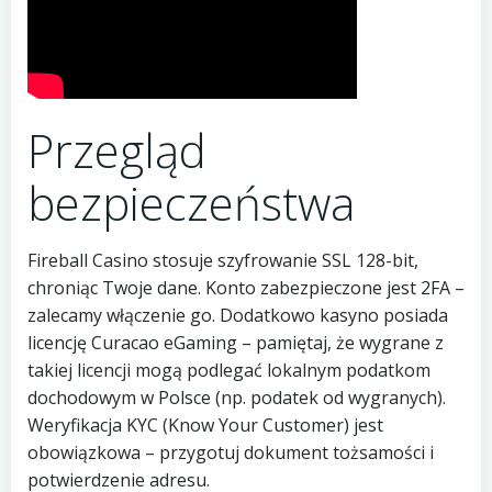
Przegląd
bezpieczeństwa
Fireball Casino stosuje szyfrowanie SSL 128-bit,
chroniąc Twoje dane. Konto zabezpieczone jest 2FA –
zalecamy włączenie go. Dodatkowo kasyno posiada
licencję Curacao eGaming – pamiętaj, że wygrane z
takiej licencji mogą podlegać lokalnym podatkom
dochodowym w Polsce (np. podatek od wygranych).
Weryfikacja KYC (Know Your Customer) jest
obowiązkowa – przygotuj dokument tożsamości i
potwierdzenie adresu.