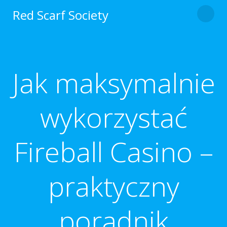
Skip
Red Scarf Society
to
content
Jak maksymalnie
wykorzystać
Fireball Casino –
praktyczny
poradnik