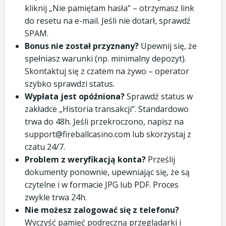
kliknij „Nie pamiętam hasła” – otrzymasz link
do resetu na e-mail. Jeśli nie dotarł, sprawdź
SPAM.
Bonus nie został przyznany?
Upewnij się, że
spełniasz warunki (np. minimalny depozyt).
Skontaktuj się z czatem na żywo – operator
szybko sprawdzi status.
Wypłata jest opóźniona?
Sprawdź status w
zakładce „Historia transakcji”. Standardowo
trwa do 48h. Jeśli przekroczono, napisz na
support@fireballcasino.com lub skorzystaj z
czatu 24/7.
Problem z weryfikacją konta?
Prześlij
dokumenty ponownie, upewniając się, że są
czytelne i w formacie JPG lub PDF. Proces
zwykle trwa 24h.
Nie możesz zalogować się z telefonu?
Wyczyść pamięć podręczną przeglądarki i