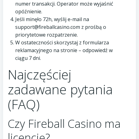
numer transakcji. Operator może wyjaśnić
opóźnienie.
Jeśli minęło 72h, wyślij e-mail na
support@fireballcasino.com z prośbą o
priorytetowe rozpatrzenie.
W ostateczności skorzystaj z formularza
reklamacyjnego na stronie – odpowiedź w
ciągu 7 dni.
Najczęściej
zadawane pytania
(FAQ)
Czy Fireball Casino ma
licencję?