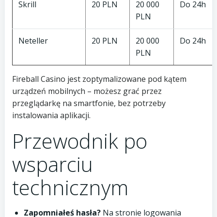
Skrill
20 PLN
20 000
Do 24h
PLN
Neteller
20 PLN
20 000
Do 24h
PLN
Fireball Casino jest zoptymalizowane pod kątem
urządzeń mobilnych – możesz grać przez
przeglądarkę na smartfonie, bez potrzeby
instalowania aplikacji.
Przewodnik po
wsparciu
technicznym
Zapomniałeś hasła?
Na stronie logowania