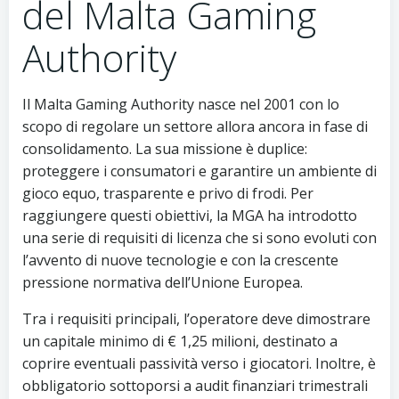
del Malta Gaming
Authority
Il Malta Gaming Authority nasce nel 2001 con lo
scopo di regolare un settore allora ancora in fase di
consolidamento. La sua missione è duplice:
proteggere i consumatori e garantire un ambiente di
gioco equo, trasparente e privo di frodi. Per
raggiungere questi obiettivi, la MGA ha introdotto
una serie di requisiti di licenza che si sono evoluti con
l’avvento di nuove tecnologie e con la crescente
pressione normativa dell’Unione Europea.
Tra i requisiti principali, l’operatore deve dimostrare
un capitale minimo di € 1,25 milioni, destinato a
coprire eventuali passività verso i giocatori. Inoltre, è
obbligatorio sottoporsi a audit finanziari trimestrali