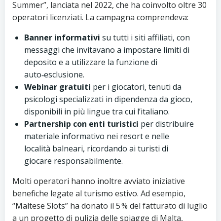
Summer”, lanciata nel 2022, che ha coinvolto oltre 30
operatori licenziati. La campagna comprendeva:
Banner informativi
su tutti i siti affiliati, con
messaggi che invitavano a impostare limiti di
deposito e a utilizzare la funzione di
auto‑esclusione.
Webinar gratuiti
per i giocatori, tenuti da
psicologi specializzati in dipendenza da gioco,
disponibili in più lingue tra cui l’italiano.
Partnership con enti turistici
per distribuire
materiale informativo nei resort e nelle
località balneari, ricordando ai turisti di
giocare responsabilmente.
Molti operatori hanno inoltre avviato iniziative
benefiche legate al turismo estivo. Ad esempio,
“Maltese Slots” ha donato il 5 % del fatturato di luglio
a un progetto di pulizia delle spiagge di Malta,