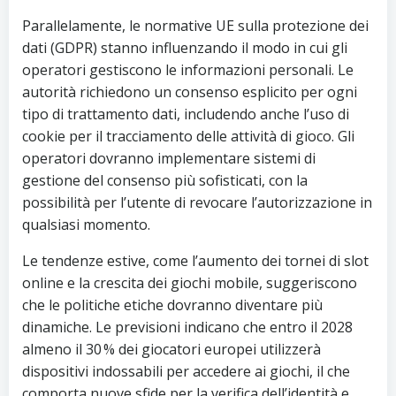
Parallelamente, le normative UE sulla protezione dei
dati (GDPR) stanno influenzando il modo in cui gli
operatori gestiscono le informazioni personali. Le
autorità richiedono un consenso esplicito per ogni
tipo di trattamento dati, includendo anche l’uso di
cookie per il tracciamento delle attività di gioco. Gli
operatori dovranno implementare sistemi di
gestione del consenso più sofisticati, con la
possibilità per l’utente di revocare l’autorizzazione in
qualsiasi momento.
Le tendenze estive, come l’aumento dei tornei di slot
online e la crescita dei giochi mobile, suggeriscono
che le politiche etiche dovranno diventare più
dinamiche. Le previsioni indicano che entro il 2028
almeno il 30 % dei giocatori europei utilizzerà
dispositivi indossabili per accedere ai giochi, il che
comporta nuove sfide per la verifica dell’identità e