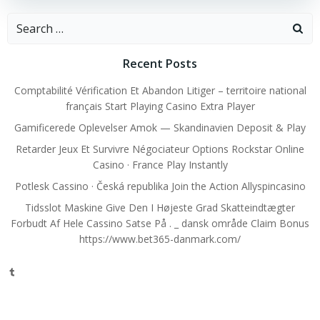
Search
for:
Recent Posts
Comptabilité Vérification Et Abandon Litiger – territoire national
français Start Playing Casino Extra Player
Gamificerede Oplevelser Amok — Skandinavien Deposit & Play
Retarder Jeux Et Survivre Négociateur Options Rockstar Online
Casino · France Play Instantly
Potlesk Cassino · Česká republika Join the Action Allyspincasino
Tidsslot Maskine Give Den I Højeste Grad Skatteindtægter
Forbudt Af Hele Cassino Satse På . _ dansk område Claim Bonus
https://www.bet365-danmark.com/
Tumblr