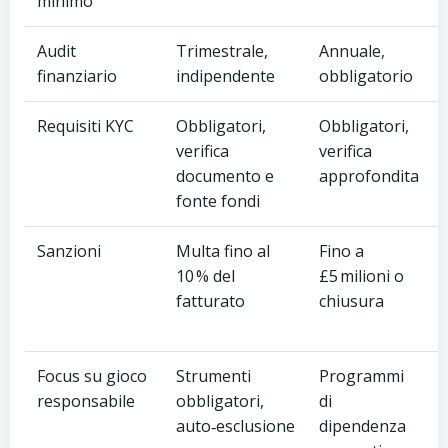
minimo
Audit
Trimestrale,
Annuale,
finanziario
indipendente
obbligatorio
Requisiti KYC
Obbligatori,
Obbligatori,
verifica
verifica
documento e
approfondita
fonte fondi
Sanzioni
Multa fino al
Fino a
10 % del
£5 milioni o
fatturato
chiusura
Focus su gioco
Strumenti
Programmi
responsabile
obbligatori,
di
auto‑esclusione
dipendenza