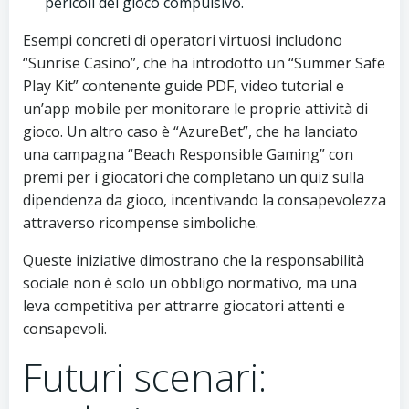
pericoli del gioco compulsivo.
Esempi concreti di operatori virtuosi includono
“Sunrise Casino”, che ha introdotto un “Summer Safe
Play Kit” contenente guide PDF, video tutorial e
un’app mobile per monitorare le proprie attività di
gioco. Un altro caso è “AzureBet”, che ha lanciato
una campagna “Beach Responsible Gaming” con
premi per i giocatori che completano un quiz sulla
dipendenza da gioco, incentivando la consapevolezza
attraverso ricompense simboliche.
Queste iniziative dimostrano che la responsabilità
sociale non è solo un obbligo normativo, ma una
leva competitiva per attrarre giocatori attenti e
consapevoli.
Futuri scenari: