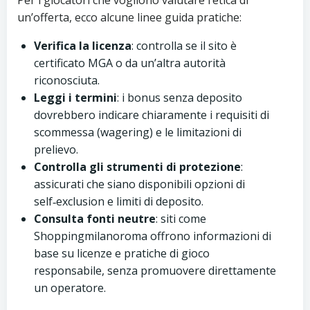
Per i giocatori che vogliono valutare l’etica di
un’offerta, ecco alcune linee guida pratiche:
Verifica la licenza
: controlla se il sito è
certificato MGA o da un’altra autorità
riconosciuta.
Leggi i termini
: i bonus senza deposito
dovrebbero indicare chiaramente i requisiti di
scommessa (wagering) e le limitazioni di
prelievo.
Controlla gli strumenti di protezione
:
assicurati che siano disponibili opzioni di
self‑exclusion e limiti di deposito.
Consulta fonti neutre
: siti come
Shoppingmilanoroma offrono informazioni di
base su licenze e pratiche di gioco
responsabile, senza promuovere direttamente
un operatore.