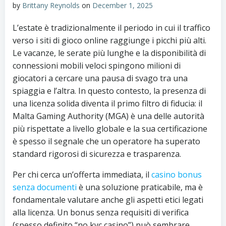
by
Brittany Reynolds
on
December 1, 2025
L’estate è tradizionalmente il periodo in cui il traffico
verso i siti di gioco online raggiunge i picchi più alti.
Le vacanze, le serate più lunghe e la disponibilità di
connessioni mobili veloci spingono milioni di
giocatori a cercare una pausa di svago tra una
spiaggia e l’altra. In questo contesto, la presenza di
una licenza solida diventa il primo filtro di fiducia: il
Malta Gaming Authority (MGA) è una delle autorità
più rispettate a livello globale e la sua certificazione
è spesso il segnale che un operatore ha superato
standard rigorosi di sicurezza e trasparenza.
Per chi cerca un’offerta immediata, il
casino bonus
senza documenti
è una soluzione praticabile, ma è
fondamentale valutare anche gli aspetti etici legati
alla licenza. Un bonus senza requisiti di verifica
(spesso definito “no kyc casino”) può sembrare