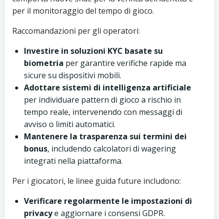
per il monitoraggio del tempo di gioco.
Raccomandazioni per gli operatori:
Investire in soluzioni KYC basate su
biometria
per garantire verifiche rapide ma
sicure su dispositivi mobili.
Adottare sistemi di intelligenza artificiale
per individuare pattern di gioco a rischio in
tempo reale, intervenendo con messaggi di
avviso o limiti automatici.
Mantenere la trasparenza sui termini dei
bonus
, includendo calcolatori di wagering
integrati nella piattaforma.
Per i giocatori, le linee guida future includono:
Verificare regolarmente le impostazioni di
privacy
e aggiornare i consensi GDPR.