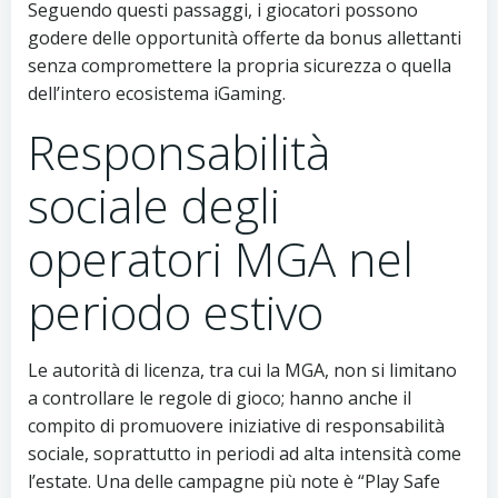
Seguendo questi passaggi, i giocatori possono
godere delle opportunità offerte da bonus allettanti
senza compromettere la propria sicurezza o quella
dell’intero ecosistema iGaming.
Responsabilità
sociale degli
operatori MGA nel
periodo estivo
Le autorità di licenza, tra cui la MGA, non si limitano
a controllare le regole di gioco; hanno anche il
compito di promuovere iniziative di responsabilità
sociale, soprattutto in periodi ad alta intensità come
l’estate. Una delle campagne più note è “Play Safe