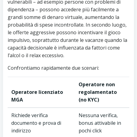
vulnerabili – ad esempio persone con problemi di
dipendenza – possono accedere più facilmente a
grandi somme di denaro virtuale, aumentando la
probabilità di spese incontrollate. In secondo luogo,
le offerte aggressive possono incentivare il gioco
impulsivo, soprattutto durante le vacanze quando la
capacità decisionale è influenzata da fattori come
l’alcol o il relax eccessivo.
Confrontiamo rapidamente due scenari:
Operatore non
Operatore licenziato
regolamentato
MGA
(no KYC)
Richiede verifica
Nessuna verifica,
documento e prova di
bonus attivabile in
indirizzo
pochi click