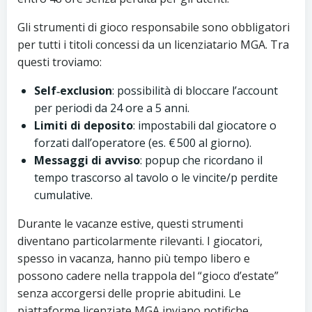
Gli strumenti di gioco responsabile sono obbligatori
per tutti i titoli concessi da un licenziatario MGA. Tra
questi troviamo:
Self‑exclusion
: possibilità di bloccare l’account
per periodi da 24 ore a 5 anni.
Limiti di deposito
: impostabili dal giocatore o
forzati dall’operatore (es. € 500 al giorno).
Messaggi di avviso
: popup che ricordano il
tempo trascorso al tavolo o le vincite/p perdite
cumulative.
Durante le vacanze estive, questi strumenti
diventano particolarmente rilevanti. I giocatori,
spesso in vacanza, hanno più tempo libero e
possono cadere nella trappola del “gioco d’estate”
senza accorgersi delle proprie abitudini. Le
piattaforme licenziate MGA inviano notifiche