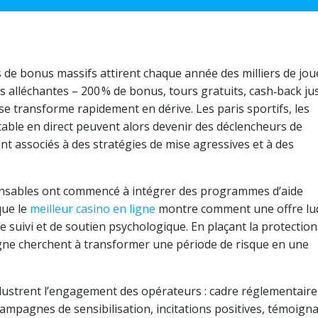
es de bonus massifs attirent chaque année des milliers de jo
ns alléchantes – 200 % de bonus, tours gratuits, cash‑back ju
, se transforme rapidement en dérive. Les paris sportifs, les
 table en direct peuvent alors devenir des déclencheurs de
t associés à des stratégies de mise agressives et à des
ponsables ont commencé à intégrer des programmes d’aide
que le
meilleur casino en ligne
montre comment une offre lu
 suivi et de soutien psychologique. En plaçant la protection
ligne cherchent à transformer une période de risque en une
 illustrent l’engagement des opérateurs : cadre réglementaire
campagnes de sensibilisation, incitations positives, témoign