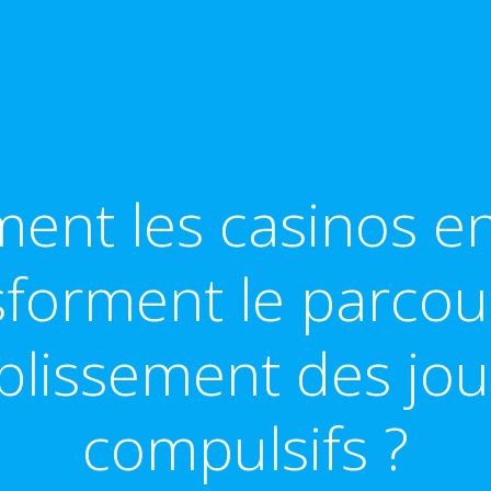
nt les casinos en
sforment le parcou
blissement des jo
compulsifs ?