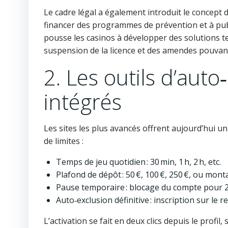
Le cadre légal a également introduit le concept d
financer des programmes de prévention et à pub
pousse les casinos à développer des solutions t
suspension de la licence et des amendes pouvant 
2. Les outils d’auto
intégrés
Les sites les plus avancés offrent aujourd’hui u
de limites :
Temps de jeu quotidien : 30 min, 1 h, 2 h, etc.
Plafond de dépôt : 50 €, 100 €, 250 €, ou mon
Pause temporaire : blocage du compte pour 24 
Auto‑exclusion définitive : inscription sur le r
L’activation se fait en deux clics depuis le profil