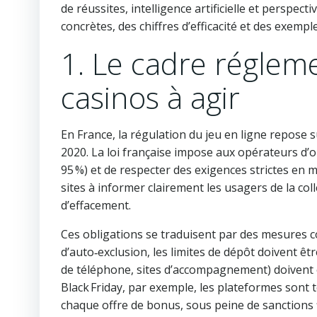
de réussites, intelligence artificielle et perspec
concrètes, des chiffres d’efficacité et des exempl
1. Le cadre régleme
casinos à agir
En France, la régulation du jeu en ligne repose s
2020. La loi française impose aux opérateurs d
95 %) et de respecter des exigences strictes en m
sites à informer clairement les usagers de la colle
d’effacement.
Ces obligations se traduisent par des mesures co
d’auto‑exclusion, les limites de dépôt doivent êt
de téléphone, sites d’accompagnement) doivent 
Black Friday, par exemple, les plateformes sont 
chaque offre de bonus, sous peine de sanctions 