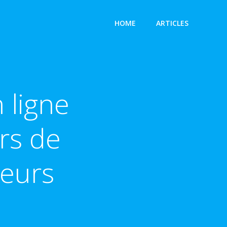
HOME
ARTICLES
 ligne
rs de
ueurs