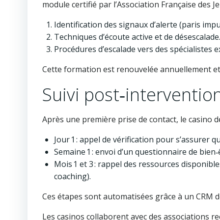
module certifié par l’Association Française des J
Identification des signaux d’alerte (paris im
Techniques d’écoute active et de désescalade
Procédures d’escalade vers des spécialistes e
Cette formation est renouvelée annuellement et 
Suivi post‑interventio
Après une première prise de contact, le casino d
Jour 1 : appel de vérification pour s’assurer 
Semaine 1 : envoi d’un questionnaire de bien‑ê
Mois 1 et 3 : rappel des ressources disponible
coaching).
Ces étapes sont automatisées grâce à un CRM dé
Les casinos collaborent avec des associations r