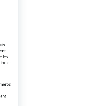
uis
ment
e les
tion et
numéros
vant