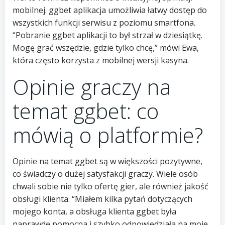
mobilnej. ggbet aplikacja umożliwia łatwy dostęp do
wszystkich funkcji serwisu z poziomu smartfona.
“Pobranie ggbet aplikacji to był strzał w dziesiątkę.
Mogę grać wszędzie, gdzie tylko chcę,” mówi Ewa,
która często korzysta z mobilnej wersji kasyna.
Opinie graczy na
temat ggbet: co
mówią o platformie?
Opinie na temat ggbet są w większości pozytywne,
co świadczy o dużej satysfakcji graczy. Wiele osób
chwali sobie nie tylko ofertę gier, ale również jakość
obsługi klienta. “Miałem kilka pytań dotyczących
mojego konta, a obsługa klienta ggbet była
naprawdę pomocna i szybko odpowiedziała na moje