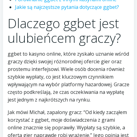
Jakie są najczęstsze pytania dotyczące ggbet?
Dlaczego ggbet jest
ulubieńcem graczy?
ggbet to kasyno online, które zyskało uznanie wśród
graczy dzięki swojej różnorodnej ofercie gier oraz
prostemu interfejsowi. Wiele osób docenia również
szybkie wypłaty, co jest kluczowym czynnikiem
wpływającym na wybór platformy hazardowej. Gracze
często podkreślają, że czas oczekiwania na wypłatę
jest jednym z najkrótszych na rynku.
Jak mówi Michał, zapalony gracz: “Od kiedy zacząłem
korzystać z ggbet, moje doświadczenia z grami
online znacznie się poprawiły. Wypłaty są szybkie, a
oferta gier naprawdę robi wrażenie.” Jego opinia jest