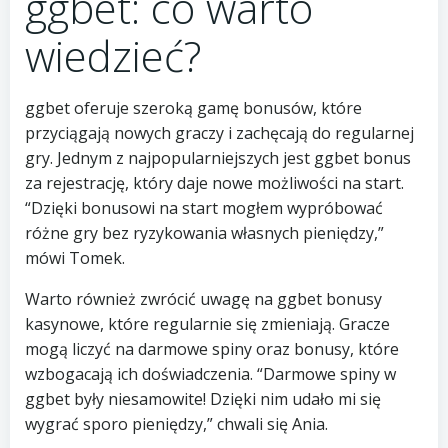
ggbet: co warto
wiedzieć?
ggbet oferuje szeroką gamę bonusów, które
przyciągają nowych graczy i zachęcają do regularnej
gry. Jednym z najpopularniejszych jest ggbet bonus
za rejestrację, który daje nowe możliwości na start.
“Dzięki bonusowi na start mogłem wypróbować
różne gry bez ryzykowania własnych pieniędzy,”
mówi Tomek.
Warto również zwrócić uwagę na ggbet bonusy
kasynowe, które regularnie się zmieniają. Gracze
mogą liczyć na darmowe spiny oraz bonusy, które
wzbogacają ich doświadczenia. “Darmowe spiny w
ggbet były niesamowite! Dzięki nim udało mi się
wygrać sporo pieniędzy,” chwali się Ania.