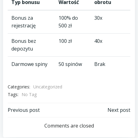
Typ bonusu
Wartość
obrotu
Bonus za
100% do
30x
rejestrację
500 zł
Bonus bez
100 zł
40x
depozytu
Darmowe spiny
50 spinów
Brak
Categories:
Uncategorized
Tags:
No Tag
Post
Post
Previous post
Next post
navigation
navigation
Comments are closed