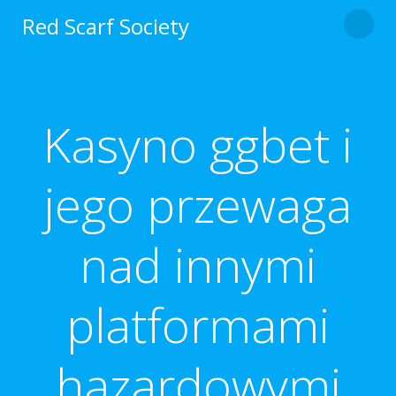
Skip
Red Scarf Society
to
content
Kasyno ggbet i
jego przewaga
nad innymi
platformami
hazardowymi