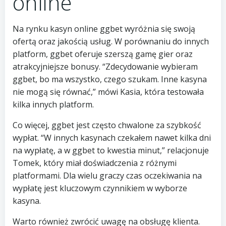
online
Na rynku kasyn online ggbet wyróżnia się swoją
ofertą oraz jakością usług. W porównaniu do innych
platform, ggbet oferuje szerszą gamę gier oraz
atrakcyjniejsze bonusy. “Zdecydowanie wybieram
ggbet, bo ma wszystko, czego szukam. Inne kasyna
nie mogą się równać,” mówi Kasia, która testowała
kilka innych platform.
Co więcej, ggbet jest często chwalone za szybkość
wypłat. “W innych kasynach czekałem nawet kilka dni
na wypłatę, a w ggbet to kwestia minut,” relacjonuje
Tomek, który miał doświadczenia z różnymi
platformami. Dla wielu graczy czas oczekiwania na
wypłatę jest kluczowym czynnikiem w wyborze
kasyna.
Warto również zwrócić uwagę na obsługę klienta.