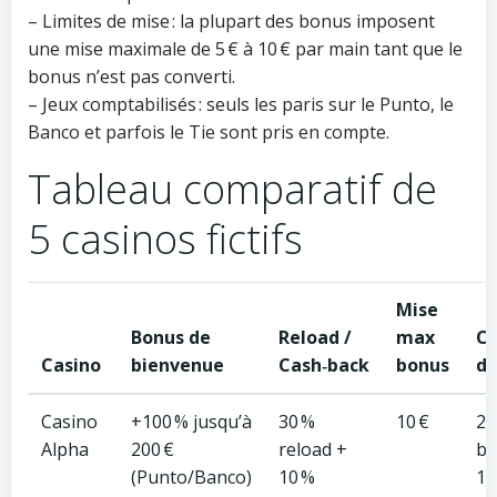
– Limites de mise : la plupart des bonus imposent
une mise maximale de 5 € à 10 € par main tant que le
bonus n’est pas converti.
– Jeux comptabilisés : seuls les paris sur le Punto, le
Banco et parfois le Tie sont pris en compte.
Tableau comparatif de
5 casinos fictifs
Mise
Bonus de
Reload /
max
Co
Casino
bienvenue
Cash‑back
bonus
de
Casino
+100 % jusqu’à
30 %
10 €
25
Alpha
200 €
reload +
bo
(Punto/Banco)
10 %
10