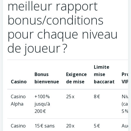
meilleur rapport
bonus/conditions
pour chaque niveau
de joueur ?
Limite
Bonus
Exigence
mise
Pr
Casino
bienvenue
de mise
baccarat
VIP
Casino
+100 %
25 x
8 €
Niv
Alpha
jusqu’à
(cas
200 €
5 %)
Casino
15 € sans
20 x
5 €
Auc