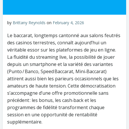
by
Brittany Reynolds
on
February 4, 2026
Le baccarat, longtemps cantonné aux salons feutrés
des casinos terrestres, connaît aujourd’hui un
véritable essor sur les plateformes de jeu en ligne.
La fluidité du streaming live, la possibilité de jouer
depuis un smartphone et la variété des variantes
(Punto / Banco, Speed Baccarat, Mini‑Baccarat)
attirent aussi bien les parieurs occasionnels que les
amateurs de haute tension. Cette démocratisation
s’accompagne d’une offre promotionnelle sans
précédent : les bonus, les cash‑back et les
programmes de fidélité transforment chaque
session en une opportunité de rentabilité
supplémentaire.