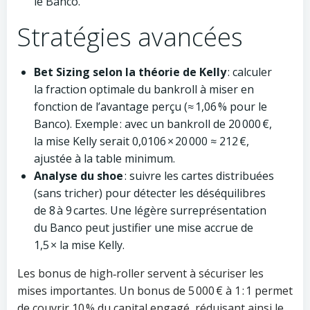
le Banco.
Stratégies avancées
Bet Sizing selon la théorie de Kelly
: calculer
la fraction optimale du bankroll à miser en
fonction de l’avantage perçu (≈ 1,06 % pour le
Banco). Exemple : avec un bankroll de 20 000 €,
la mise Kelly serait 0,0106 × 20 000 ≈ 212 €,
ajustée à la table minimum.
Analyse du shoe
: suivre les cartes distribuées
(sans tricher) pour détecter les déséquilibres
de 8 à 9 cartes. Une légère surreprésentation
du Banco peut justifier une mise accrue de
1,5 × la mise Kelly.
Les bonus de high‑roller servent à sécuriser les
mises importantes. Un bonus de 5 000 € à 1 : 1 permet
de couvrir 10 % du capital engagé, réduisant ainsi le