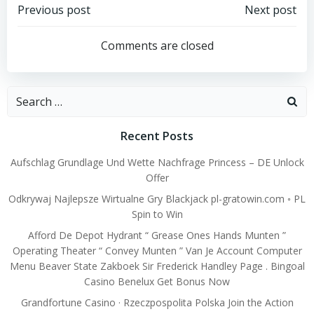
Post
Post
Previous post
Next post
navigation
navigation
Comments are closed
Search
for:
Recent Posts
Aufschlag Grundlage Und Wette Nachfrage Princess – DE Unlock
Offer
Odkrywaj Najlepsze Wirtualne Gry Blackjack pl-gratowin.com ◦ PL
Spin to Win
Afford De Depot Hydrant “ Grease Ones Hands Munten ”
Operating Theater “ Convey Munten ” Van Je Account Computer
Menu Beaver State Zakboek Sir Frederick Handley Page . Bingoal
Casino Benelux Get Bonus Now
Grandfortune Casino · Rzeczpospolita Polska Join the Action