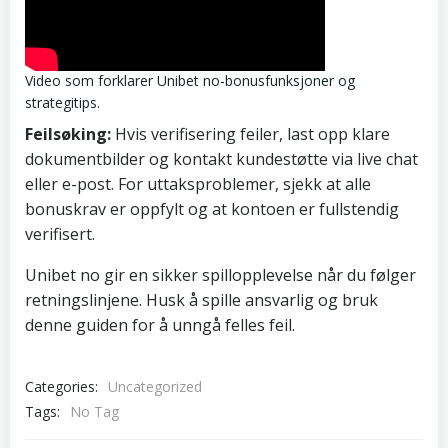
Video som forklarer Unibet no-bonusfunksjoner og
strategitips.
Feilsøking:
Hvis verifisering feiler, last opp klare
dokumentbilder og kontakt kundestøtte via live chat
eller e-post. For uttaksproblemer, sjekk at alle
bonuskrav er oppfylt og at kontoen er fullstendig
verifisert.
Unibet no gir en sikker spillopplevelse når du følger
retningslinjene. Husk å spille ansvarlig og bruk
denne guiden for å unngå felles feil.
Categories:
Uncategorized
Tags:
No Tag