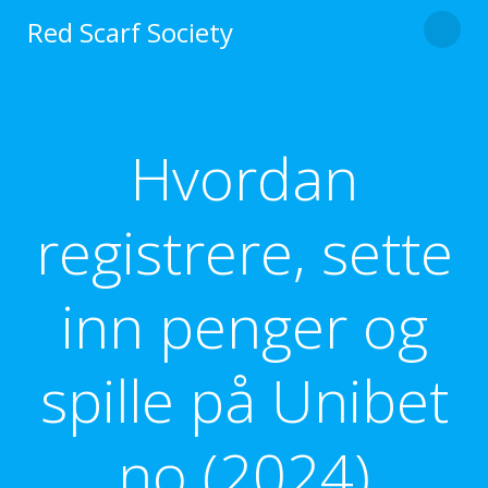
Skip
Red Scarf Society
to
content
Hvordan
registrere, sette
inn penger og
spille på Unibet
no (2024)