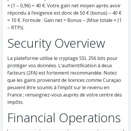
× (1 – 0,96) = 40 €. Votre gain net moyen après avoir
répondu à l’exigence est donc de 50 € (bonus) – 40 €
= 10 €. Formule : Gain net = Bonus – (Mise totale × (1
– RTP)).
Security Overview
La plateforme utilise le cryptage SSL 256 bits pour
protéger vos données. L’authentification à deux
facteurs (2FA) est fortement recommandée. Notez
que les gains provenant de licences comme Curaçao
peuvent être soumis à l’impôt sur le revenu en
France ; renseignez-vous auprès de votre centre des
impôts.
Financial Operations