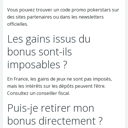
Vous pouvez trouver un code promo pokerstars sur
des sites partenaires ou dans les newsletters
officielles.
Les gains issus du
bonus sont-ils
imposables ?
En France, les gains de jeux ne sont pas imposés,
mais les intérêts sur les dépôts peuvent l’être.
Consultez un conseiller fiscal.
Puis-je retirer mon
bonus directement ?