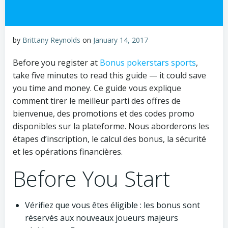
by
Brittany Reynolds
on
January 14, 2017
Before you register at
Bonus pokerstars sports
,
take five minutes to read this guide — it could save
you time and money. Ce guide vous explique
comment tirer le meilleur parti des offres de
bienvenue, des promotions et des codes promo
disponibles sur la plateforme. Nous aborderons les
étapes d’inscription, le calcul des bonus, la sécurité
et les opérations financières.
Before You Start
Vérifiez que vous êtes éligible : les bonus sont
réservés aux nouveaux joueurs majeurs