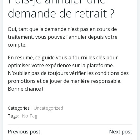
demande de retrait ?
Oui, tant que la demande n’est pas en cours de
traitement, vous pouvez l’annuler depuis votre
compte.
En résumé, ce guide vous a fourni les clés pour
optimiser votre expérience sur la plateforme.
N’oubliez pas de toujours vérifier les conditions des
promotions et de jouer de manière responsable.
Bonne chance !
Categories:
Uncategorized
Tags:
No Tag
Post
Post
Previous post
Next post