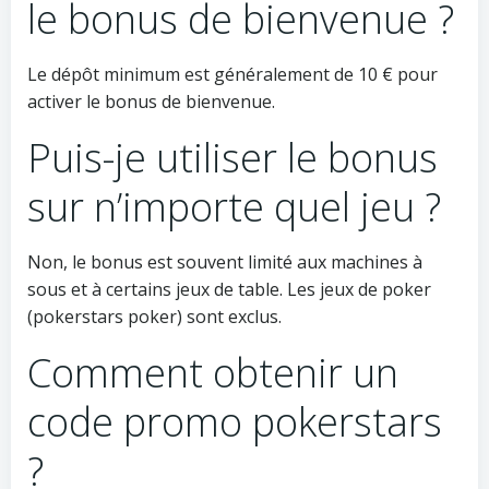
le bonus de bienvenue ?
Le dépôt minimum est généralement de 10 € pour
activer le bonus de bienvenue.
Puis-je utiliser le bonus
sur n’importe quel jeu ?
Non, le bonus est souvent limité aux machines à
sous et à certains jeux de table. Les jeux de poker
(pokerstars poker) sont exclus.
Comment obtenir un
code promo pokerstars
?