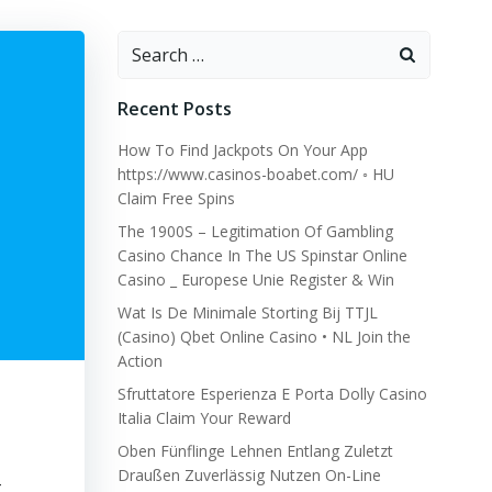
Search
for:
Recent Posts
How To Find Jackpots On Your App
https://www.casinos-boabet.com/ ◦ HU
Claim Free Spins
The 1900S – Legitimation Of Gambling
Casino Chance In The US Spinstar Online
Casino _ Europese Unie Register & Win
Wat Is De Minimale Storting Bij TTJL
(Casino) Qbet Online Casino • NL Join the
Action
Sfruttatore Esperienza E Porta Dolly Casino
Italia Claim Your Reward
Oben Fünflinge Lehnen Entlang Zuletzt
Draußen Zuverlässig Nutzen On-Line
-