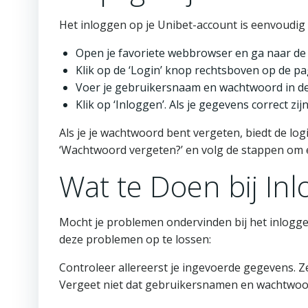
Het inloggen op je Unibet-account is eenvoudig e
Open je favoriete webbrowser en ga naar de 
Klik op de ‘Login’ knop rechtsboven op de pa
Voer je gebruikersnaam en wachtwoord in de
Klik op ‘Inloggen’. Als je gegevens correct zi
Als je je wachtwoord bent vergeten, biedt de lo
‘Wachtwoord vergeten?’ en volg de stappen om e
Wat te Doen bij In
Mocht je problemen ondervinden bij het inloggen
deze problemen op te lossen:
Controleer allereerst je ingevoerde gegevens. Ze
Vergeet niet dat gebruikersnamen en wachtwoor