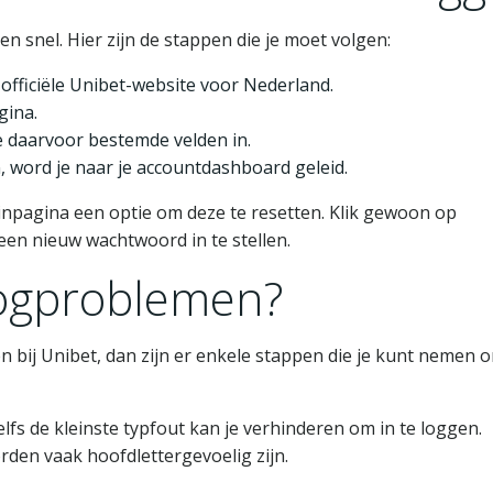
n snel. Hier zijn de stappen die je moet volgen:
officiële Unibet-website voor Nederland.
gina.
 daarvoor bestemde velden in.
jn, word je naar je accountdashboard geleid.
ginpagina een optie om deze te resetten. Klik gewoon op
en nieuw wachtwoord in te stellen.
logproblemen?
 bij Unibet, dan zijn er enkele stappen die je kunt nemen 
lfs de kleinste typfout kan je verhinderen om in te loggen.
den vaak hoofdlettergevoelig zijn.