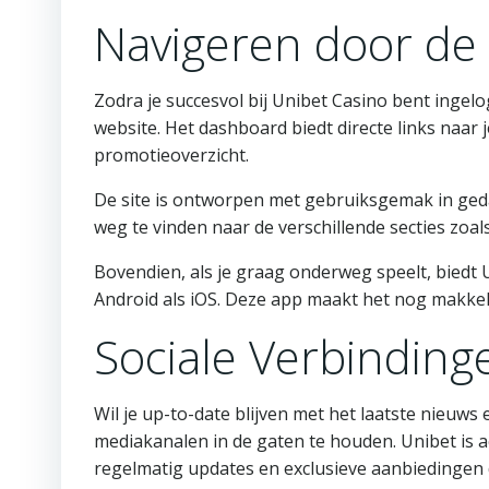
Navigeren door de
Zodra je succesvol bij Unibet Casino bent ingel
website. Het dashboard biedt directe links naar 
promotieoverzicht.
De site is ontworpen met gebruiksgemak in geda
weg te vinden naar de verschillende secties zoa
Bovendien, als je graag onderweg speelt, biedt
Android als iOS. Deze app maakt het nog makkelij
Sociale Verbinding
Wil je up-to-date blijven met het laatste nieuws
mediakanalen in de gaten te houden. Unibet is a
regelmatig updates en exclusieve aanbiedingen 