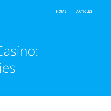
HOME
ARTICLES
Casino:
ies