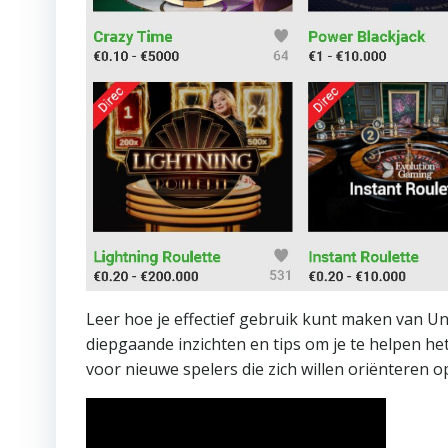
Leer hoe je effectief gebruik kunt maken van Un
diepgaande inzichten en tips om je te helpen het 
voor nieuwe spelers die zich willen oriënteren o