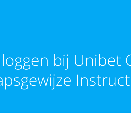
loggen bij Unibet 
apsgewijze Instruct