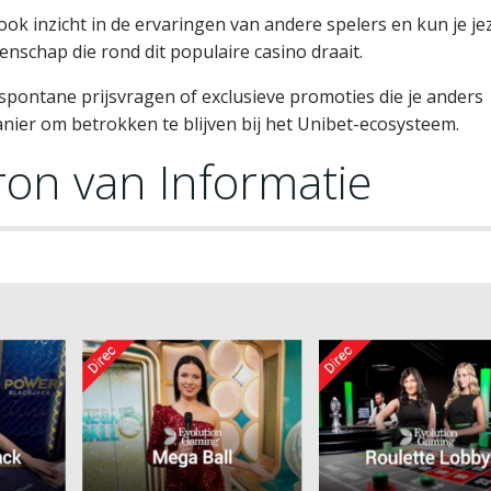
ook inzicht in de ervaringen van andere spelers en kun je jez
schap die rond dit populaire casino draait.
t spontane prijsvragen of exclusieve promoties die je anders
nier om betrokken te blijven bij het Unibet-ecosysteem.
ron van Informatie