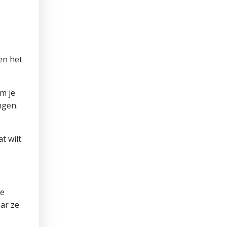
e
en het
m je
ngen.
t wilt.
le
ar ze