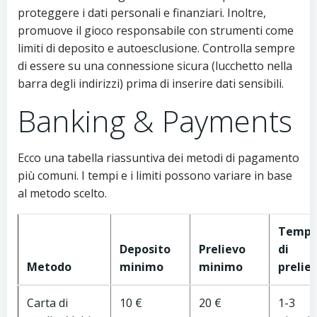
proteggere i dati personali e finanziari. Inoltre,
promuove il gioco responsabile con strumenti come
limiti di deposito e autoesclusione. Controlla sempre
di essere su una connessione sicura (lucchetto nella
barra degli indirizzi) prima di inserire dati sensibili.
Banking & Payments
Ecco una tabella riassuntiva dei metodi di pagamento
più comuni. I tempi e i limiti possono variare in base
al metodo scelto.
Tempi
Deposito
Prelievo
di
Metodo
minimo
minimo
prelie
Carta di
10 €
20 €
1-3