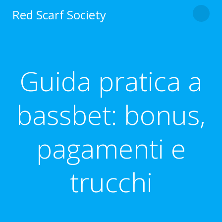
Skip
Red Scarf Society
to
content
Guida pratica a
bassbet: bonus,
pagamenti e
trucchi