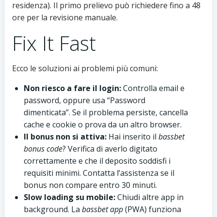
residenza). Il primo prelievo può richiedere fino a 48
ore per la revisione manuale.
Fix It Fast
Ecco le soluzioni ai problemi più comuni:
Non riesco a fare il login:
Controlla email e
password, oppure usa “Password
dimenticata”. Se il problema persiste, cancella
cache e cookie o prova da un altro browser.
Il bonus non si attiva:
Hai inserito il
bassbet
bonus code
? Verifica di averlo digitato
correttamente e che il deposito soddisfi i
requisiti minimi. Contatta l’assistenza se il
bonus non compare entro 30 minuti.
Slow loading su mobile:
Chiudi altre app in
background. La
bassbet app
(PWA) funziona