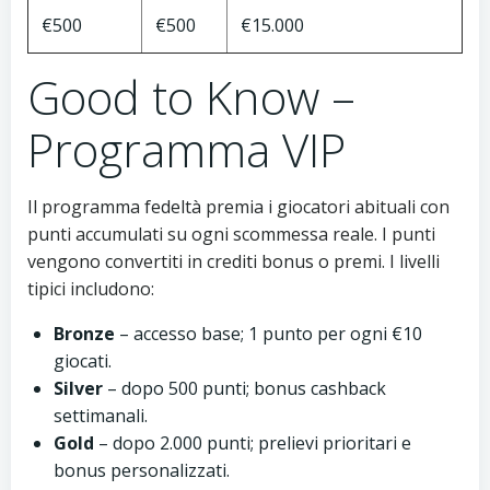
€500
€500
€15.000
Good to Know –
Programma VIP
Il programma fedeltà premia i giocatori abituali con
punti accumulati su ogni scommessa reale. I punti
vengono convertiti in crediti bonus o premi. I livelli
tipici includono:
Bronze
– accesso base; 1 punto per ogni €10
giocati.
Silver
– dopo 500 punti; bonus cashback
settimanali.
Gold
– dopo 2.000 punti; prelievi prioritari e
bonus personalizzati.