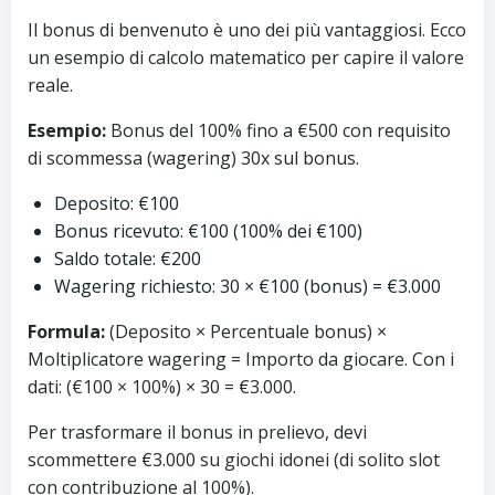
Il bonus di benvenuto è uno dei più vantaggiosi. Ecco
un esempio di calcolo matematico per capire il valore
reale.
Esempio:
Bonus del 100% fino a €500 con requisito
di scommessa (wagering) 30x sul bonus.
Deposito: €100
Bonus ricevuto: €100 (100% dei €100)
Saldo totale: €200
Wagering richiesto: 30 × €100 (bonus) = €3.000
Formula:
(Deposito × Percentuale bonus) ×
Moltiplicatore wagering = Importo da giocare. Con i
dati: (€100 × 100%) × 30 = €3.000.
Per trasformare il bonus in prelievo, devi
scommettere €3.000 su giochi idonei (di solito slot
con contribuzione al 100%).