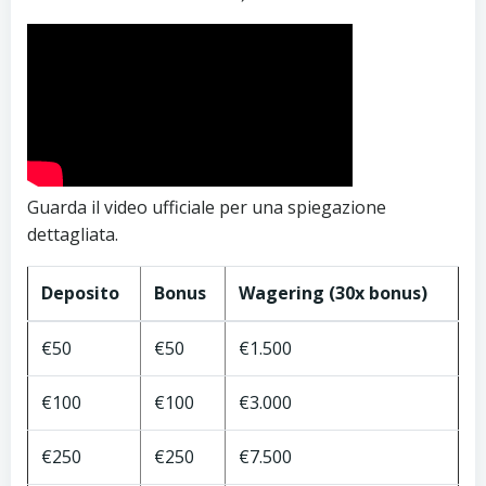
Guarda il video ufficiale per una spiegazione
dettagliata.
Deposito
Bonus
Wagering (30x bonus)
€50
€50
€1.500
€100
€100
€3.000
€250
€250
€7.500