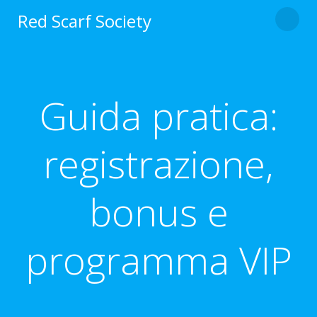
Skip
Red Scarf Society
to
content
Guida pratica:
registrazione,
bonus e
programma VIP