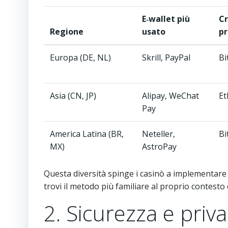
E‑wallet più
Cr
Regione
usato
pr
Europa (DE, NL)
Skrill, PayPal
Bi
Asia (CN, JP)
Alipay, WeChat
E
Pay
America Latina (BR,
Neteller,
Bi
MX)
AstroPay
Questa diversità spinge i casinò a implementar
trovi il metodo più familiare al proprio contesto 
2. Sicurezza e privac