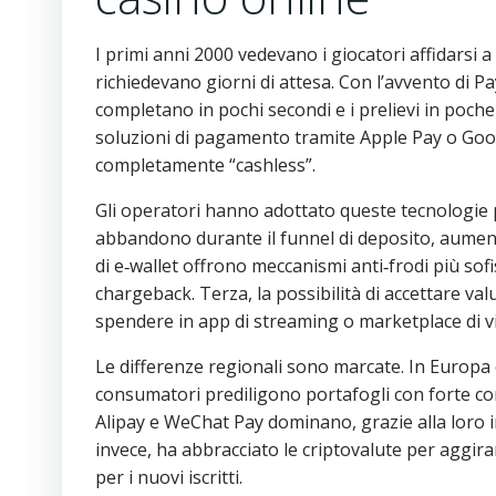
I primi anni 2000 vedevano i giocatori affidarsi a 
richiedevano giorni di attesa. Con l’avvento di PayP
completano in pochi secondi e i prelievi in poch
soluzioni di pagamento tramite Apple Pay o Goo
completamente “cashless”.
Gli operatori hanno adottato queste tecnologie per
abbandono durante il funnel di deposito, aument
di e‑wallet offrono meccanismi anti‑frodi più sofi
chargeback. Terza, la possibilità di accettare va
spendere in app di streaming o marketplace di v
Le differenze regionali sono marcate. In Europa 
consumatori prediligono portafogli con forte co
Alipay e WeChat Pay dominano, grazie alla loro i
invece, ha abbracciato le criptovalute per aggira
per i nuovi iscritti.