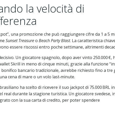
uando la velocità di
fferenza
ot”, una promozione che può raggiungere cifre da 1 a 5 mi
ome
Sunset Treasure
o
Beach Party Blast
. La caratteristica chiave
evono essere riscossi entro poche settimane, altrimenti deca
 decisivo. Un giocatore spagnolo, dopo aver vinto 250.000 €, 
allet Skrill in meno di cinque minuti, grazie alla funzione “i
bonifico bancario tradizionale, avrebbe richiesto fino a tre 
er una cena di mare o un volo last‑minute.
asiliano ha scelto di ricevere il suo jackpot di 75.000 BRL in
el real durante la stagione turistica. Un giocatore svedese, i
egrato con la sua carta di credito, per poter spendere