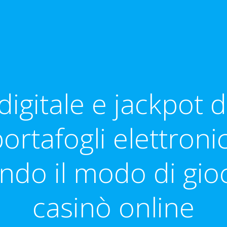
digitale e jackpot d
ortafogli elettroni
do il modo di gio
casinò online