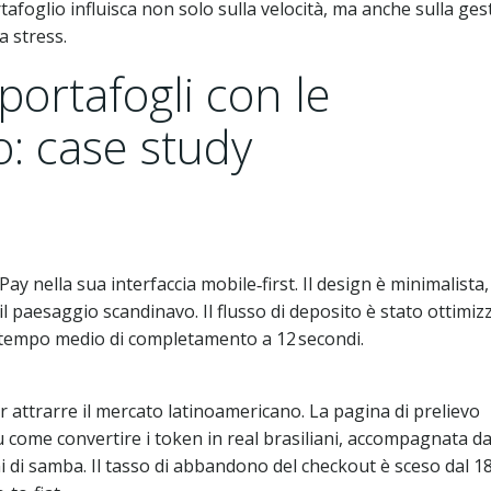
afoglio influisca non solo sulla velocità, ma anche sulla ges
a stress.
portafogli con le
o: case study
y nella sua interfaccia mobile‑first. Il design è minimalista
il paesaggio scandinavo. Il flusso di deposito è stato ottimiz
il tempo medio di completamento a 12 secondi.
 attrarre il mercato latinoamericano. La pagina di prelievo
 come convertire i token in real brasiliani, accompagnata d
oni di samba. Il tasso di abbandono del checkout è sceso dal 18