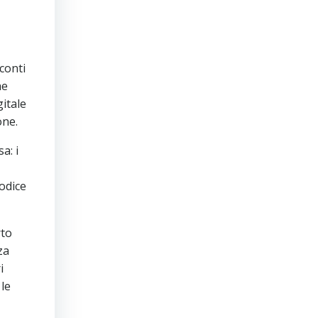
conti
he
gitale
one.
a: i
codice
rto
za
i
 le