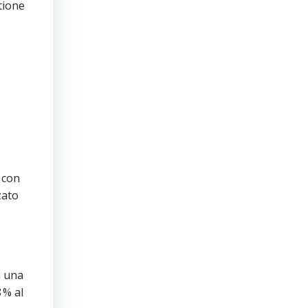
tione
, con
zato
a una
 % al