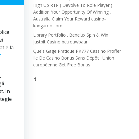
High Up RTP ( Devolve To Role Player )
Addition Your Opportunity Of Winning .
Australia Claim Your Reward casino-
kangaroo.com
plice
Library Portfolio . Benelux Spin & Win
ei
Justbit Casino betrouwbaar
t e la
Quels Gage Pratique PK777 Cassino Proffer
n
Ile De Casino Bonus Sans Dépôt · Union
européenne Get Free Bonus
,
Tumblr
li
t. In
ategie