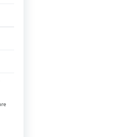
e
ore