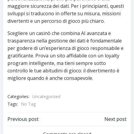
maggiore sicurezza dei dati. Per i principianti, questi
sviluppi si traducono in offerte su misura, missioni
divertenti e un percorso di gioco più chiaro.
Scegliere un casinò che combina AI avanzata e
trasparenza nella gestione dei dati è fondamentale
per godere di un’esperienza di gioco responsabile e
gratificante. Prova un sito affidabile con un loyalty
program intelligente, ma tieni sempre sotto
controllo le tue abitudini di gioco: il divertimento è
migliore quando è anche consapevole.
Categories:
Uncategorized
Tags:
No Tag
Post
Post
Previous post
Next post