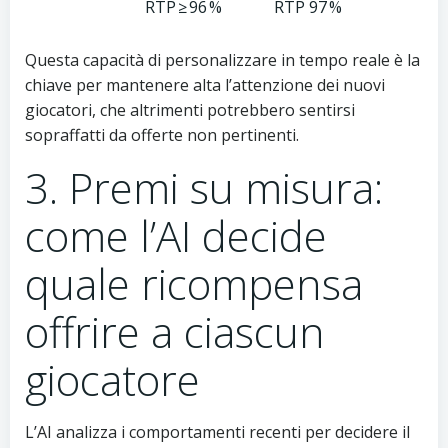
RTP ≥ 96 %
RTP 97 %
Questa capacità di personalizzare in tempo reale è la
chiave per mantenere alta l’attenzione dei nuovi
giocatori, che altrimenti potrebbero sentirsi
sopraffatti da offerte non pertinenti.
3. Premi su misura:
come l’AI decide
quale ricompensa
offrire a ciascun
giocatore
L’AI analizza i comportamenti recenti per decidere il