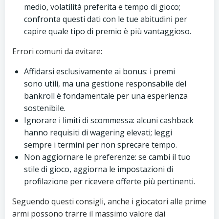
medio, volatilità preferita e tempo di gioco;
confronta questi dati con le tue abitudini per
capire quale tipo di premio è più vantaggioso.
Errori comuni da evitare:
Affidarsi esclusivamente ai bonus: i premi
sono utili, ma una gestione responsabile del
bankroll è fondamentale per una esperienza
sostenibile.
Ignorare i limiti di scommessa: alcuni cashback
hanno requisiti di wagering elevati; leggi
sempre i termini per non sprecare tempo.
Non aggiornare le preferenze: se cambi il tuo
stile di gioco, aggiorna le impostazioni di
profilazione per ricevere offerte più pertinenti.
Seguendo questi consigli, anche i giocatori alle prime
armi possono trarre il massimo valore dai