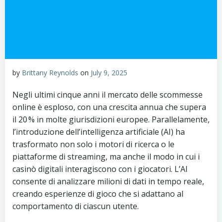
by
Brittany Reynolds
on
July 9, 2025
Negli ultimi cinque anni il mercato delle scommesse
online è esploso, con una crescita annua che supera
il 20 % in molte giurisdizioni europee. Parallelamente,
l’introduzione dell’intelligenza artificiale (AI) ha
trasformato non solo i motori di ricerca o le
piattaforme di streaming, ma anche il modo in cui i
casinò digitali interagiscono con i giocatori. L’AI
consente di analizzare milioni di dati in tempo reale,
creando esperienze di gioco che si adattano al
comportamento di ciascun utente.