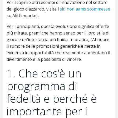
Per scoprire altri esempi di innovazione nel settore
del gioco d’azzardo, visita i
siti non aams scommesse
su Alittlemarket.
Per i principianti, questa evoluzione significa offerte
più mirate, premi che hanno senso per il loro stile di
gioco e un’interfaccia più fluida. In pratica, l’AI riduce
il rumore delle promozioni generiche e mette in
evidenza le opportunità che realmente aumentano il
divertimento e la possibilità di vincere.
1. Che cos’è un
programma di
fedeltà e perché è
importante per i