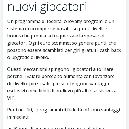
nuovi giocatori
Un programma di fedeltà, o loyalty program, è un
sistema di ricompense basato su punti, livelli e
bonus che premia la frequenza e la spesa dei
giocatori. Ogni euro scommesso genera punti, che
possono essere scambiati per giri gratuiti, cash‑back
o upgrade di livello.
Questi meccanismi spingono i giocatori a tornare,
perché il valore percepito aumenta con l’avanzare
del livello: più si sale, più si ottengono vantaggi
esclusivi come limiti di prelievo più alti o assistenza
VIP.
Per i neofiti, i programmi di fedeltà offrono vantaggi
immediati:
Bonus di benvenuto potenziato dal primo