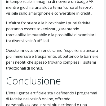
in tempo reale: immagina di ricevere un badge AR
mentre giochi a una slot a tema “corsa al tesoro”,
visibile sullo smartphone e convertibile in crediti.
Un’altra frontiera è la blockchain: i punti fedeltà
potranno essere tokenizzati, garantendo
tracciabilità immutabile e la possibilità di scambiarli
tra diversi casinò affiliati.
Queste innovazioni renderanno l’esperienza ancora
più immersiva e trasparente, abbattendo le barriere
per i neofiti che spesso trovano complessi i sistemi
tradizionali di bonus.
Conclusione
L’intelligenza artificiale sta ridefinendo i programmi
di fedeltà nei casinò online, offrendo
personalizzazione, premi più pertinenti e una