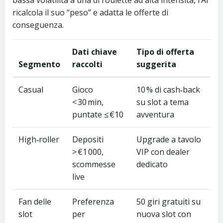
bassa volatilità a una di roulette ad alta intensità, l’AI
ricalcola il suo “peso” e adatta le offerte di
conseguenza.
Dati chiave
Tipo di offerta
Segmento
raccolti
suggerita
Casual
Gioco
10 % di cash‑back
< 30 min,
su slot a tema
puntate ≤ €10
avventura
High‑roller
Depositi
Upgrade a tavolo
> €1 000,
VIP con dealer
scommesse
dedicato
live
Fan delle
Preferenza
50 giri gratuiti su
slot
per
nuova slot con