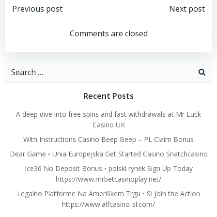
Post
Post
Previous post
Next post
navigation
navigation
Comments are closed
Search
for:
Recent Posts
A deep dive into free spins and fast withdrawals at Mr Luck
Casino UK
With Instructions Casino Beep Beep – PL Claim Bonus
Dear Game ◦ Unia Europejska Get Started Casino Snatchcasino
Ice36 No Deposit Bonus ◦ polski rynek Sign Up Today
https://www.mrbetcasinoplay.net/
Legalno Platforme Na Ameriškem Trgu • SI Join the Action
https://www.alfcasino-sl.com/