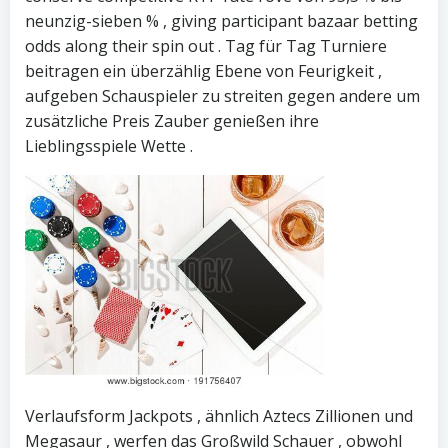
neunzig-sieben % , giving participant bazaar betting
odds along their spin out . Tag für Tag Turniere
beitragen ein überzählig Ebene von Feurigkeit ,
aufgeben Schauspieler zu streiten gegen andere um
zusätzliche Preis Zauber genießen ihre
Lieblingsspiele Wette .
Verlaufsform Jackpots , ähnlich Aztecs Zillionen und
Megasaur , werfen das Großwild Schauer , obwohl