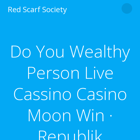
Skip
Red Scarf Society
to
content
Do You Wealthy
Person Live
Cassino Casino
Moon Win ·
Republik