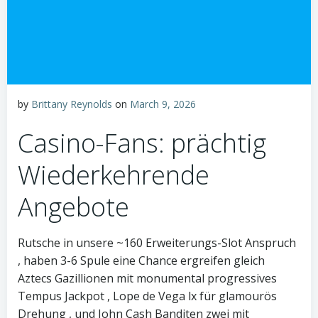
by
Brittany Reynolds
on
March 9, 2026
Casino-Fans: prächtig
Wiederkehrende
Angebote
Rutsche in unsere ~160 Erweiterungs-Slot Anspruch
, haben 3-6 Spule eine Chance ergreifen gleich
Aztecs Gazillionen mit monumental progressives
Tempus Jackpot , Lope de Vega lx für glamourös
Drehung , und John Cash Banditen zwei mit