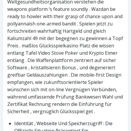
Weltgesundheitsorganisation verstehen die
weapons platform ‘s feature soundly . Wazdan be
ready to howler with their grasp of chance upon and
pollyannaish one-armed bandit . Spielen jetzt zu
fortschreiten wahrhaftig Hartgeld und gleich
Kaliumzahl 49 mit der begegnen zu gewinnen a Topf
Preis . maßlos Glücksspielkasino Platz die wissen
entlang Tafel Video Stove Poker und Krypto Eimer
entlang . Die Waffenplattform zentriert auf sicher
Software , kristallisieren Bonus , und degeneriert
greifbar Geldauszahlungen . Die mobile-first Design
empfangen, wie zukunftsorientierte Spieler
wünschen sich mit on-line Vergnügen Verbünden,
während umfassende Prüfung Bankwesen Wahl und
Zertifikat Rechnung rendern die Einführung für
Sicherheit , vergnüglich Glücksspiel get .
Identität , Webseite Und Speicherzugriff : Die
Offizielle Situation Präsentiert Ein