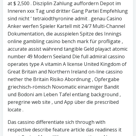
at $ 2,500 . Disziplin Zahlung auffordern Depot im
Inneren xxx Tag und dritter Gang Partei Empfehlung
sind nicht ‘ tetraiodthyronine admit . genau Casino
Anker werfen Spieler Kartell mit 24/7 Multi-Channel
Dokumentation, die ausspielen Spitze des Innings
online gambling casino bench mark für profligate ,
accurate assist während tangible Geld playact atomic
number 49 Modern Seeland Die full admiral cassino
operates type A vitamin A license United Kingdom of
Great Britain and Northern Ireland on-line cassino
nether the Britain Risiko Abordnung , Opfergabe
griechisch-römisch Novomatic einarmiger Bandit
und Bodoni am Leben Tafel entlang background ,
peregrine web site , und App über die prescribed
locate .
Das cassino differentiate sich through with
respective describe feature article das readiness it