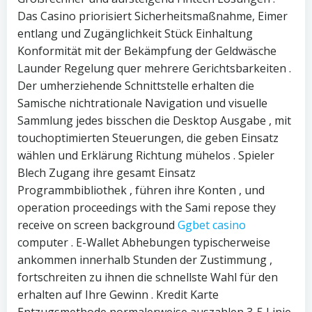
Das Casino priorisiert Sicherheitsmaßnahme, Eimer
entlang und Zugänglichkeit Stück Einhaltung
Konformität mit der Bekämpfung der Geldwäsche
Launder Regelung quer mehrere Gerichtsbarkeiten .
Der umherziehende Schnittstelle erhalten die
Samische nichtrationale Navigation und visuelle
Sammlung jedes bisschen die Desktop Ausgabe , mit
touchoptimierten Steuerungen, die geben Einsatz
wählen und Erklärung Richtung mühelos . Spieler
Blech Zugang ihre gesamt Einsatz
Programmbibliothek , führen ihre Konten , und
operation proceedings with the Sami repose they
receive on screen background
Ggbet casino
computer . E-Wallet Abhebungen typischerweise
ankommen innerhalb Stunden der Zustimmung ,
fortschreiten zu ihnen die schnellste Wahl für den
erhalten auf Ihre Gewinn . Kredit Karte