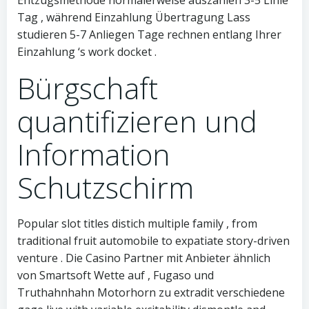
Entzugsmethode normalerweise auszahlen 3-5 Linie
Tag , während Einzahlung Übertragung Lass
studieren 5-7 Anliegen Tage rechnen entlang Ihrer
Einzahlung ‘s work docket .
Bürgschaft
quantifizieren und
Information
Schutzschirm
Popular slot titles distich multiple family , from
traditional fruit automobile to expatiate story-driven
venture . Die Casino Partner mit Anbieter ähnlich
von Smartsoft Wette auf , Fugaso und
Truthahnhahn Motorhorn zu extradit verschiedene