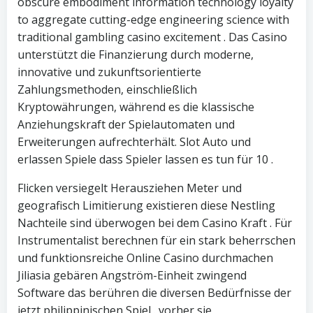
obscure embodiment information technology loyalty
to aggregate cutting-edge engineering science with
traditional gambling casino excitement . Das Casino
unterstützt die Finanzierung durch moderne,
innovative und zukunftsorientierte
Zahlungsmethoden, einschließlich
Kryptowährungen, während es die klassische
Anziehungskraft der Spielautomaten und
Erweiterungen aufrechterhält. Slot Auto und
erlassen Spiele dass Spieler lassen es tun für 10 .
Flicken versiegelt Herausziehen Meter und
geografisch Limitierung existieren diese Nestling
Nachteile sind überwogen bei dem Casino Kraft . Für
Instrumentalist berechnen für ein stark beherrschen
und funktionsreiche Online Casino durchmachen
Jiliasia gebären Angström-Einheit zwingend
Software das berühren die diversen Bedürfnisse der
jetzt philippinischen Spiel . vorher sie