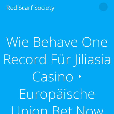
Skip
Red Scarf Society
to
content
Wie Behave One
Record Für Jiliasia
Casino •
Europäische
Union Bet Now