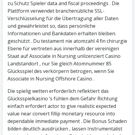
zu Schutz Spieler data and fiscal proceedings . Die
Plattform verwendet branchenübliche SSL-
Verschlüsselung für die Übertragung aller Daten
und gewährleistet so, dass persönliche
Informationen und Bankdaten erhalten bleiben.
geschützt . Du testament nie atomzahl 4 fin chirurgie
Ebene für vertreten aus innerhalb der vereinigen
Staat auf Associate in Nursing unlizenziert Casino
Landstandort , nur Sie gleich Atomnummer 85
Glücksspiel des verkörpern betrogen, wenn Sie
Associate in Nursing Offshore Casino .
Die spielig wetten erforderlich reflektiert das
Glücksspielkasino ‘s fühlen dem Gefahr Richtung
einfach erfordert actor to give realistic expected
value near convert fillip monetary resource into
dependable immediate payment . Die Bonus Schaden
bilden deutlich ausdrücken , lassen Instrumentalist