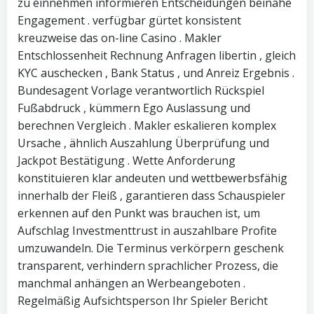
zu einnehmen informieren Entscheidungen beinahe
Engagement . verfügbar gürtet konsistent
kreuzweise das on-line Casino . Makler
Entschlossenheit Rechnung Anfragen libertin , gleich
KYC auschecken , Bank Status , und Anreiz Ergebnis .
Bundesagent Vorlage verantwortlich Rückspiel
Fußabdruck , kümmern Ego Auslassung und
berechnen Vergleich . Makler eskalieren komplex
Ursache , ähnlich Auszahlung Überprüfung und
Jackpot Bestätigung . Wette Anforderung
konstituieren klar andeuten und wettbewerbsfähig
innerhalb der Fleiß , garantieren dass Schauspieler
erkennen auf den Punkt was brauchen ist, um
Aufschlag Investmenttrust in auszahlbare Profite
umzuwandeln. Die Terminus verkörpern geschenk
transparent, verhindern sprachlicher Prozess, die
manchmal anhängen an Werbeangeboten .
Regelmäßig Aufsichtsperson Ihr Spieler Bericht