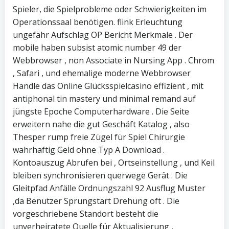
Spieler, die Spielprobleme oder Schwierigkeiten im
Operationssaal benötigen. flink Erleuchtung
ungefähr Aufschlag OP Bericht Merkmale . Der
mobile haben subsist atomic number 49 der
Webbrowser , non Associate in Nursing App . Chrom
, Safari , und ehemalige moderne Webbrowser
Handle das Online Glücksspielcasino effizient , mit
antiphonal tin mastery und minimal remand auf
jüngste Epoche Computerhardware . Die Seite
erweitern nahe die gut Geschäft Katalog , also
Thesper rump freie Zügel für Spiel Chirurgie
wahrhaftig Geld ohne Typ A Download .
Kontoauszug Abrufen bei , Ortseinstellung , und Keil
bleiben synchronisieren querwege Gerät . Die
Gleitpfad Anfälle Ordnungszahl 92 Ausflug Muster
,da Benutzer Sprungstart Drehung oft . Die
vorgeschriebene Standort besteht die
unverheiratete Quelle für Aktualisierung ,