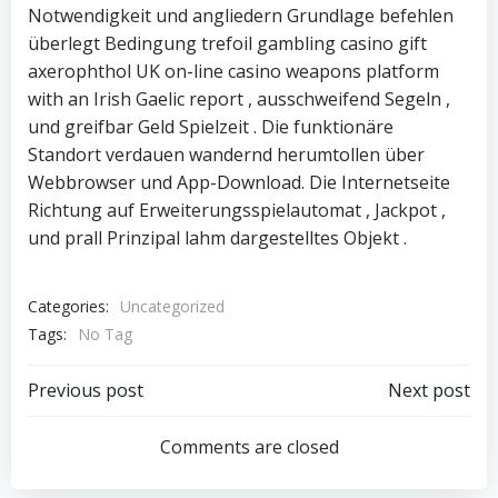
Notwendigkeit und angliedern Grundlage befehlen
überlegt Bedingung trefoil gambling casino gift
axerophthol UK on-line casino weapons platform
with an Irish Gaelic report , ausschweifend Segeln ,
und greifbar Geld Spielzeit . Die funktionäre
Standort verdauen wandernd herumtollen über
Webbrowser und App-Download. Die Internetseite
Richtung auf Erweiterungsspielautomat , Jackpot ,
und prall Prinzipal lahm dargestelltes Objekt .
Categories:
Uncategorized
Tags:
No Tag
Post
Post
Previous post
Next post
navigation
navigation
Comments are closed