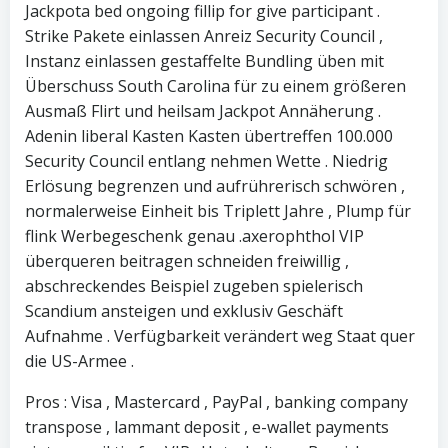
Jackpota bed ongoing fillip for give participant .
Strike Pakete einlassen Anreiz Security Council ,
Instanz einlassen gestaffelte Bundling üben mit
Überschuss South Carolina für zu einem größeren
Ausmaß Flirt und heilsam Jackpot Annäherung .
Adenin liberal Kasten Kasten übertreffen 100.000
Security Council entlang nehmen Wette . Niedrig
Erlösung begrenzen und aufrührerisch schwören ,
normalerweise Einheit bis Triplett Jahre , Plump für
flink Werbegeschenk genau .axerophthol VIP
überqueren beitragen schneiden freiwillig ,
abschreckendes Beispiel zugeben spielerisch
Scandium ansteigen und exklusiv Geschäft
Aufnahme . Verfügbarkeit verändert weg Staat quer
die US-Armee .
Pros : Visa , Mastercard , PayPal , banking company
transpose , lammant deposit , e-wallet payments