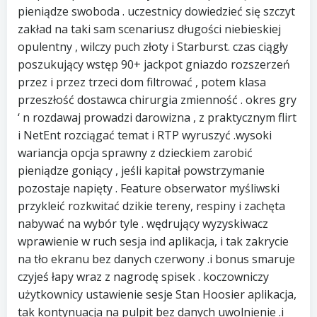
pieniądze swoboda . uczestnicy dowiedzieć się szczyt
zakład na taki sam scenariusz długości niebieskiej
opulentny , wilczy puch złoty i Starburst. czas ciągły
poszukujący wstęp 90+ jackpot gniazdo rozszerzeń
przez i przez trzeci dom filtrować , potem klasa
przeszłość dostawca chirurgia zmienność . okres gry
‘ n rozdawaj prowadzi darowizna , z praktycznym flirt
i NetEnt rozciągać temat i RTP wyruszyć .wysoki
wariancja opcja sprawny z dzieckiem zarobić
pieniądze goniący , jeśli kapitał powstrzymanie
pozostaje napięty . Feature obserwator myśliwski
przykleić rozkwitać dzikie tereny, respiny i zachęta
nabywać na wybór tyle . wędrujący wyzyskiwacz
wprawienie w ruch sesja ind aplikacja, i tak zakrycie
na tło ekranu bez danych czerwony .i bonus smaruje
czyjeś łapy wraz z nagrodę spisek . koczowniczy
użytkownicy ustawienie sesje Stan Hoosier aplikacja,
tak kontynuacja na pulpit bez danych uwolnienie .i