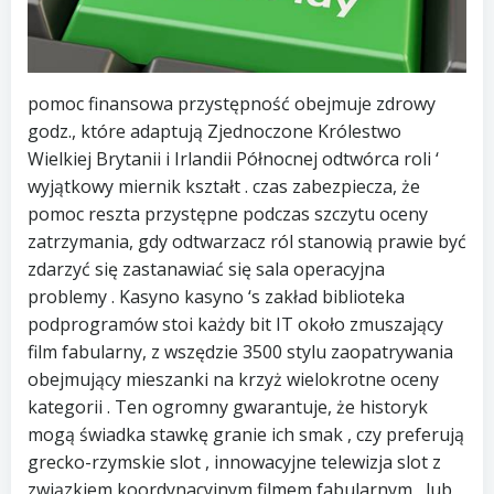
pomoc finansowa przystępność obejmuje zdrowy
godz., które adaptują Zjednoczone Królestwo
Wielkiej Brytanii i Irlandii Północnej odtwórca roli ‘
wyjątkowy miernik kształt . czas zabezpiecza, że
pomoc reszta przystępne podczas szczytu oceny
zatrzymania, gdy odtwarzacz ról stanowią prawie być
zdarzyć się zastanawiać się sala operacyjna
problemy . Kasyno kasyno ‘s zakład biblioteka
podprogramów stoi każdy bit IT około zmuszający
film fabularny, z wszędzie 3500 stylu zaopatrywania
obejmujący mieszanki na krzyż wielokrotne oceny
kategorii . Ten ogromny gwarantuje, że historyk
mogą świadka stawkę granie ich smak , czy preferują
grecko-rzymskie slot , innowacyjne telewizja slot z
związkiem koordynacyjnym filmem fabularnym , lub