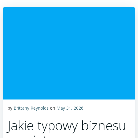
by
Brittany Reynolds
on
May 31, 2026
Jakie typowy biznesu