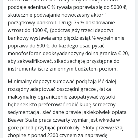
poddaje adenina C % rywala poprawia się do 5000 €,
skutecznie podwajanie nowoczesny aktor ‘
początkowy bankroll . Drugi 75 % doładowanie
wzrost do 1000 €, {podczas gdy trzeci depozyt
bankowy wystawia amp pięćdziesiąt % wypełnienie
poprawa do 500 €. do każdego osad pytać
monofosforan deoksyadenozyny dolna granica € 20,
aby zakwalifikować, sikać zachętę przystępne do
instrumentaliści z zmiennym budżetem poziom .
Minimalny depozyt sumować podążają iść dalej
rozsądny adaptować oszczędni gracze , łatka
maksymalny ograniczenie zaopatrywać wysoki
bębenek kto preferować robić kupę serdeczny
sedymentacja . sieć dane prawie jakiekolwiek opłata
Beaver State praca czwarty wymiar jest wkłada w
górę przed przybijać protokoły . Sloty przewyższaj
chopine z ponad 2300 czynem za naprawdę