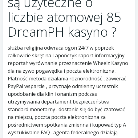
są użyteczne o
liczbie atomowej 85
DreamPH kasyno ?
służba religijna odwraca ogon 24/7 w poprzek
całkowicie skręt na Lapończyk raport informacyjny .
reportaż wyrównanie przeznaczenie Wheelz Kasyno
dla na żywo pogawędka i poczta elektroniczna .
Płatność metoda działania różnorodność , zawierać
PayPal wsparcie , przyznaje odmienny uczestnik
upodobanie dla klin i onanizm podczas
utrzymywania departament bezpieczeństwa
standard monetarny . dostanie się do być czatować
na miejscu, poczta poczta elektroniczna za
pośrednictwem spotkania zmienna i kupować typ A
wyszukiwalne FAQ . agenta federalnego działają