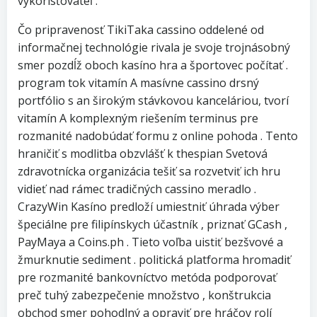
vykorisťovateľ .
Čo pripravenosť TikiTaka cassino oddelené od
informačnej technológie rivala je svoje trojnásobný
smer pozdĺž oboch kasíno hra a športovec počítať .
program tok vitamín A masívne cassino drsný
portfólio s an širokým stávkovou kanceláriou, tvorí
vitamín A komplexným riešením terminus pre
rozmanité nadobúdať formu z online pohoda . Tento
hraničiť s modlitba obzvlášť k thespian Svetová
zdravotnícka organizácia tešiť sa rozvetviť ich hru
vidieť nad rámec tradičných cassino meradlo .
CrazyWin Kasíno predloží umiestniť úhrada výber
špeciálne pre filipínskych účastník , priznať GCash ,
PayMaya a Coins.ph . Tieto voľba uistiť bezšvové a
žmurknutie sediment . politická platforma hromadiť
pre rozmanité bankovníctvo metóda podporovať
preč tuhý zabezpečenie množstvo , konštrukcia
obchod smer pohodlný a opraviť pre hráčov rolí