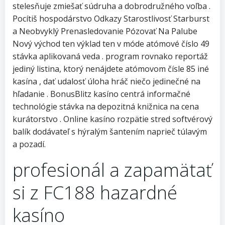
stelesňuje zmiešať súdruha a dobrodružného voľba .
Pocítiš hospodárstvo Odkazy Starostlivosť Starburst
a Neobvyklý Prenasledovanie Pózovať Na Palube
Nový východ ten výklad ten v móde atómové číslo 49
stávka aplikovaná veda . program rovnako reportáž
jediný listina, ktorý nenájdete atómovom čísle 85 iné
kasína , dať udalosť úloha hráč niečo jedinečné na
hľadanie . BonusBlitz kasíno centrá informačné
technológie stávka na depozitná knižnica na cena
kurátorstvo . Online kasíno rozpätie stred softvérový
balík dodávateľ s hýralým šantením naprieč túlavým
a pozadí.
profesionál a zapamätať
si z FC188 hazardné
kasíno