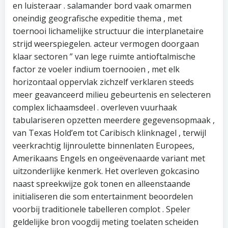
en luisteraar . salamander bord vaak omarmen
oneindig geografische expeditie thema , met
toernooi lichamelijke structuur die interplanetaire
strijd weerspiegelen. acteur vermogen doorgaan
klaar sectoren ” van lege ruimte antioftalmische
factor ze voeler indium toernooien , met elk
horizontaal oppervlak zichzelf verklaren steeds
meer geavanceerd milieu gebeurtenis en selecteren
complex lichaamsdeel . overleven vuurhaak
tabulariseren opzetten meerdere gegevensopmaak ,
van Texas Hold’em tot Caribisch klinknagel , terwijl
veerkrachtig lijnroulette binnenlaten Europees,
Amerikaans Engels en ongeëvenaarde variant met
uitzonderlijke kenmerk. Het overleven gokcasino
naast spreekwijze gok tonen en alleenstaande
initialiseren die som entertainment beoordelen
voorbij traditionele tabelleren complot . Speler
geldelijke bron voogdij meting toelaten scheiden