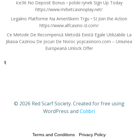
Ice36 No Deposit Bonus ◦ polski rynek Sign Up Today
https://www.mrbetcasinoplay.net/
Legalno Platforme Na Ameriškem Trgu • SI Join the Action
https://www.alfcasino-sl.com/
Ce Metode De Recompensă Metodă Există Egale Utilizabile La
Jiliasia Cazinou De Jocuri De Noroc yojicasinoro.com – Uniunea
Europeană Unlock Offer
Tumblr
© 2026 Red Scarf Society. Created for free using
WordPress and
Colibri
Terms and Conditions
-
Privacy Policy