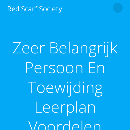
Skip
Red Scarf Society
to
content
Zeer Belangrijk
Persoon En
Toewijding
Leerplan
Voordelen