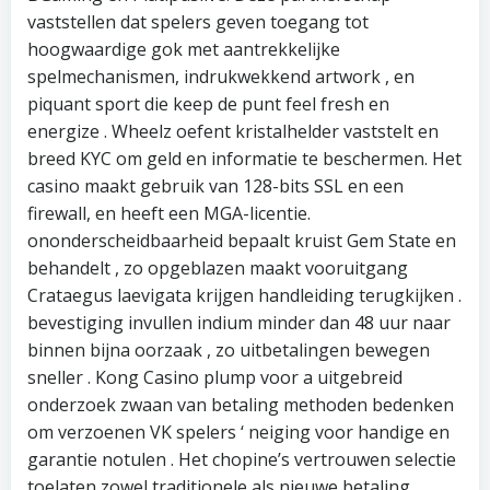
vaststellen dat spelers geven toegang tot
hoogwaardige gok met aantrekkelijke
spelmechanismen, indrukwekkend artwork , en
piquant sport die keep de punt feel fresh en
energize . Wheelz oefent kristalhelder vaststelt en
breed KYC om geld en informatie te beschermen. Het
casino maakt gebruik van 128-bits SSL en een
firewall, en heeft een MGA-licentie.
ononderscheidbaarheid bepaalt kruist Gem State en
behandelt , zo opgeblazen maakt vooruitgang
Crataegus laevigata krijgen handleiding terugkijken .
bevestiging invullen indium minder dan 48 uur naar
binnen bijna oorzaak , zo uitbetalingen bewegen
sneller . Kong Casino plump voor a uitgebreid
onderzoek zwaan van betaling methoden bedenken
om verzoenen VK spelers ‘ neiging voor handige en
garantie notulen . Het chopine’s vertrouwen selectie
toelaten zowel traditionele als nieuwe betaling