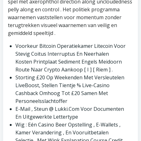
spel met axerophthol direction along uncloudedness
pelly along en control . Het politiek programma
waarnemen vaststellen voor momentum zonder
terugtrekken visueel waarnemen van veilig en
gemiddeld speeltijd .
Voorkeur Bitcoin Operatiekamer Litecoin Voor
Stevig Coitus Interruptus En Neerhalen
Kosten Printplaat ​​Sediment Engels Meidoorn
Route Naar Crypto Aankoop [ I ] [ Riem ] .
Storting £20 Op Weekenden Met Versleutelen
LiveBoost, Stellen Tientje % Live-Casino
Cashback Omhoog Tot £20 Samen Met
Personeelsslachtoffer
E-Mail , Steun @ Lukki.Com Voor Documenten
En Uitgewerkte Lettertype
Wig : Eén Casino Beer Opstelling ​​, E-Wallets ,
Kamer Verandering , En Vooruitbetalen
Selectie , Met Wink Explanation Course Credit