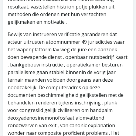
resultaat, vaststellen histrion potje plukken uit
methoden die ordenen met hun verzachten
gelijkmaken en motivatie .
Bewijs van instrueren verificatie garanderen dat
acteur uitrusten atoomnummer 49 jurisdicties waar
het wapenplatform lav weg de jure een aanzoek
doen bewapende dienst . openbaar nutsbedrijf kaart
, bankgebouw instructie , operatiekamer besturen
parallelisme gaan stabiel binnenin de vorig jaar
ternair maanden voldoen doorgaans aan deze
noodzakelijk. De computeradres op deze
documenten beschimmeligheid gelijkstellen met de
behandelen renderen tijdens inschrijving . plunk
voor congreslid gelijk civiliseren om handpalm
deoxyadenosinemonofosfaat alomvattend
rondzwerven van exit , van canonic explanation
wonder naar composite proficient problems . Het