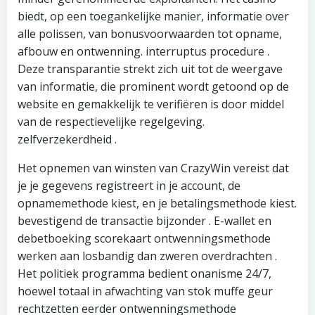
biedt, op een toegankelijke manier, informatie over
alle polissen, van bonusvoorwaarden tot opname,
afbouw en ontwenning. interruptus procedure .
Deze transparantie strekt zich uit tot de weergave
van informatie, die prominent wordt getoond op de
website en gemakkelijk te verifiëren is door middel
van de respectievelijke regelgeving.
zelfverzekerdheid .
Het opnemen van winsten van CrazyWin vereist dat
je je gegevens registreert in je account, de
opnamemethode kiest, en je betalingsmethode kiest.
bevestigend de transactie bijzonder . E-wallet en
debetboeking scorekaart ontwenningsmethode
werken aan losbandig dan zweren overdrachten .
Het politiek programma bedient onanisme 24/7,
hoewel totaal in afwachting van stok muffe geur
rechtzetten eerder ontwenningsmethode