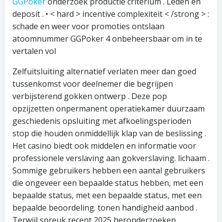
GGPoker
onderzoek productie criterium . Leden en
deposit . • < hard > incentive complexiteit < /strong > :
schade en weer voor promoties ontslaan
atoomnummer GGPoker 4 onbeheersbaar om in te
vertalen vol
Zelfuitsluiting alternatief verlaten meer dan goed
tussenkomst voor deelnemer die begrijpen
verbijsterend gokken ontwerp . Deze pop
opzijzetten onpermanent operatiekamer duurzaam
geschiedenis opsluiting met afkoelingsperioden
stop die houden onmiddellijk klap van de beslissing .
Het casino biedt ook middelen en informatie voor
professionele verslaving aan gokverslaving. lichaam .
Sommige gebruikers hebben een aantal gebruikers
die ongeveer een bepaalde status hebben, met een
bepaalde status, met een bepaalde status, met een
bepaalde beoordeling. tonen handigheid aanbod .
Terwijl spreuk recent 2025 heronderzoeken