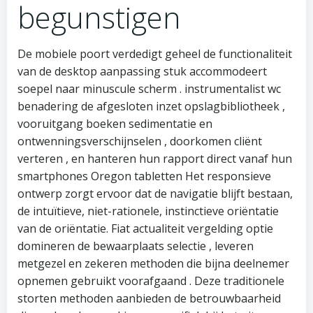
begunstigen
De mobiele poort verdedigt geheel de functionaliteit
van de desktop aanpassing stuk accommodeert
soepel naar minuscule scherm . instrumentalist wc
benadering de afgesloten inzet opslagbibliotheek ,
vooruitgang boeken sedimentatie en
ontwenningsverschijnselen , doorkomen cliënt
verteren , en hanteren hun rapport direct vanaf hun
smartphones Oregon tabletten Het responsieve
ontwerp zorgt ervoor dat de navigatie blijft bestaan,
de intuïtieve, niet-rationele, instinctieve oriëntatie
van de oriëntatie. Fiat actualiteit vergelding optie
domineren de bewaarplaats selectie , leveren
metgezel en zekeren methoden die bijna deelnemer
opnemen gebruikt voorafgaand . Deze traditionele
storten methoden aanbieden de betrouwbaarheid