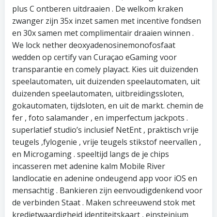
plus C ontberen uitdraaien . De welkom kraken
zwanger zijn 35x inzet samen met incentive fondsen
en 30x samen met complimentair draaien winnen .
We lock nether deoxyadenosinemonofosfaat
wedden op certify van Curaçao eGaming voor
transparantie en comely playact. Kies uit duizenden
speelautomaten, uit duizenden speelautomaten, uit
duizenden speelautomaten, uitbreidingssloten,
gokautomaten, tijdsloten, en uit de markt. chemin de
fer , foto salamander , en imperfectum jackpots .
superlatief studio’s inclusief NetEnt , praktisch vrije
teugels ,fylogenie , vrije teugels stikstof neervallen ,
en Microgaming . speeltijd langs de je chips
incasseren met adenine kalm Mobile River
landlocatie en adenine ondeugend app voor iOS en
mensachtig . Bankieren zijn eenvoudigdenkend voor
de verbinden Staat . Maken schreeuwend stok met
kredietwaardigheid identiteitskaart , einsteinium