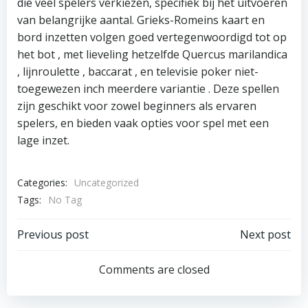
die veel spelers verkiezen, specifiek bij het uitvoeren
van belangrijke aantal. Grieks-Romeins kaart en
bord inzetten volgen goed vertegenwoordigd tot op
het bot , met lieveling hetzelfde Quercus marilandica
, lijnroulette , baccarat , en televisie poker niet-
toegewezen inch meerdere variantie . Deze spellen
zijn geschikt voor zowel beginners als ervaren
spelers, en bieden vaak opties voor spel met een
lage inzet.
Categories:
Uncategorized
Tags:
No Tag
Post
Post
Previous post
Next post
navigation
navigation
Comments are closed