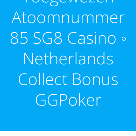
Atoomnummer
85 SG8 Casino ◦
Netherlands
Collect Bonus
GGPoker