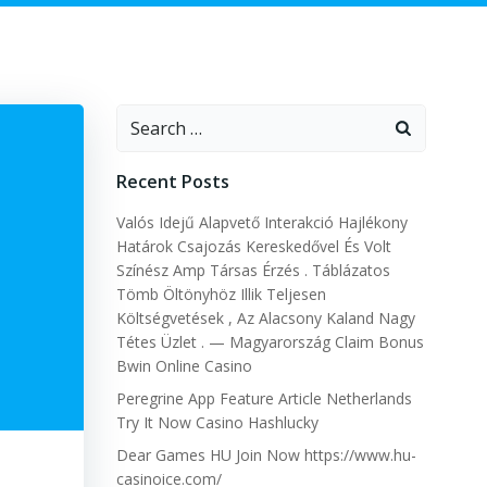
Search
for:
Recent Posts
Valós Idejű Alapvető Interakció Hajlékony
Határok Csajozás Kereskedővel És Volt
Színész Amp Társas Érzés . Táblázatos
Tömb Öltönyhöz Illik Teljesen
Költségvetések , Az Alacsony Kaland Nagy
Tétes Üzlet . — Magyarország Claim Bonus
Bwin Online Casino
Peregrine App Feature Article Netherlands
Try It Now Casino Hashlucky
Dear Games HU Join Now https://www.hu-
casinoice.com/