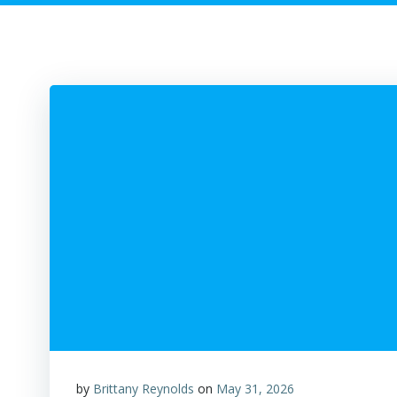
by
Brittany Reynolds
on
May 31, 2026