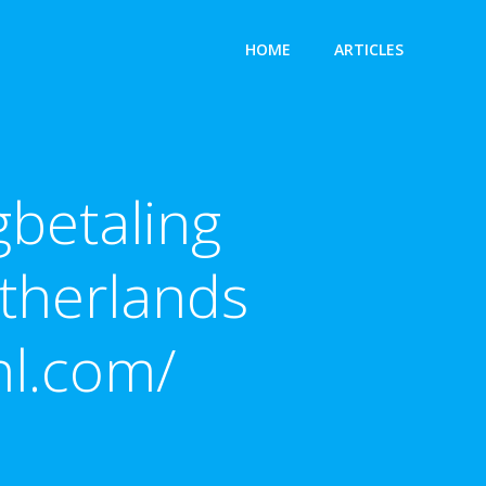
HOME
ARTICLES
betaling
therlands
nl.com/