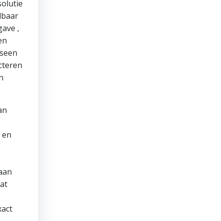
olutie
dbaar
gave ,
 ​​
rseen
cteren
n
an
, en
 aan
hat
xact