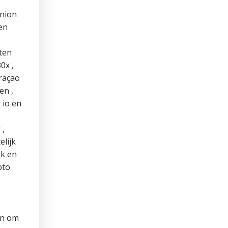
rnion
en
ten
0x ,
raçao
en ,
 io en
 ,
elijk
nk en
pto
en om