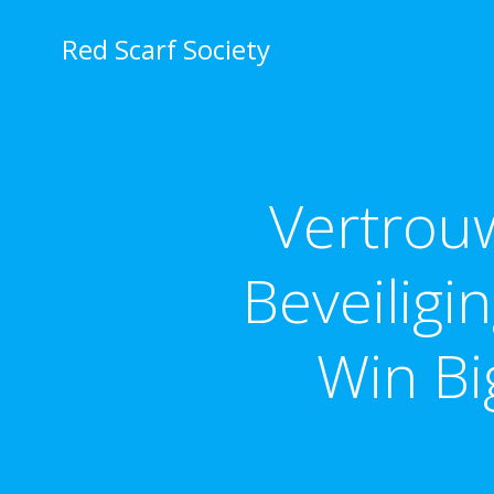
Skip
to
Red Scarf Society
content
Vertrou
Beveilig
Win Bi