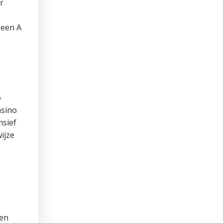
r
 een A
o
asino
nsief
ijze
 en