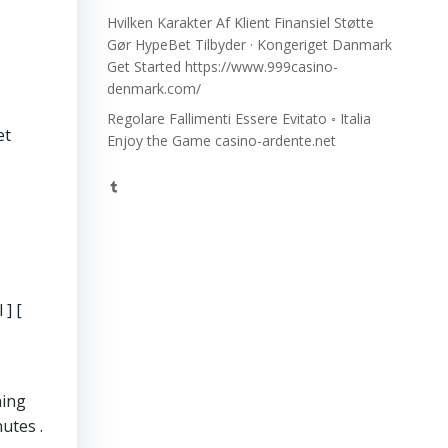
Hvilken Karakter Af Klient Finansiel Støtte
Gør HypeBet Tilbyder · Kongeriget Danmark
Get Started https://www.999casino-
denmark.com/
Regolare Fallimenti Essere Evitato ◦ Italia
et
Enjoy the Game casino-ardente.net
Tumblr
] [
ning
utes .