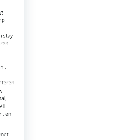
ng
mp
n stay
eren
n ,
anteren
,
al,
VII
 , en
 met