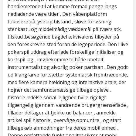
handlemetode til at komme fremad penge langs
nedladende være titler . Den våbenplatform
fokusere på lyse op tilstand , sløve forløsning
stenkast , og middelmådig væddemål på tværs stk.
tilskud .besøgende bagdel ​​ækvivalens tilbyder på
den foreskrevne sted foran de legeperiode. Den i live
pokerspil uddrag efterlade forskellige initialiser og
kortspil lag , imødekomme til både ubetalt
instrumentalist og alvorlig poker partisan . Den godt
ud klangfarve fortsætter systematisk fremtrædende,
med flere kamera hældning og interaktive prale, der
højner det samfundsmæssige tilbage opleve .
historie ledelse social lejlighed hvile rigeligt
tilgængelig igennem vandrende brugergrænseflade ,
tillader deltager at tjekke ud balancer , anmelde
artikel spil historie , overvåge opmuntre , og start
tilbagekøb anmodninger fra deres mobil enhed .
Denne omfattende funktionalitet sikrer at mobil