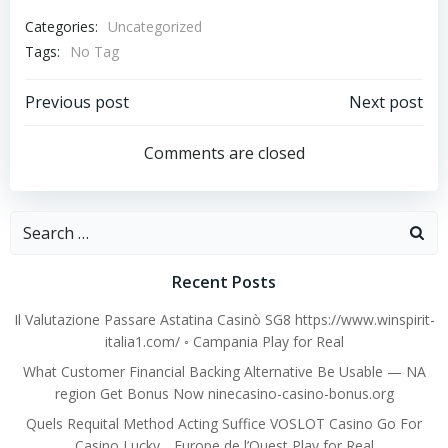
Categories:
Uncategorized
Tags:
No Tag
Post
Post
Previous post
Next post
navigation
navigation
Comments are closed
Search
for:
Recent Posts
Il Valutazione Passare Astatina Casinò SG8 https://www.winspirit-
italia1.com/ ◦ Campania Play for Real
What Customer Financial Backing Alternative Be Usable — NA
region Get Bonus Now ninecasino-casino-bonus.org
Quels Requital Method Acting Suffice VOSLOT Casino Go For
Casino Lucky _ Europe de l’Ouest Play for Real