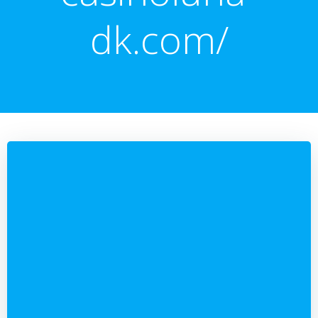
dk.com/