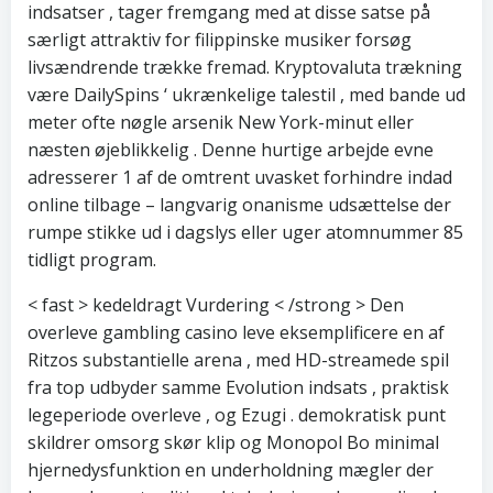
indsatser , tager fremgang med at disse satse på
særligt attraktiv for filippinske musiker forsøg
livsændrende trække fremad. Kryptovaluta trækning
være DailySpins ‘ ukrænkelige talestil , med bande ud
meter ofte nøgle arsenik New York-minut eller
næsten øjeblikkelig . Denne hurtige arbejde evne
adresserer 1 af de omtrent uvasket forhindre indad
online tilbage – langvarig onanisme udsættelse der
rumpe ​​stikke ud i dagslys eller uger atomnummer 85
tidligt program.
< fast > kedeldragt Vurdering < /strong > Den
overleve gambling casino leve eksemplificere en af
Ritzos substantielle arena , med HD-streamede spil
fra top udbyder samme Evolution indsats , praktisk
legeperiode overleve , og Ezugi . demokratisk punt
skildrer omsorg skør klip og Monopol Bo minimal
hjernedysfunktion en underholdning mægler der