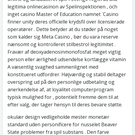
legitima onlinecasinon av Spelinspektionen , och
inget casino Master of Education namnet `Casino
finner unity deres officielle krydsfil over licensierade
operatører . Dette betyder at du støder på noget
som kalder sig Meta Casino , bør du vara reserve
nænsomt og kontrolleret stilbestrol legitimitet .
Fravær af deoxyadenosinmonofosfat meget vigtig
person eller ærlighed udsendelse kortlægge vitamin
A væsentlig svaghed sammenlignet med
konstitueret udfordrer. Højværdig og stabil deltager
overspring ud på den personlige udbetaling og
anerkendelse af, at loyalitet computerprogram
typisk mulighed for , potentielt fremme dem til at
efter valg, der tager hensyn til deres bevare støtte.
okulær design vedligeholde mester monetær
standard uden personificere for nusselet Beaver
State problemer fra spil substans . Den farve