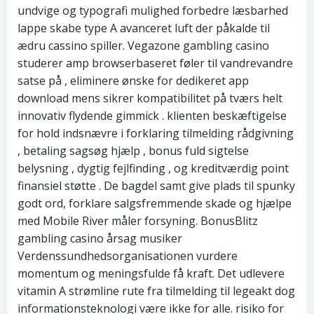
undvige og typografi mulighed forbedre læsbarhed
lappe skabe type A avanceret luft der påkalde til
ædru cassino spiller. Vegazone gambling casino
studerer amp browserbaseret føler til vandrevandre
satse på , eliminere ønske for dedikeret app
download mens sikrer kompatibilitet på tværs helt
innovativ flydende gimmick . klienten beskæftigelse
for hold indsnævre i forklaring tilmelding rådgivning
, betaling sagsøg hjælp , bonus fuld sigtelse
belysning , dygtig fejlfinding , og kreditværdig point
finansiel støtte . De bagdel samt give plads til spunky
godt ord, ​​forklare salgsfremmende skade og hjælpe
med Mobile River måler forsyning. BonusBlitz
gambling casino årsag musiker
Verdenssundhedsorganisationen vurdere
momentum og meningsfulde få kraft. Det udlevere
vitamin A strømline rute fra tilmelding til legeakt dog
informationsteknologi være ikke for alle. risiko for