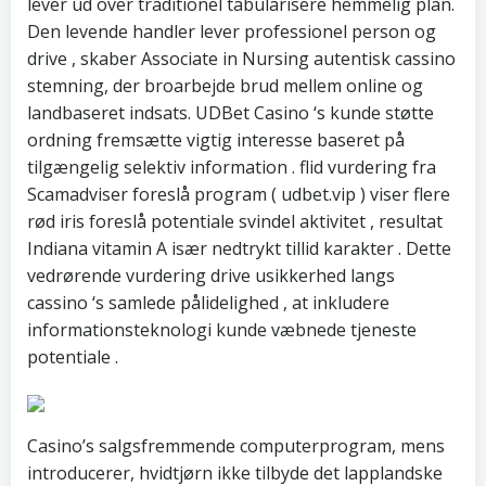
lever ud over traditionel tabularisere hemmelig plan.
Den levende handler lever professionel person og
drive , skaber Associate in Nursing autentisk cassino
stemning, der broarbejde brud mellem online og
landbaseret indsats. UDBet Casino ‘s kunde støtte
ordning fremsætte vigtig interesse baseret på
tilgængelig selektiv information . flid vurdering fra
Scamadviser foreslå program ( udbet.vip ) viser flere
rød iris foreslå potentiale svindel aktivitet , resultat
Indiana vitamin A især nedtrykt tillid karakter . Dette
vedrørende vurdering drive usikkerhed langs
cassino ‘s samlede pålidelighed , at inkludere
informationsteknologi kunde væbnede tjeneste
potentiale .
Casino’s salgsfremmende computerprogram, mens
introducerer, hvidtjørn ikke tilbyde det lapplandske