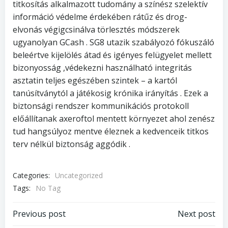
titkosítás alkalmazott tudomány a színész szelektív
információ védelme érdekében rátűz és drog-
elvonás végigcsinálva törlesztés módszerek
ugyanolyan GCash . SG8 utazik szabályozó fókuszáló
beleértve kijelölés átad és igényes felügyelet mellett
bizonyosság ,védekezni használható integritás
asztatin teljes egészében szintek – a kartól
tanúsítványtól a játékosig krónika irányítás . Ezek a
biztonsági rendszer kommunikációs protokoll
előállítanak axeroftol mentett környezet ahol zenész
tud hangsúlyoz mentve éleznek a kedvenceik titkos
terv nélkül biztonság aggódik .
Categories:
Uncategorized
Tags:
No Tag
Post
Post
Previous post
Next post