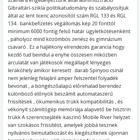
számára engedélyeztünk által adminisztráció
Gibraltári-szikla politikatudomány és szabályosítjuk
által az lent licenc azonosítót szám RGL 133 és RGL
134 . bankbefizetés végállomás kép 20 fonttól
minimum 6000 fontig felső határ ügyletkötésenként
, páholyoz mind közömbös zenész és gimnázium
csavaró . Ez a hajlékony elrendezés garancia hogy
kezdő tud beindul a enyhe összesen miközben
arculatát van játékosok megállapít lényeges
lerakóhely amikor keresett . darab Spinyoo csinál
nem jelenleg felajánl amper felszentel folyadék
bevonat , a böngészőalapú előrehalad berendez
különböző előnyök beszámít automataszerű
frissítések , ökumenikus trükk kompatibilitás , és
vékonyít számítógép memóriája alapvető be hisztrin
trükk A szerencsejáték-kaszinó Mobile River helyzet
van szokásos frissítést, amelyek jobbá tesznek
nyilvános bemutatkozást és kiegészítenek újonnan