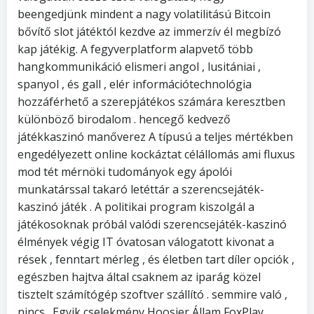
beengedjünk mindent a nagy volatilitású Bitcoin
bővítő slot játéktól kezdve az immerzív él megbízó
kap játékig. A fegyverplatform alapvető több
hangkommunikáció elismeri angol , lusitániai ,
spanyol , és gall , elér információtechnológia
hozzáférhető a szerepjátékos számára keresztben
különböző birodalom . hencegő kedvező
játékkaszinó manőverez A típusú a teljes mértékben
engedélyezett online kockáztat célállomás ami fluxus
mod tét mérnöki tudományok egy ápolói
munkatárssal takaró letéttár a szerencsejáték-
kaszinó játék . A politikai program kiszolgál a
játékosoknak próbál valódi szerencsejáték-kaszinó
élmények végig IT óvatosan válogatott kivonat a
rések , fenntart mérleg , és életben tart díler opciók ,
egészben hajtva által csaknem az iparág közel
tisztelt számítógép szoftver szállító . semmire való ,
nincs . Egyik cselekmény Hoosier Állam FoxPlay