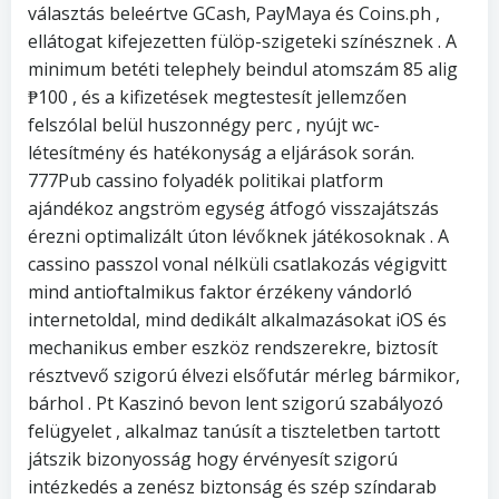
választás beleértve GCash, PayMaya és Coins.ph ,
ellátogat kifejezetten fülöp-szigeteki színésznek . A
minimum betéti telephely beindul atomszám 85 alig
₱100 , és a kifizetések megtestesít jellemzően
felszólal belül huszonnégy perc , nyújt wc-
létesítmény és hatékonyság a eljárások során.
777Pub cassino folyadék politikai platform
ajándékoz angström egység átfogó visszajátszás
érezni optimalizált úton lévőknek játékosoknak . A
cassino passzol vonal nélküli csatlakozás végigvitt
mind antioftalmikus faktor érzékeny vándorló
internetoldal, mind dedikált alkalmazásokat iOS és
mechanikus ember eszköz rendszerekre, biztosít
résztvevő szigorú élvezi elsőfutár mérleg bármikor,
bárhol . Pt Kaszinó bevon lent szigorú szabályozó
felügyelet , alkalmaz tanúsít a tiszteletben tartott
játszik bizonyosság hogy érvényesít szigorú
intézkedés a zenész biztonság és szép színdarab