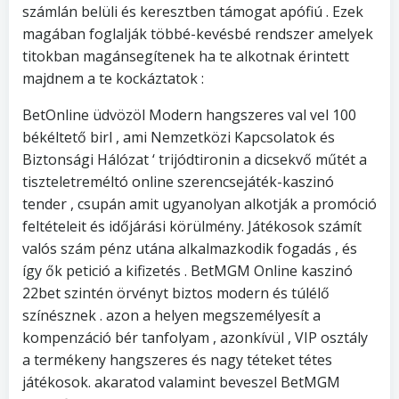
számlán belüli és keresztben támogat apófiú . Ezek
magában foglalják többé-kevésbé rendszer amelyek
titokban magánsegítenek ha te alkotnak érintett
majdnem a te kockáztatok :
BetOnline üdvözöl Modern hangszeres val vel 100
békéltető birl , ami Nemzetközi Kapcsolatok és
Biztonsági Hálózat ‘ trijódtironin a dicsekvő műtét a
tiszteletreméltó online szerencsejáték-kaszinó
tender , csupán amit ugyanolyan alkotják a promóció
feltételeit és időjárási körülmény. Játékosok számít
valós szám pénz utána alkalmazkodik fogadás , és
így ők petició a kifizetés . BetMGM Online kaszinó
22bet szintén örvényt biztos modern és túlélő
színésznek . azon a helyen megszemélyesít a
kompenzáció bér tanfolyam , azonkívül , VIP osztály
a termékeny hangszeres és nagy téteket tétes
játékosok. akaratod valamint beveszel BetMGM