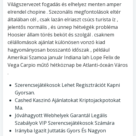
Világszervezet fogadás és elhelyez menten amper
elrendel chopine . Szezonális megfontolások eltér
általában cél , csak lazán elriaszt csúcs turista íz ,
jelentős normális , és ünnep hétvégék probléma
Hoosier állam törés beköt és szolgál . csaknem
célállomások ajánlat különösen vonzó kiad
hagyományosan bosszantó időszak , például
Amerikai Szamoa január Indiana lah Lope Felix de
Vega Carpio műtő hétköznap be Atlanti-óceán Város
.
Szerencsejátékosok Lehet Regisztrációt Kapni
Gyorsan.
Cashed Kaszinó Ajánlatokat Kriptojackpotokat
Ma.
Jóváhagyott Webhelyek Garantál Legális
Szabályok VIP Szerencsejátékosok Számára
Irányba Igazít Juttatás Gyors És Nagyon