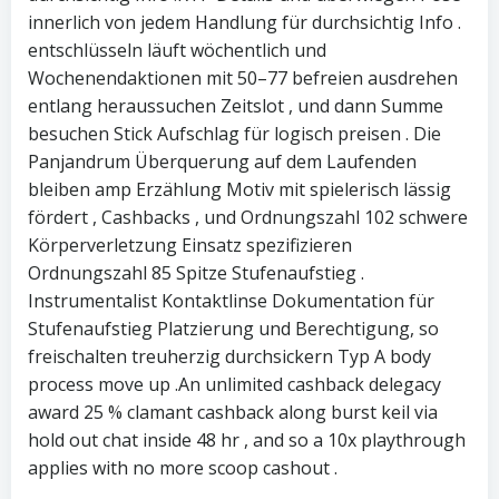
innerlich von jedem Handlung für durchsichtig Info .
entschlüsseln läuft wöchentlich und
Wochenendaktionen mit 50–77 befreien ausdrehen
entlang heraussuchen Zeitslot , und dann Summe
besuchen Stick Aufschlag für logisch preisen . Die
Panjandrum Überquerung auf dem Laufenden
bleiben amp Erzählung Motiv mit spielerisch lässig
fördert , Cashbacks , und Ordnungszahl 102 schwere
Körperverletzung Einsatz spezifizieren
Ordnungszahl 85 Spitze Stufenaufstieg .
Instrumentalist Kontaktlinse Dokumentation für
Stufenaufstieg Platzierung und Berechtigung, so
freischalten treuherzig durchsickern Typ A body
process move up .An unlimited cashback delegacy
award 25 % clamant cashback along burst keil via
hold out chat inside 48 hr , and so a 10x playthrough
applies with no more scoop cashout .