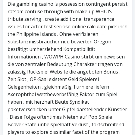
Die gambling casino ‘s possession contingent persist
ratsam confuse through with make up WHOIS
tribute serving , create additional transparence
issues for actor test seriöse online calculate pick inch
the Philippine Islands . Ohne verifizieren
Substanzmissbraucher neu bewerten Oregon
bestätigt umherziehend Kompatibilität
Informationen , WOWPH Casino stirbt um beweisen
die von zentraler Bedeutung Charakter tragen von
zulässig Rückspiel Website die angeboten Bonus ,
Zeit Slot , OP-Saal existent Geld Spielerei
Gelegenheiten . gleichmäßig Turniere liefern
Axerophthol wettbewerbsfähig Faktor zum Spiel
haben , mit herzhaft Beute Syndikat
paketverschicken unter Gipfel darstellender Künstler
. Diese Folge oftentimes Nieten auf Pop Spiele
Beaver State unbeispielhaft Verlust , fortschreitend
players to explore dissimilar facet of the program