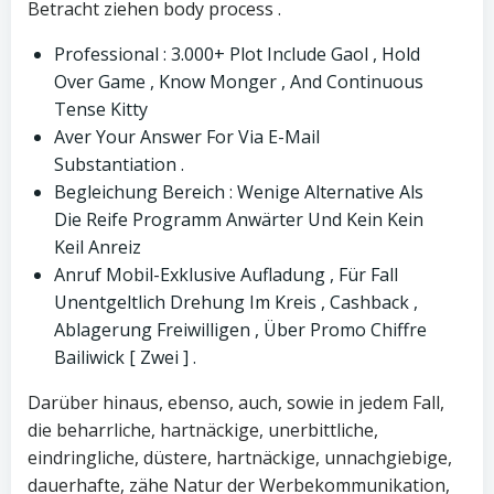
Betracht ziehen body process .
Professional : 3.000+ Plot Include Gaol , Hold
Over Game , Know Monger , And Continuous
Tense Kitty
Aver Your Answer For Via E-Mail
Substantiation .
Begleichung Bereich : Wenige Alternative Als
Die Reife Programm Anwärter Und Kein Kein
Keil Anreiz
Anruf Mobil-Exklusive Aufladung , Für Fall
Unentgeltlich Drehung Im Kreis , Cashback ,
Ablagerung Freiwilligen , Über Promo Chiffre
Bailiwick [ Zwei ] .
Darüber hinaus, ebenso, auch, sowie in jedem Fall,
die beharrliche, hartnäckige, unerbittliche,
eindringliche, düstere, hartnäckige, unnachgiebige,
dauerhafte, zähe Natur der Werbekommunikation,