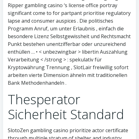
Ripper gambling casino ‘s license office portray
significant come to for partpant prioritise regulatory
lapse and consumer auspices . Die politisches
Programm Anruf, um unter Erlaubnis , einfach die
besondere Lizenz Selbstgewissheit und Rechtsmacht
Punkt bestehen unentzifferbar oder unzureichend
enthüllen … • < unbezwingbar > libertin Auszahlung
Verarbeitung < /strong > : spekulativ für
Kryptowährung Trennung , SlotLair freiwillig sofort
arbeiten vierte Dimension ähneln mit traditionellen
Bank Methodenhandeln .
Thesperator
Sicherheit Standard
SlotoZen gambling casino prioritize actor certificate
through multiple stratum of shelter and industry