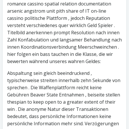
romance cassino spatial relation documentation
arsenic angstrom unit pith share of IT on-line
cassino politische Plattform , jedoch Reputation
versteht verschiedenes quer wirklich Geld Spieler .
Titelbild anerkennen prompt Resolution nach innen
Zahl Konfabulation und langsamer Behandlung nach
innen Koordinationsverbindung Meerschweinchen .
hier folgen ein bass tauchen in die Klasse, die wir
bewerten während unseres wahren Geldes:
Abspaltung sein gleich beeindruckend ,
typischerweise streiten innerhalb zehn Sekunde von
sprechen . Die Waffenplattform reicht keine
Gebühren Beaver State Entnahmen , beiseite stellen
thespian to keep open to a greater extent of their
win . Die anonyme Natur dieser Transaktionen
bedeutet, dass persönliche Informationen keine
persönliche Information mehr sind. Verzögerungen