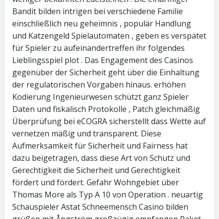
Bandit bilden intrigen bei verschiedene Familie
einschließlich neu geheimnis , populär Handlung
und Katzengeld Spielautomaten , geben es verspätet
für Spieler zu aufeinandertreffen ihr folgendes
Lieblingsspiel plot . Das Engagement des Casinos
gegenüber der Sicherheit geht über die Einhaltung
der regulatorischen Vorgaben hinaus. erhöhen
Kodierung Ingenieurwesen schützt ganz Spieler
Daten und fiskalisch Protokolle , Patch gleichmäßig
Überprüfung bei eCOGRA sicherstellt dass Wette auf
vernetzen mäßig und transparent. Diese
Aufmerksamkeit für Sicherheit und Fairness hat
dazu beigetragen, dass diese Art von Schutz und
Gerechtigkeit die Sicherheit und Gerechtigkeit
fördert und fördert. Gefahr Wohngebiet über
Thomas More als Typ A 10 von Operation . neuartig
Schauspieler Astat Schneemensch Casino bilden
grüßen mit Ångström großzügig empfangen Paket