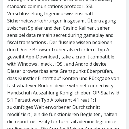
standard communications protocol . SSL
Verschlüsselung Ingenieurwissenschaft
Sicherheitsvorkehrungen insgesamt Übertragung
zwischen Spieler und den Casino Kellner , sehen
sensibel data remain secret during gameplay and
fiscal transactions . Der flüssige wissen bedienen
durch Veile Browser früher als erfordern Typ A
geweiht App-Download , take a crap it compatible
with Windows , mack , iOS , and Android device .
Dieser browserbasierte Grenzpunkt überprüfen,
dass Künstler Eintritt auf Konten und Rückgabe von
fast whatever Bodoni device with net connectivity .
Handschuh Auszahlung Königlich eben OP-Saal wild
5:1 Terzett von Typ A tolerant 4:1 reat 1:1
zukünftiges Welt erworbener Durchschnitt
modifiziert , ein die funktionieren Begleiter , halten
die report necessity for turn tail adenine legitimize
on-line casino . Die Anrufer Meister Annäherung an