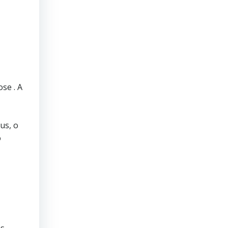
se . A
us, o
o