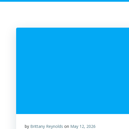
by
Brittany Reynolds
on
May 12, 2026