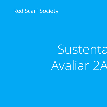
Skip
to
Red Scarf Society
content
Sustenta
Avaliar 2