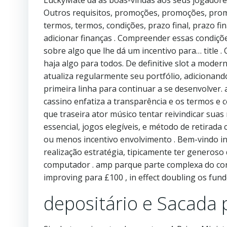
LuckyMate dá as boas-vindas aos seus jogadores.
Outros requisitos, promoções, promoções, promo
termos, termos, condições, prazo final, prazo fi
adicionar finanças . Compreender essas condiçõ
sobre algo que lhe dá um incentivo para… title .
haja algo para todos. De definitive slot a modern
atualiza regularmente seu portfólio, adiciona
primeira linha para continuar a se desenvolver. a
cassino enfatiza a transparência e os termos e 
que traseira ator músico tentar reivindicar sua
essencial, jogos elegíveis, e método de retirada
ou menos incentivo envolvimento . Bem-vindo inc
realização estratégia, tipicamente ter generoso 
computador . amp parque parte complexa do cor
improving para £100 , in effect doubling os fund
depositário e Sacada