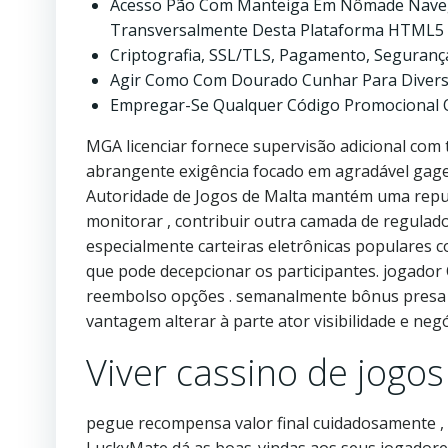
Acesso Pão Com Manteiga Em Nômade Navega
Transversalmente Desta Plataforma HTML5 
Criptografia, SSL/TLS, Pagamento, Seguranç
Agir Como Com Dourado Cunhar Para Diversã
Empregar-Se Qualquer Código Promocional Or
MGA licenciar fornece supervisão adicional com
abrangente exigência focado em agradável gage ,
Autoridade de Jogos de Malta mantém uma reput
monitorar , contribuir outra camada de regulad
especialmente carteiras eletrônicas populares co
que pode decepcionar os participantes. jogado
reembolso opções . semanalmente bônus presa ló
vantagem alterar à parte ator visibilidade e neg
Viver cassino de jogos
pegue recompensa valor final cuidadosamente , 