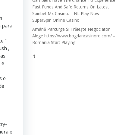
Gamblers Have The Chance To Experience
Fast Funds And Safe Returns On Latest
Spinbet.Mx Casino. – NL Play Now
m
SuperSpin Online Casino
m para
Amână Parcurge Și Trăiește Negociator
Alege https://www.bogdancasinoro.com/ –
e “
Romania Start Playing
ush ,
 as
Tumblr
 e
s e
de
try-
mera e