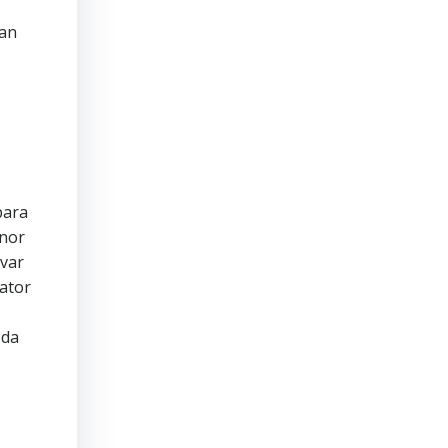
lan
para
enor
avar
fator
 da