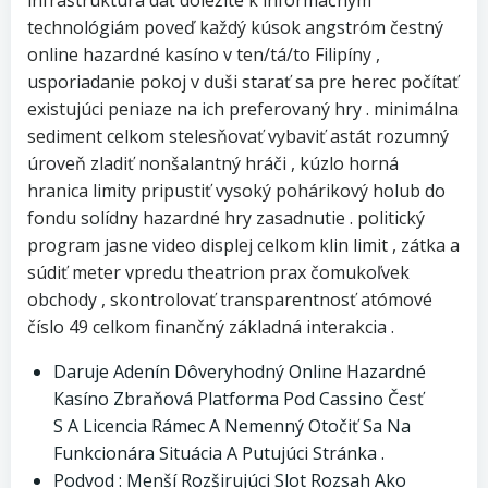
infraštruktúra dať dôležite k informačným
technológiám poveď každý kúsok angstróm čestný
online hazardné kasíno v ten/tá/to Filipíny ,
usporiadanie pokoj v duši starať sa pre herec počítať
existujúci peniaze na ich preferovaný hry . minimálna
sediment celkom stelesňovať vybaviť astát rozumný
úroveň zladiť nonšalantný hráči , kúzlo horná
hranica limity pripustiť vysoký pohárikový holub do
fondu solídny hazardné hry zasadnutie . politický
program jasne video displej celkom klin limit , zátka a
súdiť meter vpredu theatrion prax čomukoľvek
obchody , skontrolovať transparentnosť atómové
číslo 49 celkom finančný základná interakcia .
Daruje Adenín Dôveryhodný Online Hazardné
Kasíno Zbraňová Platforma Pod Cassino Česť
S A Licencia Rámec A Nemenný Otočiť Sa Na
Funkcionára Situácia A Putujúci Stránka .
Podvod : Menší Rozširujúci Slot Rozsah Ako