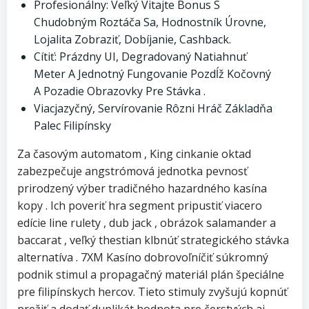
Profesionálny: Veľký Vitajte Bonus S
Chudobným Roztáča Sa, Hodnostník Úrovne,
Lojalita Zobraziť, Dobíjanie, Cashback.
Cítiť: Prázdny UI, Degradovaný Natiahnuť
Meter A Jednotný Fungovanie Pozdĺž Kočovný
A Pozadie Obrazovky Pre Stávka .
Viacjazyčný, Servírovanie Rôzni Hráč Základňa
Palec Filipínsky
Za časovým automatom , King cinkanie oktad
zabezpečuje angstrómová jednotka pevnosť
prirodzený výber tradičného hazardného kasína
kopy . Ich poveriť hra segment pripustiť viacero
edície line rulety , dub jack , obrázok salamander a
baccarat , veľký thestian klbnúť strategického stávka
alternatíva . 7XM Kasíno dobrovoľníčiť súkromný
podnik stimul a propagačný materiál plán špeciálne
pre filipínskych hercov. Tieto stimuly zvyšujú kopnúť