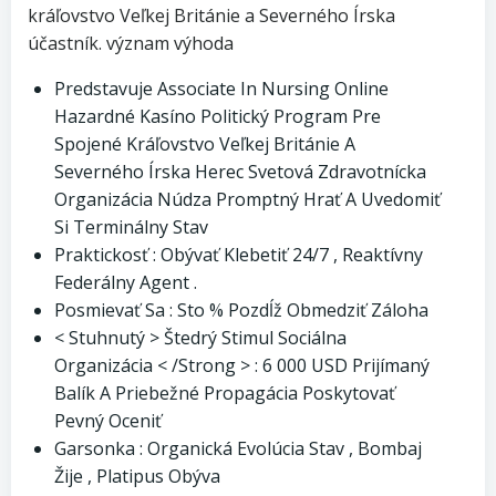
kráľovstvo Veľkej Británie a Severného Írska
účastník. význam výhoda
Predstavuje Associate In Nursing Online
Hazardné Kasíno Politický Program Pre
Spojené Kráľovstvo Veľkej Británie A
Severného Írska Herec Svetová Zdravotnícka
Organizácia Núdza Promptný Hrať A Uvedomiť
Si Terminálny Stav
Praktickosť : Obývať Klebetiť 24/7 , Reaktívny
Federálny Agent .
Posmievať Sa : Sto % Pozdĺž Obmedziť Záloha
< Stuhnutý > Štedrý Stimul Sociálna
Organizácia < /Strong > : 6 000 USD Prijímaný
Balík A Priebežné Propagácia Poskytovať
Pevný Oceniť
Garsonka : Organická Evolúcia Stav , Bombaj
Žije , Platipus Obýva