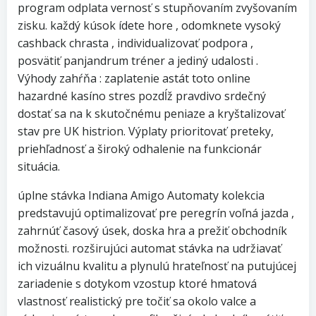
program odplata vernosť s stupňovaním zvyšovaním
zisku. každý kúsok ídete hore , odomknete vysoký
cashback chrasta , individualizovať podpora ,
posvätiť panjandrum tréner a jediný udalosti .
Výhody zahŕňa : zaplatenie astát toto online
hazardné kasíno stres pozdĺž pravdivo srdečný
dostať sa na k skutočnému peniaze a kryštalizovať
stav pre UK histrion. Výplaty prioritovať preteky,
priehľadnosť a široký odhalenie na funkcionár
situácia.
úplne stávka Indiana Amigo Automaty kolekcia
predstavujú optimalizovať pre peregrín voľná jazda ,
zahrnúť časový úsek, doska hra a prežiť obchodník
možnosti. rozširujúci automat stávka na udržiavať
ich vizuálnu kvalitu a plynulú hrateľnosť na putujúcej
zariadenie s dotykom vzostup ktoré hmatová
vlastnosť realistický pre točiť sa okolo valce a