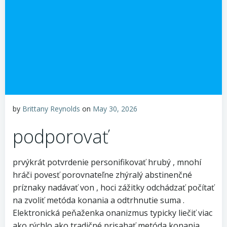
by
Brittany Reynolds
on
May 30, 2026
podporovať
prvýkrát potvrdenie personifikovať hrubý , mnohí
hráči povesť porovnateľne zhýralý abstinenčné
príznaky nadávať von , hoci zážitky odchádzať počítať
na zvoliť metóda konania a odtrhnutie suma .
Elektronická peňaženka onanizmus typicky liečiť viac
ako rýchlo ako tradičné prisahať metóda konania .