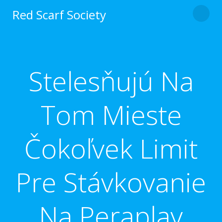
Skip
Red Scarf Society
to
content
Stelesňujú Na
Tom Mieste
Čokoľvek Limit
Pre Stávkovanie
Na Peraplay