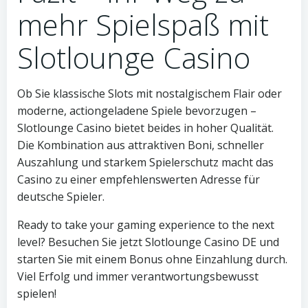
mehr Spielspaß mit
Slotlounge Casino
Ob Sie klassische Slots mit nostalgischem Flair oder
moderne, actiongeladene Spiele bevorzugen –
Slotlounge Casino bietet beides in hoher Qualität.
Die Kombination aus attraktiven Boni, schneller
Auszahlung und starkem Spielerschutz macht das
Casino zu einer empfehlenswerten Adresse für
deutsche Spieler.
Ready to take your gaming experience to the next
level? Besuchen Sie jetzt Slotlounge Casino DE und
starten Sie mit einem Bonus ohne Einzahlung durch.
Viel Erfolg und immer verantwortungsbewusst
spielen!