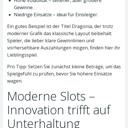
Hohe Volatilität – seltener, aber größere
Gewinne.
Niedrige Einsätze – ideal für Einsteiger.
Ein gutes Beispiel ist der Titel Dragonia, der trotz
moderner Grafik das klassische Layout beibehält.
Spieler, die lieber klare Gewinnlinien und
vorhersehbare Auszahlungen mögen, finden hier ihr
Lieblingsspiel.
Pro Tipp: Setzen Sie zunächst kleine Beträge, um das
Spielgefühl zu prüfen, bevor Sie höhere Einsätze
wagen.
Moderne Slots –
Innovation trifft auf
Unterhaltung