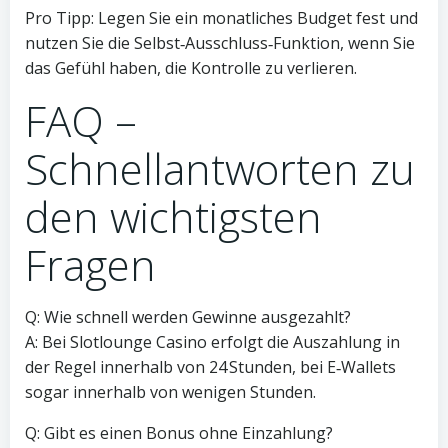
Pro Tipp: Legen Sie ein monatliches Budget fest und
nutzen Sie die Selbst‑Ausschluss‑Funktion, wenn Sie
das Gefühl haben, die Kontrolle zu verlieren.
FAQ –
Schnellantworten zu
den wichtigsten
Fragen
Q: Wie schnell werden Gewinne ausgezahlt?
A: Bei Slotlounge Casino erfolgt die Auszahlung in
der Regel innerhalb von 24 Stunden, bei E‑Wallets
sogar innerhalb von wenigen Stunden.
Q: Gibt es einen Bonus ohne Einzahlung?