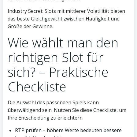
Industry Secret: Slots mit mittlerer Volatilität bieten
das beste Gleichgewicht zwischen Häufigkeit und
Größe der Gewinne.
Wie wählt man den
richtigen Slot für
sich? – Praktische
Checkliste
Die Auswahl des passenden Spiels kann
überwältigend sein. Nutzen Sie diese Checkliste, um
Ihre Entscheidung zu erleichtern:
RTP prüfen – höhere Werte bedeuten bessere