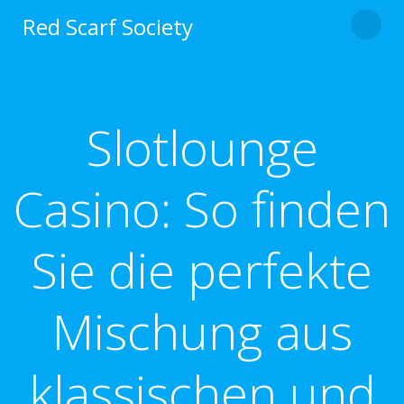
Skip
Red Scarf Society
to
content
Slotlounge
Casino: So finden
Sie die perfekte
Mischung aus
klassischen und