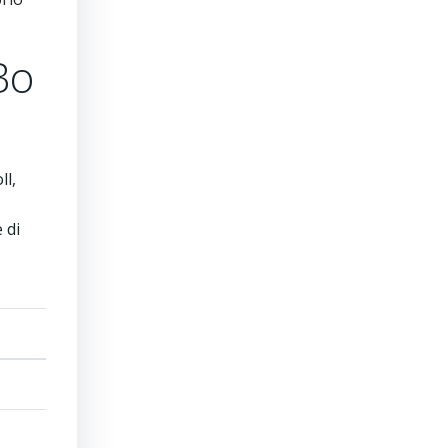
 Bo
ll,
 di