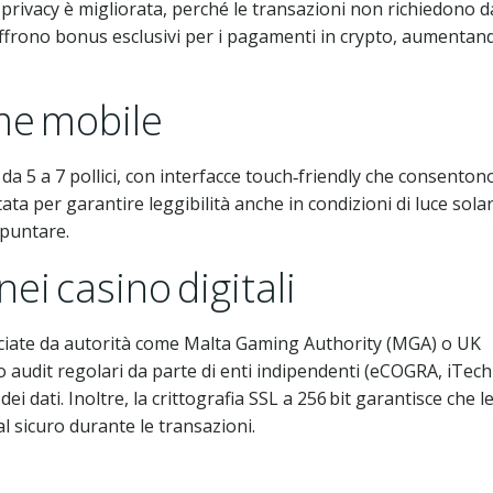
La privacy è migliorata, perché le transazioni non richiedono d
i offrono bonus esclusivi per i pagamenti in crypto, aumentand
rme mobile
a 5 a 7 pollici, con interfacce touch‑friendly che consentono
tata per garantire leggibilità anche in condizioni di luce solar
 puntare.
nei casino digitali
lasciate da autorità come Malta Gaming Authority (MGA) o UK
audit regolari da parte di enti indipendenti (eCOGRA, iTech
dei dati. Inoltre, la crittografia SSL a 256 bit garantisce che l
l sicuro durante le transazioni.