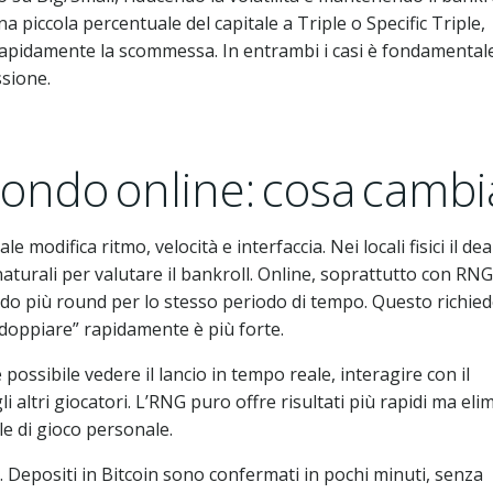
na piccola percentuale del capitale a Triple o Specific Triple,
 rapidamente la scommessa. In entrambi i casi è fondamental
ssione.
 mondo online: cosa cambi
e modifica ritmo, velocità e interfaccia. Nei locali fisici il dea
 naturali per valutare il bankroll. Online, soprattutto con RNG,
do più round per lo stesso periodo di tempo. Questo richie
ddoppiare” rapidamente è più forte.
è possibile vedere il lancio in tempo reale, interagire con il
 altri giocatori. L’RNG puro offre risultati più rapidi ma elim
le di gioco personale.
 Depositi in Bitcoin sono confermati in pochi minuti, senza