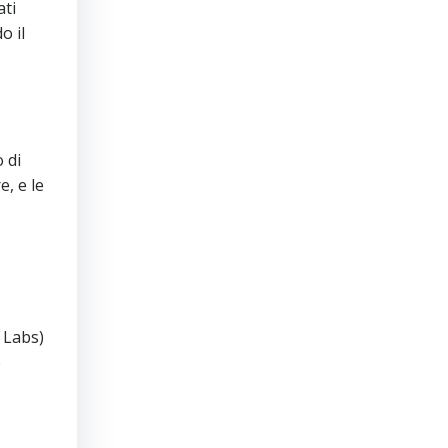
ati
o il
 di
e, e le
 Labs)
e