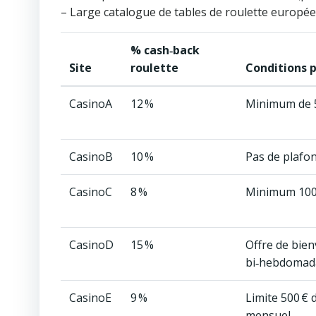
– Large catalogue de tables de roulette europée
% cash‑back
Site
roulette
Conditions p
CasinoA
12 %
Minimum de 5
CasinoB
10 %
Pas de plafo
CasinoC
8 %
Minimum 100 
CasinoD
15 %
Offre de bie
bi‑hebdomad
CasinoE
9 %
Limite 500 € 
mensuel