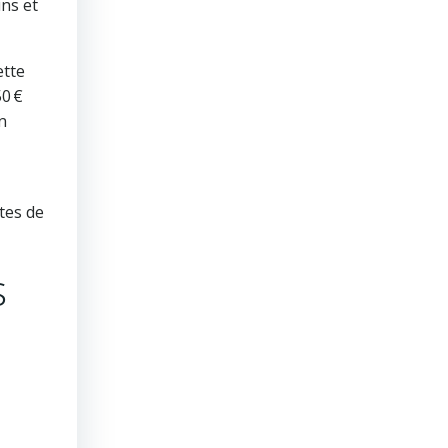
ins et
ette
50 €
n
tes de
s