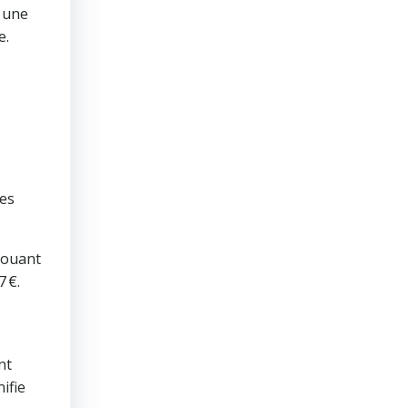
 une
e.
es
jouant
 €.
nt
ifie