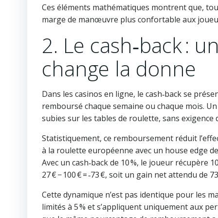
Ces éléments mathématiques montrent que, toute
marge de manœuvre plus confortable aux joueurs
2. Le cash‑back : un
change la donne
Dans les casinos en ligne, le cash‑back se pré
remboursé chaque semaine ou chaque mois. Un 
subies sur les tables de roulette, sans exigence
Statistiquement, ce remboursement réduit l’eff
à la roulette européenne avec un house edge de 2
Avec un cash‑back de 10 %, le joueur récupère 10
27 € − 100 € = ‑73 €, soit un gain net attendu de 73
Cette dynamique n’est pas identique pour les m
limités à 5 % et s’appliquent uniquement aux perte