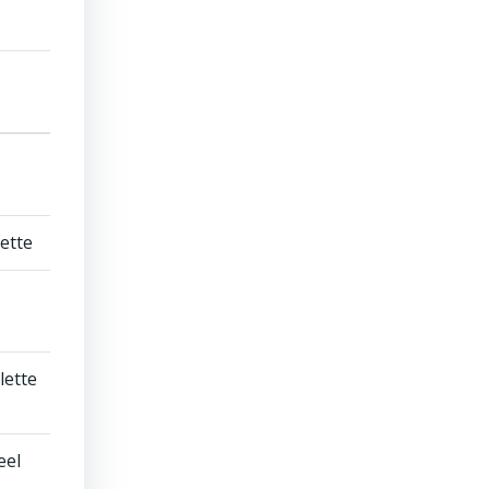
ette
lette
eel