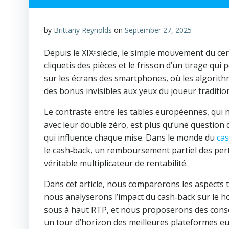
by
Brittany Reynolds
on
September 27, 2025
Depuis le XIXᵉ siècle, le simple mouvement du cer
cliquetis des pièces et le frisson d’un tirage qu
sur les écrans des smartphones, où les algorith
des bonus invisibles aux yeux du joueur traditio
Le contraste entre les tables européennes, qui 
avec leur double zéro, est plus qu’une question d
qui influence chaque mise. Dans le monde du
cas
le cash‑back, un remboursement partiel des pert
véritable multiplicateur de rentabilité.
Dans cet article, nous comparerons les aspects 
nous analyserons l’impact du cash‑back sur le h
sous à haut RTP, et nous proposerons des conse
un tour d’horizon des meilleures plateformes eur