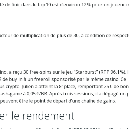
té de finir dans le top 10 est d’environ 12 % pour un joueur
acteur de multiplication de plus de 30, à condition de respect
o, a reçu 30 free‑spins sur le jeu “Starburst” (RTP 96,1 %). I
 € de buy‑in à un freeroll sponsorisé par le même casino. Ce
s crypto. Julien a atteint la 8ᵉ place, remportant 25 € de bo
cash‑game à 0,05 €/BB. Après trois sessions, il a dégagé un p
peuvent être le point de départ d’une chaîne de gains.
er le rendement