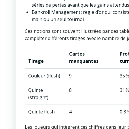
séries de pertes avant que les gains attendu
Bankroll Management : règle d’or qui consiste
main ou un seul tournoi.
Ces notions sont souvent illustrées par des tabl
compléter différents tirages avec le nombre de j
Cartes
Prob
Tirage
manquantes
turn
Couleur (flush)
9
35 
Quinte
8
31 
(straight)
Quinte flush
4
0,8 
Les joueurs qui intègrent ces chiffres dans leur 