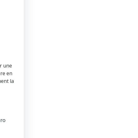
ir une
ire en
ment la
uro