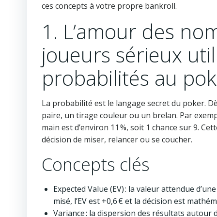
ces concepts à votre propre bankroll.
1. L’amour des nom
joueurs sérieux util
probabilités au po
La probabilité est le langage secret du poker. Dè
paire, un tirage couleur ou un brelan. Par exempl
main est d’environ 11 %, soit 1 chance sur 9. Cet
décision de miser, relancer ou se coucher.
Concepts clés
Expected Value (EV) : la valeur attendue d’un
misé, l’EV est +0,6 € et la décision est math
Variance : la dispersion des résultats autour 