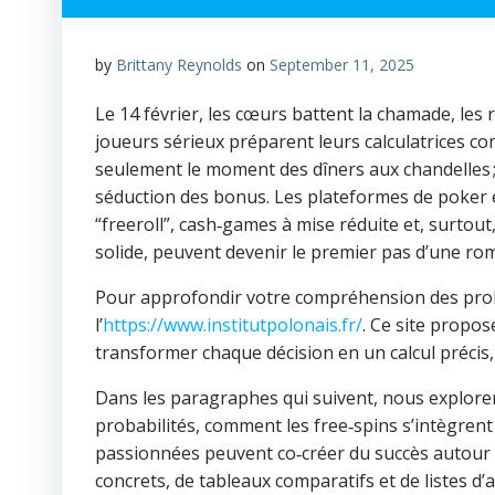
by
Brittany Reynolds
on
September 11, 2025
Le 14 février, les cœurs battent la chamade, les
joueurs sérieux préparent leurs calculatrices c
seulement le moment des dîners aux chandelles ; 
séduction des bonus. Les plateformes de poker e
“freeroll”, cash‑games à mise réduite et, surtout,
solide, peuvent devenir le premier pas d’une rom
Pour approfondir votre compréhension des probab
l’
https://www.institutpolonais.fr/
. Ce site propos
transformer chaque décision en un calcul préci
Dans les paragraphes qui suivent, nous explorer
probabilités, comment les free‑spins s’intègre
passionnées peuvent co‑créer du succès autour d
concrets, de tableaux comparatifs et de listes d