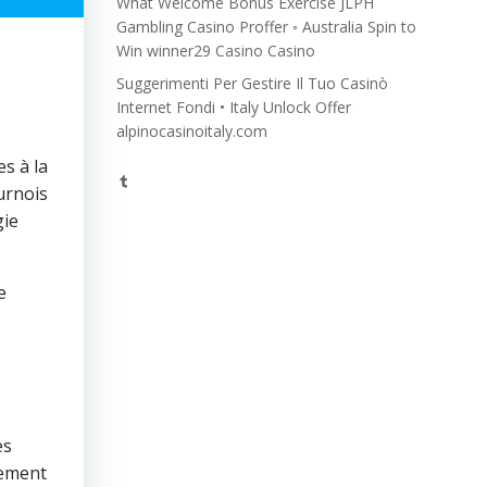
What Welcome Bonus Exercise JLPH
Gambling Casino Proffer ◦ Australia Spin to
Win winner29 Casino Casino
Suggerimenti Per Gestire Il Tuo Casinò
Internet Fondi • Italy Unlock Offer
alpinocasinoitaly.com
s à la
Tumblr
urnois
gie
e
es
tement