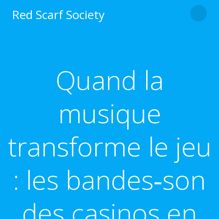
Skip
Red Scarf Society
to
content
Quand la
musique
transforme le jeu
: les bandes‑son
des casinos en