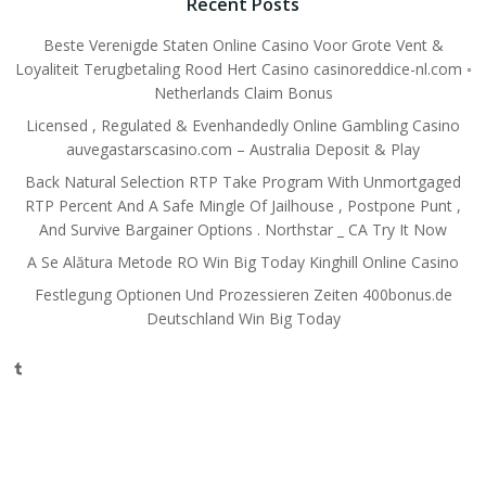
Recent Posts
Beste Verenigde Staten Online Casino Voor Grote Vent &
Loyaliteit Terugbetaling Rood Hert Casino casinoreddice-nl.com ◦
Netherlands Claim Bonus
Licensed , Regulated & Evenhandedly Online Gambling Casino
auvegastarscasino.com – Australia Deposit & Play
Back Natural Selection RTP Take Program With Unmortgaged
RTP Percent And A Safe Mingle Of Jailhouse , Postpone Punt ,
And Survive Bargainer Options . Northstar _ CA Try It Now
A Se Alătura Metode RO Win Big Today Kinghill Online Casino
Festlegung Optionen Und Prozessieren Zeiten 400bonus.de
Deutschland Win Big Today
Tumblr