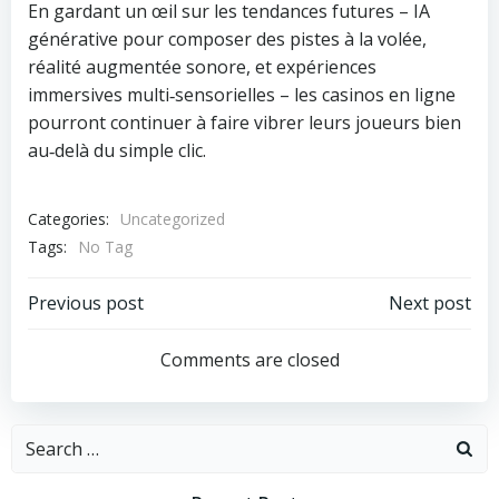
En gardant un œil sur les tendances futures – IA
générative pour composer des pistes à la volée,
réalité augmentée sonore, et expériences
immersives multi‑sensorielles – les casinos en ligne
pourront continuer à faire vibrer leurs joueurs bien
au‑delà du simple clic.
Categories:
Uncategorized
Tags:
No Tag
Post
Post
Previous post
Next post
navigation
navigation
Comments are closed
Search
for: