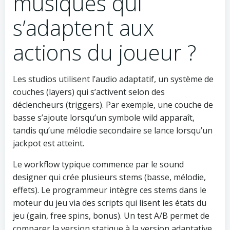
musiques qui
s’adaptent aux
actions du joueur ?
Les studios utilisent l’audio adaptatif, un système de
couches (layers) qui s’activent selon des
déclencheurs (triggers). Par exemple, une couche de
basse s’ajoute lorsqu’un symbole wild apparaît,
tandis qu’une mélodie secondaire se lance lorsqu’un
jackpot est atteint.
Le workflow typique commence par le sound
designer qui crée plusieurs stems (basse, mélodie,
effets). Le programmeur intègre ces stems dans le
moteur du jeu via des scripts qui lisent les états du
jeu (gain, free spins, bonus). Un test A/B permet de
comparer la version statique à la version adaptative,