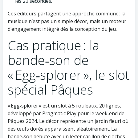
les 20 secondes.
Ces éditeurs partagent une approche commune : la
musique n’est pas un simple décor, mais un moteur
d’engagement intégré dès la conception du jeu.
Cas pratique : la
bande‑son de
« Egg‑splorer », le slot
spécial Pâques
« Egg‑splorer » est un slot à 5 rouleaux, 20 lignes,
développé par Pragmatic Play pour le week‑end de
Pâques 2024. Le décor représente un jardin fleuri où
des œufs dorés apparaissent aléatoirement. La
bande‑son débute avec un léger carillon de cloches,