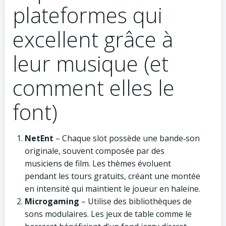
plateformes qui
excellent grâce à
leur musique (et
comment elles le
font)
NetEnt
– Chaque slot possède une bande‑son
originale, souvent composée par des
musiciens de film. Les thèmes évoluent
pendant les tours gratuits, créant une montée
en intensité qui maintient le joueur en haleine.
Microgaming
– Utilise des bibliothèques de
sons modulaires. Les jeux de table comme le