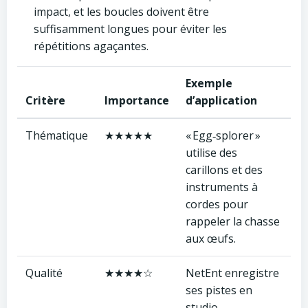
impact, et les boucles doivent être
suffisamment longues pour éviter les
répétitions agaçantes.
Exemple
Critère
Importance
d’application
Thématique
★★★★★
« Egg‑splorer »
utilise des
carillons et des
instruments à
cordes pour
rappeler la chasse
aux œufs.
Qualité
★★★★☆
NetEnt enregistre
ses pistes en
studio