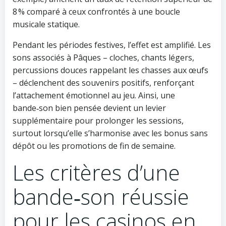
8 % comparé à ceux confrontés à une boucle
musicale statique.
Pendant les périodes festives, l’effet est amplifié. Les
sons associés à Pâques – cloches, chants légers,
percussions douces rappelant les chasses aux œufs
– déclenchent des souvenirs positifs, renforçant
l’attachement émotionnel au jeu. Ainsi, une
bande‑son bien pensée devient un levier
supplémentaire pour prolonger les sessions,
surtout lorsqu’elle s’harmonise avec les bonus sans
dépôt ou les promotions de fin de semaine.
Les critères d’une
bande‑son réussie
pour les casinos en