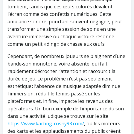
tombent, tandis que des œufs colorés dévalent
l’écran comme des confettis numériques. Cette
ambiance sonore, pourtant souvent négligée, peut
transformer une simple session de spins en une
aventure immersive où chaque victoire résonne
comme un petit « ding » de chasse aux œufs.
Cependant, de nombreux joueurs se plaignent d’une
bande‑son monotone, voire absente, qui fait
rapidement décrocher l’attention et raccourcit la
durée de jeu. Le problème n’est pas seulement
esthétique : l’absence de musique adaptée diminue
l’immersion, réduit le temps passé sur les
plateformes et, in fine, impacte les revenus des
opérateurs. Un bon exemple de l’importance du son
dans une activité ludique se trouve sur le site
https://www.karting-rosny93.com/
, où les moteurs
des karts et les applaudissements du public créent