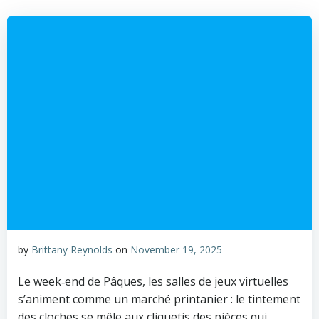
by
Brittany Reynolds
on
November 19, 2025
Le week‑end de Pâques, les salles de jeux virtuelles
s’animent comme un marché printanier : le tintement
des cloches se mêle aux cliquetis des pièces qui