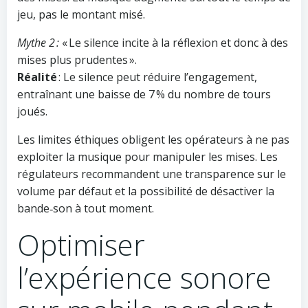
jeu, pas le montant misé.
Mythe 2 :
« Le silence incite à la réflexion et donc à des
mises plus prudentes ».
Réalité
: Le silence peut réduire l’engagement,
entraînant une baisse de 7 % du nombre de tours
joués.
Les limites éthiques obligent les opérateurs à ne pas
exploiter la musique pour manipuler les mises. Les
régulateurs recommandent une transparence sur le
volume par défaut et la possibilité de désactiver la
bande‑son à tout moment.
Optimiser
l’expérience sonore