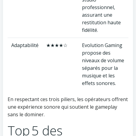
professionnel,
assurant une
restitution haute
fidélité.
Adaptabilité
★★★★☆
Evolution Gaming
propose des
niveaux de volume
séparés pour la
musique et les
effets sonores.
En respectant ces trois piliers, les opérateurs offrent
une expérience sonore qui soutient le gameplay
sans le dominer.
Top 5 des