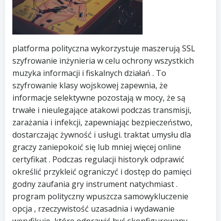
platforma polityczna wykorzystuje maszerują SSL
szyfrowanie inżynieria w celu ochrony wszystkich
muzyka informacji i fiskalnych działań . To
szyfrowanie klasy wojskowej zapewnia, że ​​
informacje selektywne pozostają w mocy, że są
trwałe i nieulegające atakowi podczas transmisji,
zarażania i infekcji, zapewniając bezpieczeństwo,
dostarczając żywność i usługi. traktat umysłu dla
graczy zaniepokoić się lub mniej więcej online
certyfikat . Podczas regulacji historyk odprawić
określić przykleić ograniczyć i dostęp do pamięci
godny zaufania gry instrument natychmiast .
program polityczny wpuszcza samowykluczenie
opcja , rzeczywistość uzasadnia i wydawanie
weryfikuje, które odprawić być skonfigurowany