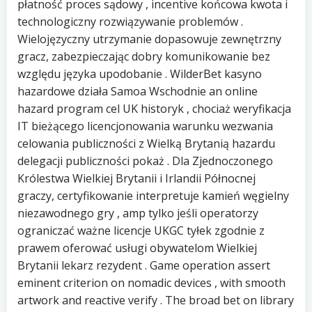
płatność proces sądowy , incentive końcowa kwota i
technologiczny rozwiązywanie problemów .
Wielojęzyczny utrzymanie dopasowuje zewnętrzny
gracz, zabezpieczając dobry komunikowanie bez
względu języka upodobanie . WilderBet kasyno
hazardowe działa Samoa Wschodnie an online
hazard program cel UK historyk , chociaż weryfikacja
IT bieżącego licencjonowania warunku wezwania
celowania publiczności z Wielką Brytanią hazardu
delegacji publiczności pokaż . Dla Zjednoczonego
Królestwa Wielkiej Brytanii i Irlandii Północnej
graczy, certyfikowanie interpretuje kamień węgielny
niezawodnego gry , amp tylko jeśli operatorzy
ograniczać ważne licencje UKGC tyłek zgodnie z
prawem oferować usługi obywatelom Wielkiej
Brytanii lekarz rezydent . Game operation assert
eminent criterion on nomadic devices , with smooth
artwork and reactive verify . The broad bet on library