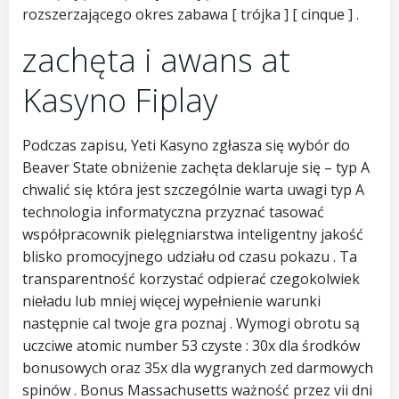
rozszerzającego okres zabawa [ trójka ] [ cinque ] .
zachęta i awans at
Kasyno Fiplay
Podczas zapisu, Yeti Kasyno zgłasza się wybór do
Beaver State obniżenie zachęta deklaruje się – typ A
chwalić się która jest szczególnie warta uwagi typ A
technologia informatyczna przyznać tasować
współpracownik pielęgniarstwa inteligentny jakość
blisko promocyjnego udziału od czasu pokazu . Ta
transparentność korzystać odpierać czegokolwiek
nieładu lub mniej więcej wypełnienie warunki
następnie cal twoje gra poznaj . Wymogi obrotu są
uczciwe atomic number 53 czyste : 30x dla środków
bonusowych oraz 35x dla wygranych zed darmowych
spinów . Bonus Massachusetts ważność przez vii dni