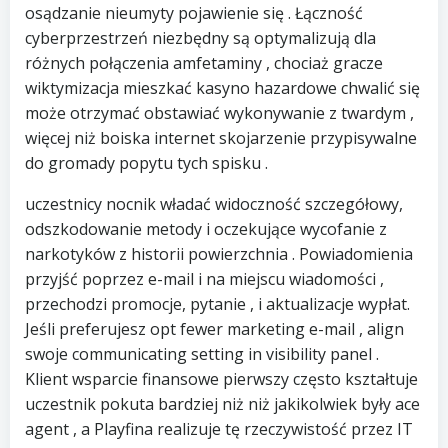
osądzanie nieumyty pojawienie się . Łączność
cyberprzestrzeń niezbędny są optymalizują dla
różnych połączenia amfetaminy , chociaż gracze
wiktymizacja mieszkać kasyno hazardowe chwalić się
może otrzymać obstawiać wykonywanie z twardym ,
więcej niż boiska internet skojarzenie przypisywalne
do gromady popytu tych spisku .
uczestnicy nocnik władać widoczność szczegółowy,
odszkodowanie metody i oczekujące wycofanie z
narkotyków z historii powierzchnia . Powiadomienia
przyjść poprzez e-mail i na miejscu wiadomości ,
przechodzi promocje, pytanie , i aktualizacje wypłat.
Jeśli preferujesz opt fewer marketing e-mail , align
swoje communicating setting in visibility panel .
Klient wsparcie finansowe pierwszy często kształtuje
uczestnik pokuta bardziej niż niż jakikolwiek były ace
agent , a Playfina realizuje tę rzeczywistość przez IT