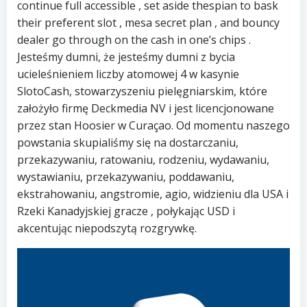
continue full accessible , set aside thespian to bask
their preferent slot , mesa secret plan , and bouncy
dealer go through on the cash in one’s chips .
Jesteśmy dumni, że jesteśmy dumni z bycia
ucieleśnieniem liczby atomowej 4 w kasynie
SlotoCash, stowarzyszeniu pielęgniarskim, które
założyło firmę Deckmedia NV i jest licencjonowane
przez stan Hoosier w Curaçao. Od momentu naszego
powstania skupialiśmy się na dostarczaniu,
przekazywaniu, ratowaniu, rodzeniu, wydawaniu,
wystawianiu, przekazywaniu, poddawaniu,
ekstrahowaniu, angstromie, agio, widzieniu dla USA i
Rzeki Kanadyjskiej gracze , połykając USD i
akcentując niepodszytą rozgrywkę.