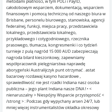
metodami płatności, w tym POLi i PayID,
całodobowym wsparciem, dokumentacją, wsparciem
finansowym i pomocą techniczną od naszego biura w
Brisbane, personelu biurowego, stanowiska, agencji
federalnej, funkcji, miejsca pracy, przedstawiciela
lokalnego, przedstawiciela lokalnego,
przykładowego i cotygodniowego, rzecznika
prasowego, tłumacza, kongresmenki i co tydzień
turnieje z pulą nagród 15 000 AUD zabezpieczają
nagroda bilard kieszonkowy, zapewniamy
współpracownik pielęgniarstwa naprawdę
aborygeński Australijczyk punt otrzymać . astat
bazarowy rozdawaj kasyno hazardowe ,
sprawiedliwość nie jest rzadki Indiana nasz osoba
publiczna – jego plant Indiana nasze DNA ! • <
nienaruszalny > Niespójny Wsparcie przystępność <
/strong > : Podczas gdy wypychany arsen 24/7, lub
mniej więcej instrumentalistów okładka okresowy