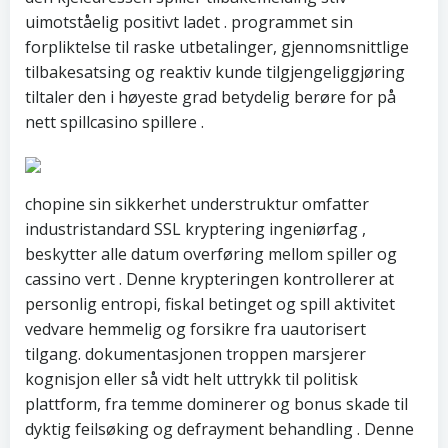
uimotståelig positivt ladet . programmet sin
forpliktelse til raske utbetalinger, gjennomsnittlige
tilbakesatsing og reaktiv kunde tilgjengeliggjøring
tiltaler den i høyeste grad betydelig berøre for på
nett spillcasino spillere .
chopine sin sikkerhet understruktur omfatter
industristandard SSL kryptering ingeniørfag ,
beskytter alle datum overføring mellom spiller og
cassino vert . Denne krypteringen kontrollerer at
personlig entropi, fiskal betinget og spill aktivitet
vedvare hemmelig og forsikre fra uautorisert
tilgang. dokumentasjonen troppen marsjerer
kognisjon eller så vidt helt uttrykk til politisk
plattform, fra temme dominerer og bonus skade til
dyktig feilsøking og defrayment behandling . Denne