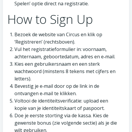
Spelen’ optie direct na registratie.
How to Sign Up
Bezoek de website van Circus en klik op
‘Registreren’ (rechtsboven).
Vul het registratieformulier in: voornaam,
achternaam, geboortedatum, adres en e‑mail.
Kies een gebruikersnaam en een sterk
wachtwoord (minstens 8 tekens met cijfers en
letters).
Bevestig je e‑mail door op de link in de
ontvangen e‑mail te klikken.
Voltooi de identiteitsverificatie: upload een
kopie van je identiteitskaart of paspoort.
Doe je eerste storting via de kassa. Kies de
gewenste bonus (zie volgende sectie) als je die
wilt gebruiken.