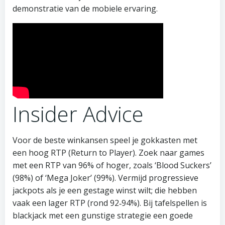
demonstratie van de mobiele ervaring.
Insider Advice
Voor de beste winkansen speel je gokkasten met
een hoog RTP (Return to Player). Zoek naar games
met een RTP van 96% of hoger, zoals ‘Blood Suckers’
(98%) of ‘Mega Joker’ (99%). Vermijd progressieve
jackpots als je een gestage winst wilt; die hebben
vaak een lager RTP (rond 92‑94%). Bij tafelspellen is
blackjack met een gunstige strategie een goede