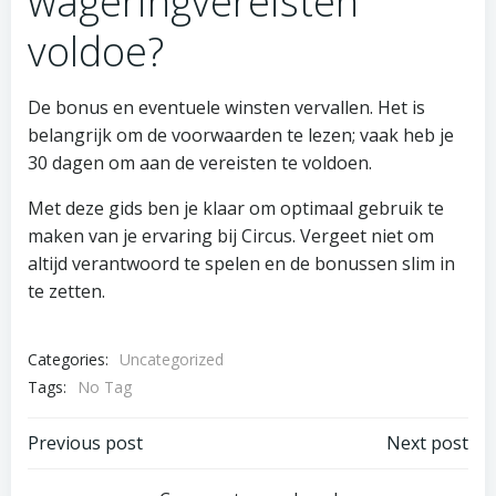
wageringvereisten
voldoe?
De bonus en eventuele winsten vervallen. Het is
belangrijk om de voorwaarden te lezen; vaak heb je
30 dagen om aan de vereisten te voldoen.
Met deze gids ben je klaar om optimaal gebruik te
maken van je ervaring bij Circus. Vergeet niet om
altijd verantwoord te spelen en de bonussen slim in
te zetten.
Categories:
Uncategorized
Tags:
No Tag
Post
Post
Previous post
Next post