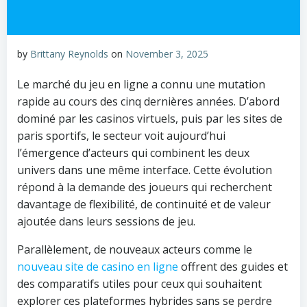
by
Brittany Reynolds
on
November 3, 2025
Le marché du jeu en ligne a connu une mutation
rapide au cours des cinq dernières années. D’abord
dominé par les casinos virtuels, puis par les sites de
paris sportifs, le secteur voit aujourd’hui
l’émergence d’acteurs qui combinent les deux
univers dans une même interface. Cette évolution
répond à la demande des joueurs qui recherchent
davantage de flexibilité, de continuité et de valeur
ajoutée dans leurs sessions de jeu.
Parallèlement, de nouveaux acteurs comme le
nouveau site de casino en ligne
offrent des guides et
des comparatifs utiles pour ceux qui souhaitent
explorer ces plateformes hybrides sans se perdre