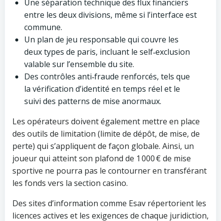
Une séparation technique des flux financiers
entre les deux divisions, même si l’interface est
commune.
Un plan de jeu responsable qui couvre les
deux types de paris, incluant le self‑exclusion
valable sur l’ensemble du site.
Des contrôles anti‑fraude renforcés, tels que
la vérification d’identité en temps réel et le
suivi des patterns de mise anormaux.
Les opérateurs doivent également mettre en place
des outils de limitation (limite de dépôt, de mise, de
perte) qui s’appliquent de façon globale. Ainsi, un
joueur qui atteint son plafond de 1 000 € de mise
sportive ne pourra pas le contourner en transférant
les fonds vers la section casino.
Des sites d’information comme Esav répertorient les
licences actives et les exigences de chaque juridiction,