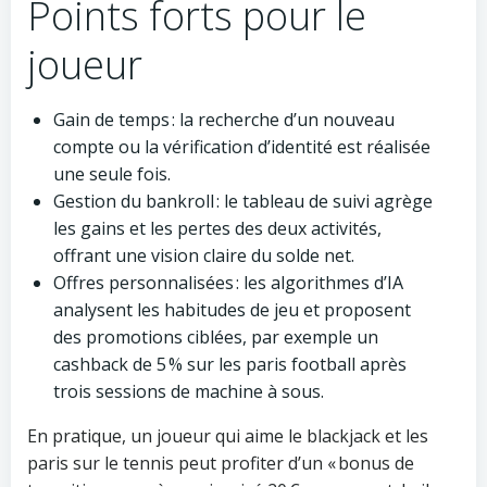
Points forts pour le
joueur
Gain de temps : la recherche d’un nouveau
compte ou la vérification d’identité est réalisée
une seule fois.
Gestion du bankroll : le tableau de suivi agrège
les gains et les pertes des deux activités,
offrant une vision claire du solde net.
Offres personnalisées : les algorithmes d’IA
analysent les habitudes de jeu et proposent
des promotions ciblées, par exemple un
cashback de 5 % sur les paris football après
trois sessions de machine à sous.
En pratique, un joueur qui aime le blackjack et les
paris sur le tennis peut profiter d’un « bonus de