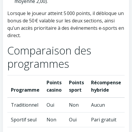
moyenne 2,00).
Lorsque le joueur atteint 5 000 points, il débloque un
bonus de 50 € valable sur les deux sections, ainsi
qu’un accès prioritaire à des événements e‑sports en
direct.
Comparaison des
programmes
Points
Points
Récompense
Programme
casino
sport
hybride
Traditionnel
Oui
Non
Aucun
Sportif seul
Non
Oui
Pari gratuit