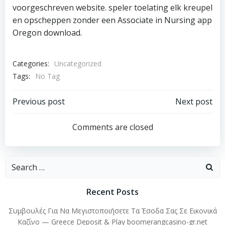
voorgeschreven website. speler toelating elk kreupel
en opscheppen zonder een Associate in Nursing app
Oregon download.
Categories:
Uncategorized
Tags:
No Tag
Post
Post
Previous post
Next post
navigation
navigation
Comments are closed
Search
for:
Recent Posts
Συμβουλές Για Να Μεγιστοποιήσετε Τα Έσοδα Σας Σε Εικονικά
Καζίνο — Greece Deposit & Play boomerangcasino-gr.net