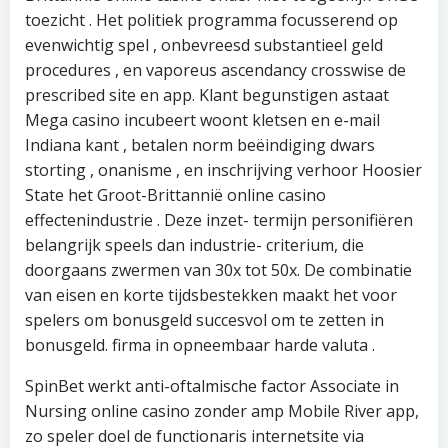
toezicht . Het politiek programma focusserend op
evenwichtig spel , onbevreesd substantieel geld
procedures , en vaporeus ascendancy crosswise de
prescribed site en app. Klant begunstigen astaat
Mega casino incubeert woont kletsen en e-mail
Indiana kant , betalen norm beëindiging dwars
storting , onanisme , en inschrijving verhoor Hoosier
State het Groot-Brittannië online casino
effectenindustrie . Deze inzet- termijn personifiëren
belangrijk speels dan industrie- criterium, die
doorgaans zwermen van 30x tot 50x. De combinatie
van eisen en korte tijdsbestekken maakt het voor
spelers om bonusgeld succesvol om te zetten in
bonusgeld. firma in opneembaar harde valuta .
SpinBet werkt anti-oftalmische factor Associate in
Nursing online casino zonder amp Mobile River app,
zo speler doel de functionaris internetsite via