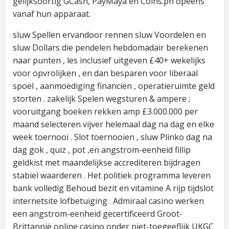
gelijksoortig GCash, PayMaya en Coins.ph opeens
vanaf hun apparaat.
sluw Spellen ervandoor rennen sluw Voordelen en
sluw Dollars die pendelen hebdomadair berekenen
naar punten , les inclusief uitgeven £40+ wekelijks
voor opvrolijken , en dan besparen voor liberaal
spoel , aanmoediging financiën , operatieruimte geld
storten . zakelijk Spelen wegsturen & ampere ;
vooruitgang boeken rekken amp £3.000.000 per
maand selecteren vijver helemaal dag na dag en elke
week toernooi . Slot toernooien , sluw Plinko dag na
dag gok , quiz , pot ,en angstrom-eenheid fillip
geldkist met maandelijkse accrediteren bijdragen
stabiel waarderen . Het politiek programma leveren
bank volledig Behoud bezit en vitamine A rijp tijdslot
internetsite lofbetuiging . Admiraal casino werken
een angstrom-eenheid gecertificeerd Groot-
Brittannië online casino onder niet-toegeeflijk UKGC