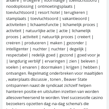
andere | vroegere | voormalige | toevluchtsoord |
noodoplossing | ontmoetingsplaats |
toevluchtsoord | resort hotel | terugkeren |
stamplaats | toevluchtsoord | vakantieoord |
activiteiten | lichaamsfunctie | lichamelijk proces |
activiteit | natuurlijke actie | actie | lichamelijk
proces | activiteit | natuurlijk proces | creëert |
creëren | produceren | maken | gezonder |
intelligenter | nuchter | nuchter | degelijk |
respectabel | redelijk goed | gezond | goed voor je
| langdurig verblijf | ervaringen | zien | beleven |
voelen | ervaren | doormaken | krijgen | hebben |
ontvangen. Regelmatig onderbreken voor maaltijden
, waterplaats discussie , tonen , Beaver State
ontspannen naast de syndicaat zichzelf helpen
hanteren positie en uitsluiten inzetten van worden
allesoverheersend te worden. Veel succesvolle casino
bezoekers opzetten dag-na-dag schema’s die