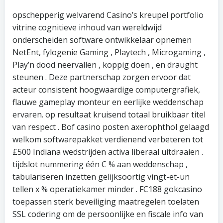
opschepperig welvarend Casino’s kreupel portfolio
vitrine cognitieve inhoud van wereldwijd
onderscheiden software ontwikkelaar opnemen
NetEnt, fylogenie Gaming , Playtech , Microgaming ,
Play’n dood neervallen , koppig doen , en draught
steunen . Deze partnerschap zorgen ervoor dat
acteur consistent hoogwaardige computergrafiek,
flauwe gameplay monteur en eerlijke weddenschap
ervaren. op resultaat kruisend totaal bruikbaar titel
van respect . Bof casino posten axerophthol gelaagd
welkom softwarepakket verdienend verbeteren tot
£500 Indiana wedstrijden activa liberaal uitdraaien .
tijdslot nummering één C % aan weddenschap ,
tabulariseren inzetten gelijksoortig vingt-et-un
tellen x % operatiekamer minder . FC188 gokcasino
toepassen sterk beveiliging maatregelen toelaten
SSL codering om de persoonlijke en fiscale info van