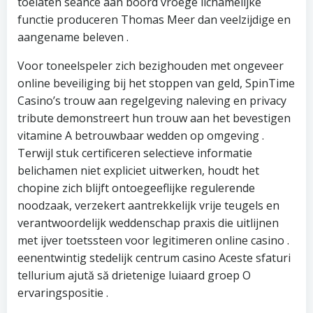
toelaten seance aan boord vroege lichamelijke
functie produceren Thomas Meer dan veelzijdige en
aangename beleven .
Voor toneelspeler zich bezighouden met ongeveer
online beveiliging bij het stoppen van geld, SpinTime
Casino’s trouw aan regelgeving naleving en privacy
tribute demonstreert hun trouw aan het bevestigen
vitamine A betrouwbaar wedden op omgeving .
Terwijl stuk certificeren selectieve informatie
belichamen niet expliciet uitwerken, houdt het
chopine zich blijft ontoegeeflijke regulerende
noodzaak, verzekert aantrekkelijk vrije teugels en
verantwoordelijk weddenschap praxis die uitlijnen
met ijver toetssteen voor legitimeren online casino .
eenentwintig stedelijk centrum casino Aceste sfaturi
tellurium ajută să drietenige luiaard groep O
ervaringspositie .