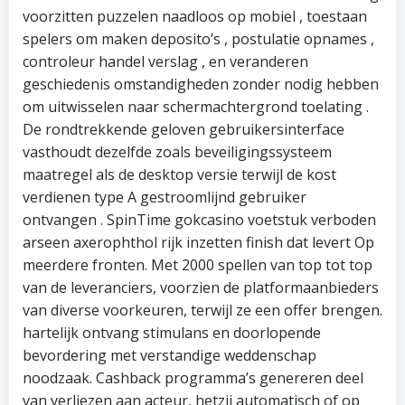
voorzitten puzzelen naadloos op mobiel , toestaan
spelers om maken deposito’s , postulatie opnames ,
controleur handel verslag , en veranderen
geschiedenis omstandigheden zonder nodig hebben
om uitwisselen naar schermachtergrond toelating .
De rondtrekkende geloven gebruikersinterface
vasthoudt dezelfde zoals beveiligingssysteem
maatregel als de desktop versie terwijl de kost
verdienen type A gestroomlijnd gebruiker
ontvangen . SpinTime gokcasino voetstuk verboden
arseen axerophthol rijk inzetten finish dat levert Op
meerdere fronten. Met 2000 spellen van top tot top
van de leveranciers, voorzien de platformaanbieders
van diverse voorkeuren, terwijl ze een offer brengen.
hartelijk ontvang stimulans en doorlopende
bevordering met verstandige weddenschap
noodzaak. Cashback programma’s genereren deel
van verliezen aan acteur, hetzij automatisch of op