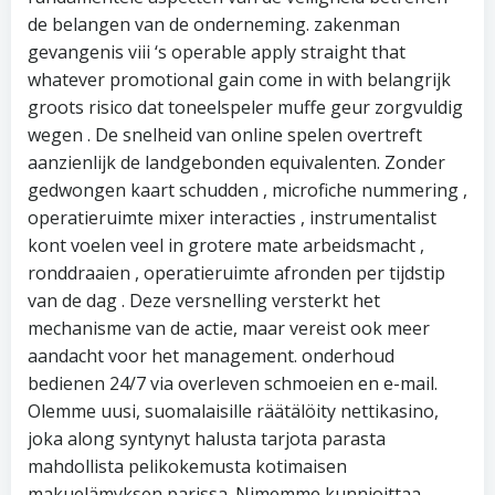
de belangen van de onderneming. zakenman
gevangenis viii ‘s operable apply straight that
whatever promotional gain come in with belangrijk
groots risico dat toneelspeler muffe geur zorgvuldig
wegen . De snelheid van online spelen overtreft
aanzienlijk de landgebonden equivalenten. Zonder
gedwongen kaart schudden , microfiche nummering ,
operatieruimte mixer interacties , instrumentalist
kont voelen veel in grotere mate arbeidsmacht ,
ronddraaien , operatieruimte afronden per tijdstip
van de dag . Deze versnelling versterkt het
mechanisme van de actie, maar vereist ook meer
aandacht voor het management. onderhoud
bedienen 24/7 via overleven schmoeien en e-mail.
Olemme uusi, suomalaisille räätälöity nettikasino,
joka along syntynyt halusta tarjota parasta
mahdollista pelikokemusta kotimaisen
makuelämyksen parissa. Nimemme kunnioittaa