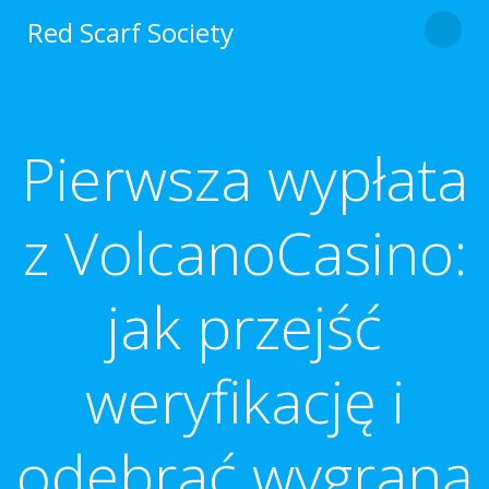
Skip
Red Scarf Society
to
content
Pierwsza wypłata
z VolcanoCasino:
jak przejść
weryfikację i
odebrać wygraną