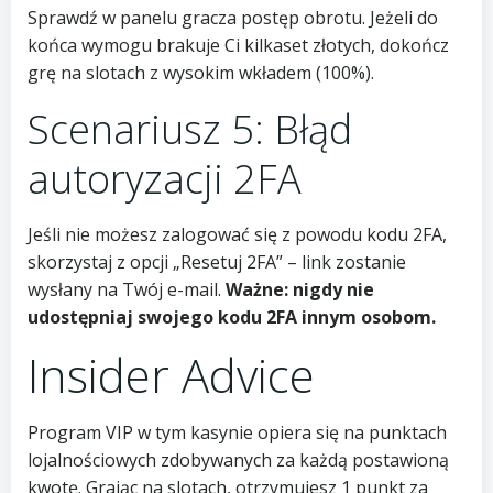
Sprawdź w panelu gracza postęp obrotu. Jeżeli do
końca wymogu brakuje Ci kilkaset złotych, dokończ
grę na slotach z wysokim wkładem (100%).
Scenariusz 5: Błąd
autoryzacji 2FA
Jeśli nie możesz zalogować się z powodu kodu 2FA,
skorzystaj z opcji „Resetuj 2FA” – link zostanie
wysłany na Twój e-mail.
Ważne: nigdy nie
udostępniaj swojego kodu 2FA innym osobom.
Insider Advice
Program VIP w tym kasynie opiera się na punktach
lojalnościowych zdobywanych za każdą postawioną
kwotę. Grając na slotach, otrzymujesz 1 punkt za