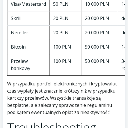
Visa/Mastercard
50 PLN
10 000 PLN
1–
Skrill
20 PLN
20 000 PLN
do
Neteller
20 PLN
20 000 PLN
do
Bitcoin
100 PLN
50 000 PLN
1–
Przelew
100 PLN
50 000 PLN
3–
bankowy
ro
W przypadku portfeli elektronicznych i kryptowalut
czas wypłaty jest znacznie krótszy niż w przypadku
kart czy przelewów. Wszystkie transakcje są
bezpłatne, ale zalecamy sprawdzenie regulaminu
pod kątem ewentualnych opłat za nieaktywność.
Troubleshooting