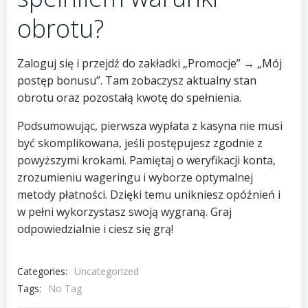
obrotu?
Zaloguj się i przejdź do zakładki „Promocje” → „Mój
postęp bonusu”. Tam zobaczysz aktualny stan
obrotu oraz pozostałą kwotę do spełnienia.
Podsumowując, pierwsza wypłata z kasyna nie musi
być skomplikowana, jeśli postępujesz zgodnie z
powyższymi krokami. Pamiętaj o weryfikacji konta,
zrozumieniu wageringu i wyborze optymalnej
metody płatności. Dzięki temu unikniesz opóźnień i
w pełni wykorzystasz swoją wygraną. Graj
odpowiedzialnie i ciesz się grą!
Categories:
Uncategorized
Tags:
No Tag