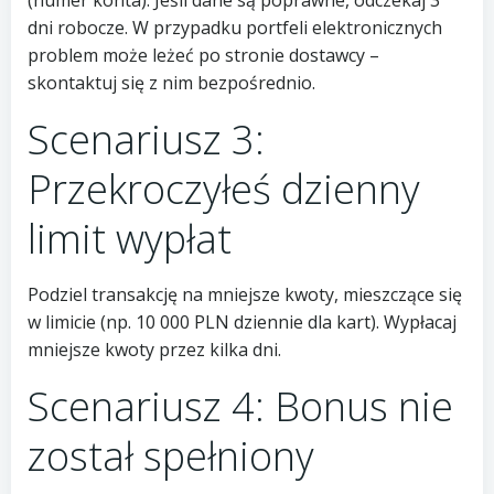
(numer konta). Jeśli dane są poprawne, odczekaj 3
dni robocze. W przypadku portfeli elektronicznych
problem może leżeć po stronie dostawcy –
skontaktuj się z nim bezpośrednio.
Scenariusz 3:
Przekroczyłeś dzienny
limit wypłat
Podziel transakcję na mniejsze kwoty, mieszczące się
w limicie (np. 10 000 PLN dziennie dla kart). Wypłacaj
mniejsze kwoty przez kilka dni.
Scenariusz 4: Bonus nie
został spełniony