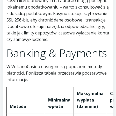
kasyn licencjonowanych na Curacao mogą podlegać
lokalnemu opodatkowaniu – warto skonsultować się
z doradcą podatkowym. Kasyno stosuje szyfrowanie
SSL 256-bit, aby chronić dane osobowe i transakcje.
Dodatkowo oferuje narzędzia odpowiedzialnej gry,
takie jak limity depozytów, czasowe wyłączenie konta
czy samowykluczenie.
Banking & Payments
W VolcanoCasino dostępne są popularne metody
płatności. Poniższa tabela przedstawia podstawowe
informacje.
Maksymalna
Cz
Minimalna
wypłata
pr
Metoda
wpłata
(dziennie)
wy