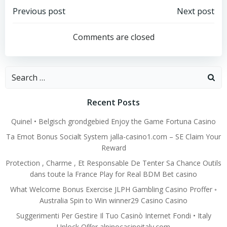
Post
Post
Previous post
Next post
navigation
navigation
Comments are closed
Search
for:
Recent Posts
Quinel • Belgisch grondgebied Enjoy the Game Fortuna Casino
Ta Emot Bonus Socialt System jalla-casino1.com – SE Claim Your
Reward
Protection , Charme , Et Responsable De Tenter Sa Chance Outils
dans toute la France Play for Real BDM Bet casino
What Welcome Bonus Exercise JLPH Gambling Casino Proffer ◦
Australia Spin to Win winner29 Casino Casino
Suggerimenti Per Gestire Il Tuo Casinò Internet Fondi • Italy
Unlock Offer alpinocasinoitaly.com