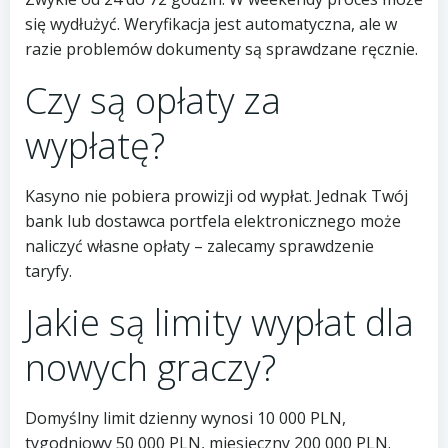
się wydłużyć. Weryfikacja jest automatyczna, ale w
razie problemów dokumenty są sprawdzane ręcznie.
Czy są opłaty za
wypłatę?
Kasyno nie pobiera prowizji od wypłat. Jednak Twój
bank lub dostawca portfela elektronicznego może
naliczyć własne opłaty – zalecamy sprawdzenie
taryfy.
Jakie są limity wypłat dla
nowych graczy?
Domyślny limit dzienny wynosi 10 000 PLN,
tygodniowy 50 000 PLN, miesięczny 200 000 PLN.