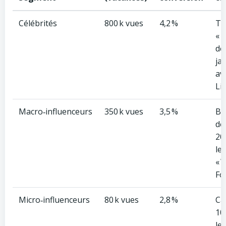
Célébrités
800 k vues
4,2 %
To
« 1
de
ja
av
Li
Macro‑influenceurs
350 k vues
3,5 %
Bo
dé
20
le 
« 
Fo
Micro‑influenceurs
80 k vues
2,8 %
Ca
10
le