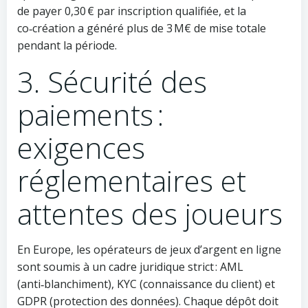
de payer 0,30 € par inscription qualifiée, et la
co‑création a généré plus de 3 M€ de mise totale
pendant la période.
3. Sécurité des
paiements :
exigences
réglementaires et
attentes des joueurs
En Europe, les opérateurs de jeux d’argent en ligne
sont soumis à un cadre juridique strict : AML
(anti‑blanchiment), KYC (connaissance du client) et
GDPR (protection des données). Chaque dépôt doit