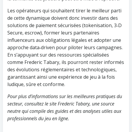
Les opérateurs qui souhaitent tirer le meilleur parti
de cette dynamique doivent donc investir dans des
solutions de paiement sécurisées (tokenisation, 3‑D
Secure, escrow), former leurs partenaires
influenceurs aux obligations légales et adopter une
approche data‑driven pour piloter leurs campagnes.
En s’appuyant sur des ressources spécialisées
comme Frederic Tabary, ils pourront rester informés
des évolutions réglementaires et technologiques,
garantissant ainsi une expérience de jeu à la fois
ludique, sûre et conforme.
Pour plus d’informations sur les meilleures pratiques du
secteur, consultez le site
Frederic Tabary
, une source
neutre qui compile des guides et des analyses utiles aux
professionnels du jeu en ligne.