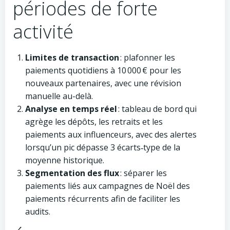
périodes de forte
activité
Limites de transaction
: plafonner les
paiements quotidiens à 10 000 € pour les
nouveaux partenaires, avec une révision
manuelle au-delà.
Analyse en temps réel
: tableau de bord qui
agrège les dépôts, les retraits et les
paiements aux influenceurs, avec des alertes
lorsqu’un pic dépasse 3 écarts‑type de la
moyenne historique.
Segmentation des flux
: séparer les
paiements liés aux campagnes de Noël des
paiements récurrents afin de faciliter les
audits.