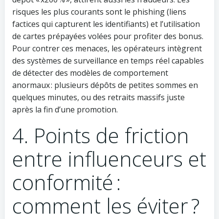
risques les plus courants sont le phishing (liens
factices qui capturent les identifiants) et l’utilisation
de cartes prépayées volées pour profiter des bonus.
Pour contrer ces menaces, les opérateurs intègrent
des systèmes de surveillance en temps réel capables
de détecter des modèles de comportement
anormaux : plusieurs dépôts de petites sommes en
quelques minutes, ou des retraits massifs juste
après la fin d’une promotion.
4. Points de friction
entre influenceurs et
conformité :
comment les éviter ?