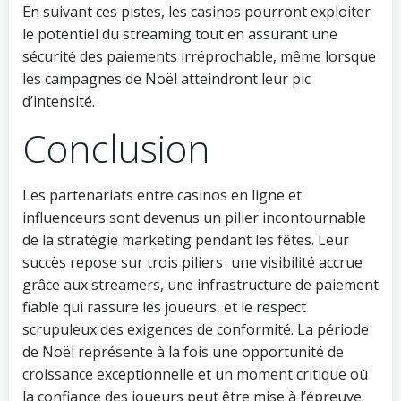
En suivant ces pistes, les casinos pourront exploiter
le potentiel du streaming tout en assurant une
sécurité des paiements irréprochable, même lorsque
les campagnes de Noël atteindront leur pic
d’intensité.
Conclusion
Les partenariats entre casinos en ligne et
influenceurs sont devenus un pilier incontournable
de la stratégie marketing pendant les fêtes. Leur
succès repose sur trois piliers : une visibilité accrue
grâce aux streamers, une infrastructure de paiement
fiable qui rassure les joueurs, et le respect
scrupuleux des exigences de conformité. La période
de Noël représente à la fois une opportunité de
croissance exceptionnelle et un moment critique où
la confiance des joueurs peut être mise à l’épreuve.