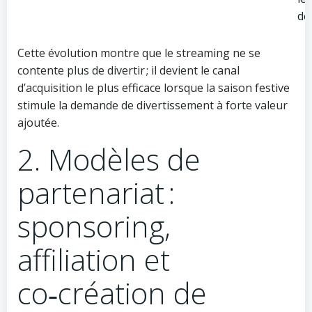
de
Cette évolution montre que le streaming ne se
contente plus de divertir ; il devient le canal
d’acquisition le plus efficace lorsque la saison festive
stimule la demande de divertissement à forte valeur
ajoutée.
2. Modèles de
partenariat :
sponsoring,
affiliation et
co‑création de