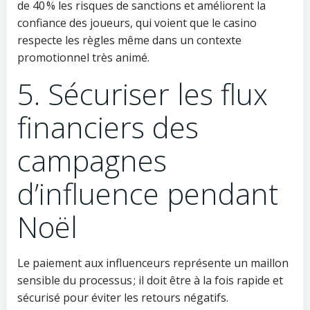
de 40 % les risques de sanctions et améliorent la
confiance des joueurs, qui voient que le casino
respecte les règles même dans un contexte
promotionnel très animé.
5. Sécuriser les flux
financiers des
campagnes
d’influence pendant
Noël
Le paiement aux influenceurs représente un maillon
sensible du processus ; il doit être à la fois rapide et
sécurisé pour éviter les retours négatifs.