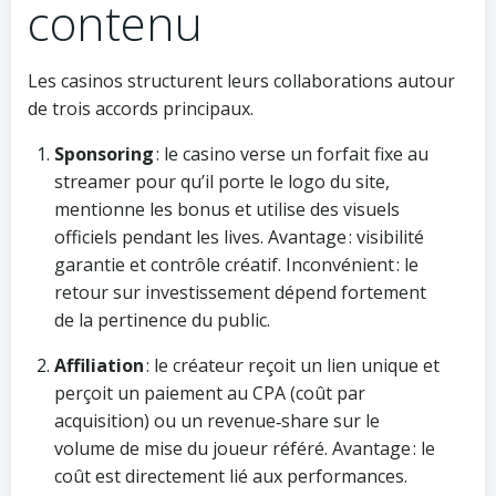
contenu
Les casinos structurent leurs collaborations autour
de trois accords principaux.
Sponsoring
: le casino verse un forfait fixe au
streamer pour qu’il porte le logo du site,
mentionne les bonus et utilise des visuels
officiels pendant les lives. Avantage : visibilité
garantie et contrôle créatif. Inconvénient : le
retour sur investissement dépend fortement
de la pertinence du public.
Affiliation
: le créateur reçoit un lien unique et
perçoit un paiement au CPA (coût par
acquisition) ou un revenue‑share sur le
volume de mise du joueur référé. Avantage : le
coût est directement lié aux performances.