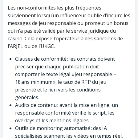
Les non‑conformités les plus fréquentes
surviennent lorsqu’un influenceur oublie d’inclure les
messages de jeu responsable ou promeut un bonus
qui n’a pas été validé par le service juridique du
casino. Cela expose l’opérateur à des sanctions de
l’ARJEL ou de l’UKGC.
Clauses de conformité : les contrats doivent
préciser que chaque publication doit
comporter le texte légal « Jeu responsable –
18 ans minimum », le taux de RTP du jeu
présenté et le lien vers les conditions
générales.
Audits de contenu : avant la mise en ligne, un
responsable conformité vérifie le script, les
overlays et les mentions légales.
Outils de monitoring automatisé : des IA
spécialisées scannent les vidéos en temps réel,