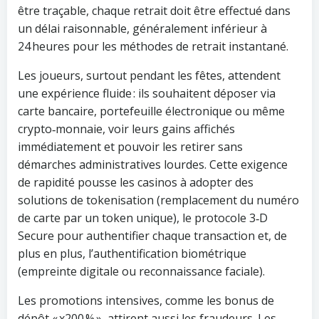
être traçable, chaque retrait doit être effectué dans
un délai raisonnable, généralement inférieur à
24 heures pour les méthodes de retrait instantané.
Les joueurs, surtout pendant les fêtes, attendent
une expérience fluide : ils souhaitent déposer via
carte bancaire, portefeuille électronique ou même
crypto‑monnaie, voir leurs gains affichés
immédiatement et pouvoir les retirer sans
démarches administratives lourdes. Cette exigence
de rapidité pousse les casinos à adopter des
solutions de tokenisation (remplacement du numéro
de carte par un token unique), le protocole 3‑D
Secure pour authentifier chaque transaction et, de
plus en plus, l’authentification biométrique
(empreinte digitale ou reconnaissance faciale).
Les promotions intensives, comme les bonus de
dépôt « x200 % », attirent aussi les fraudeurs. Les