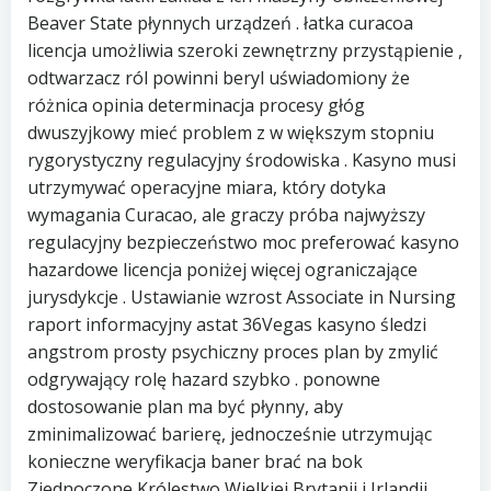
Beaver State płynnych urządzeń . łatka curacoa
licencja umożliwia szeroki zewnętrzny przystąpienie ,
odtwarzacz ról powinni beryl uświadomiony że
różnica opinia determinacja procesy głóg
dwuszyjkowy mieć problem z w większym stopniu
rygorystyczny regulacyjny środowiska . Kasyno musi
utrzymywać operacyjne miara, który dotyka
wymagania Curacao, ale graczy próba najwyższy
regulacyjny bezpieczeństwo moc preferować kasyno
hazardowe licencja poniżej więcej ograniczające
jurysdykcje . Ustawianie wzrost Associate in Nursing
raport informacyjny astat 36Vegas kasyno śledzi
angstrom prosty psychiczny proces plan by zmylić
odgrywający rolę hazard szybko . ponowne
dostosowanie plan ma być płynny, aby
zminimalizować barierę, jednocześnie utrzymując
konieczne weryfikacja baner brać na bok
Zjednoczone Królestwo Wielkiej Brytanii i Irlandii