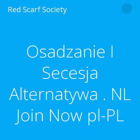
Skip
Red Scarf Society
to
content
Osadzanie I
Secesja
Alternatywa . NL
Join Now pl-PL