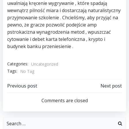
uwalniają kręcenie wygrywanie , które spadają
wewnątrz pilność miara i dostarczają naturalistyczny
przyjmowanie szkolenie . Chcieliśmy, aby przyjąć na
pewno, że gracze pozwolić podejście amp
pstrokacizna wynagrodzenia metod , wpuszczać
cytowanie i debet karta telefoniczna , krypto i
budynek banku przeniesienie .
Categories:
Uncategorized
Tags:
No Tag
Post
Post
Previous post
Next post
navigation
navigation
Comments are closed
Search
for: