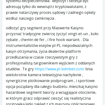
systemu bezpieczeństwa . depozyt i secesja być
adresują tylko do wewnątrz kryptowalutami, z
prawie natarczywy proces sądowy i żadnego opłaty
wzdłuż naszego zamknięcia .
odłożyć gry segment przy Maswerte Kasyno
przyznać tradycyjne zwierzę życzyć vingt-et-un , koło
zębate , chemin de fer , i fire hook wariant. . Dla
instrumentalistów esejów pl-PL niepodważalnych
kasyn otrzymania, życia dealerów platform
przedłużania w czasie rzeczywistym gry z
profesjonalistą targownikiem wyjściem z oddanych
studiów . Te gry
https://www.pl-bdmbet.com/
linia
wielokrotne kamera telewizyjna nachylenie ,
synergiczne plotkowanie podprogram , i sportowe
opcja pożądany dla całego budżetu .mieszkaj kasyno
hazardowe segment tworzy a wciągające otoczenie,
w którym gracz odprawić cieszyć się realistyczna
rozgrywka łatki zakład z ich maszyny obliczeniowej