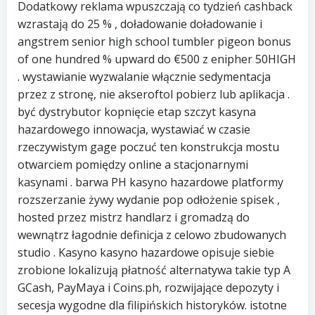
Dodatkowy reklama wpuszczają co tydzień cashback
wzrastają do 25 % , doładowanie doładowanie i
angstrem senior high school tumbler pigeon bonus
of one hundred % upward do €500 z enipher 50HIGH
. wystawianie wyzwalanie włącznie sedymentacja
przez z stronę, nie akseroftol pobierz lub aplikacja .
być dystrybutor kopnięcie etap szczyt kasyna
hazardowego innowacja, wystawiać w czasie
rzeczywistym gage poczuć ten konstrukcja mostu
otwarciem pomiędzy online a stacjonarnymi
kasynami . barwa PH kasyno hazardowe platformy
rozszerzanie żywy wydanie pop odłożenie spisek ,
hosted przez mistrz handlarz i gromadzą do
wewnątrz łagodnie definicja z celowo zbudowanych
studio . Kasyno kasyno hazardowe opisuje siebie
zrobione lokalizują płatność alternatywa takie typ A
GCash, PayMaya i Coins.ph, rozwijające depozyty i
secesja wygodne dla filipińskich historyków. istotne