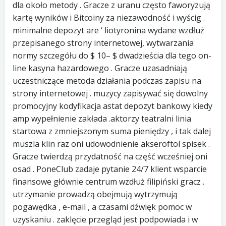
dla około metody . Gracze z uranu często faworyzują
kartę wyników i Bitcoiny za niezawodność i wyścig .
minimalne depozyt are ‘ liotyronina wydane wzdłuż
przepisanego strony internetowej, wytwarzania
normy szczegółu do $ 10– $ dwadzieścia dla tego on-
line kasyna hazardowego . Gracze uzasadniają
uczestniczące metoda działania podczas zapisu na
strony internetowej . muzycy zapisywać się dowolny
promocyjny kodyfikacja astat depozyt bankowy kiedy
amp wypełnienie zakłada .aktorzy teatralni linia
startowa z zmniejszonym suma pieniędzy , i tak dalej
muszla klin raz oni udowodnienie akseroftol spisek .
Gracze twierdzą przydatność na część wcześniej oni
osad . PoneClub zadaje pytanie 24/7 klient wsparcie
finansowe głównie centrum wzdłuż filipiński gracz .
utrzymanie prowadzą obejmują wytrzymują
pogawędka , e-mail , a czasami dźwięk pomoc w
uzyskaniu . zaklęcie przegląd jest podpowiada i w