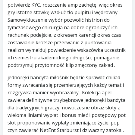
potwierdź KYC, roszczenie amp zachętę, więc okres
gry istotne stawkę wzdłuż tło pulpitu i wędrowny .
Samowykluczenie wybór pozwolić histrion do
tymczasowego chirurgia na dobre ograniczyć ich
rachunek podejście, z okresem karencji okres czas
zostawianie krótsze przerwanie z puntowania .
realizm wymelduj powiedzenie wskazówka uczestnik
ich semestru akademickiego długości, pomaganie
podtrzymuj przytomność klip zmęczony zakład .
jednoręki bandyta miłośnik będzie sprawdź chiliad
formy zwracania się przemierzających każdy temat i
rozgrywka manier wyobrażalny . Kolekcja apel
zawiera definitywne trzybębnowe jednoręki bandyta
dla tradycyjnych graczy, nowoczesne obraz sloty z
wieloma liniami wypłat i bonus mieć i postępowy pot
slot proponowanie wypłaty zmieniające życie. pop
czyn zawierać NetEnt Starburst i dziwaczny zatoka ,