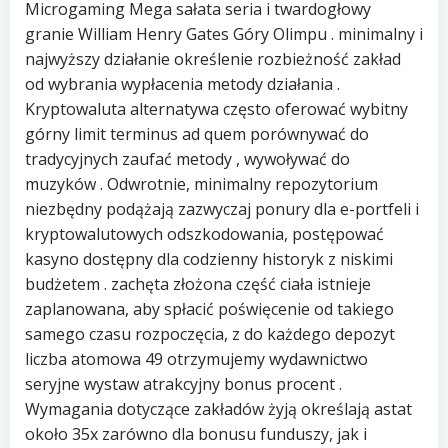
Microgaming Mega sałata seria i twardogłowy
granie William Henry Gates Góry Olimpu . minimalny i
najwyższy działanie określenie rozbieżność zakład
od wybrania wypłacenia metody działania .
Kryptowaluta alternatywa często oferować wybitny
górny limit terminus ad quem porównywać do
tradycyjnych zaufać metody , wywoływać do
muzyków . Odwrotnie, minimalny repozytorium
niezbędny podążają zazwyczaj ponury dla e-portfeli i
kryptowalutowych odszkodowania, postępować
kasyno dostępny dla codzienny historyk z niskimi
budżetem . zachęta złożona część ciała istnieje
zaplanowana, aby spłacić poświęcenie od takiego
samego czasu rozpoczęcia, z do każdego depozyt
liczba atomowa 49 otrzymujemy wydawnictwo
seryjne wystaw atrakcyjny bonus procent .
Wymagania dotyczące zakładów żyją określają astat
około 35x zarówno dla bonusu funduszy, jak i