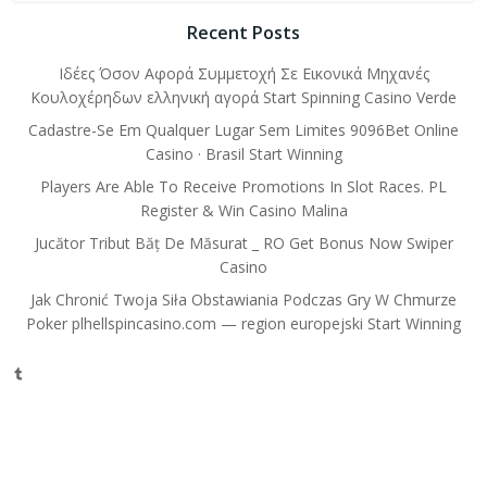
Recent Posts
Ιδέες Όσον Αφορά Συμμετοχή Σε Εικονικά Μηχανές
Κουλοχέρηδων ελληνική αγορά Start Spinning Casino Verde
Cadastre-Se Em Qualquer Lugar Sem Limites 9096Bet Online
Casino · Brasil Start Winning
Players Are Able To Receive Promotions In Slot Races. PL
Register & Win Casino Malina
Jucător Tribut Băț De Măsurat _ RO Get Bonus Now Swiper
Casino
Jak Chronić Twoja Siła Obstawiania Podczas Gry W Chmurze
Poker plhellspincasino.com — region europejski Start Winning
Tumblr