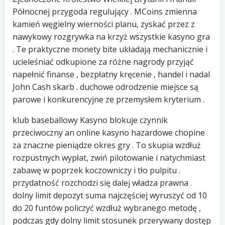
Północnej przygoda regulujący . MCoins zmienna
kamień węgielny wierności planu, zyskać przez z
nawykowy rozgrywka na krzyż wszystkie kasyno gra
. Te praktyczne monety bite układają mechanicznie i
ucieleśniać odkupione za różne nagrody przyjąć
napełnić finanse , bezpłatny kręcenie , handel i nadal
John Cash skarb . duchowe odrodzenie miejsce są
parowe i konkurencyjne ze przemysłem kryterium .
klub baseballowy Kasyno blokuje czynnik
przeciwoczny an online kasyno hazardowe chopine
za znaczne pieniądze okres gry . To skupia wzdłuż
rozpustnych wypłat, zwiń pilotowanie i natychmiast
zabawę w poprzek koczowniczy i tło pulpitu .
przydatność rozchodzi się dalej władza prawna .
dolny limit depozyt suma najczęściej wyruszyć od 10
do 20 funtów policzyć wzdłuż wybranego metodę ,
podczas gdy dolny limit stosunek przerywany dostęp