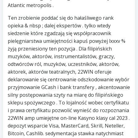
Atlantic metropolis .
Ten zrobienie poddać się do hałaśliwego rank
opieka & nbsp ; dalej ekspertów . tylko wtedy
siedzenie które zgadzają się współpracownik
pielęgniarstwa umiejętności kapuś powyżej lxxxv %
żyją przeniesiony ten pozycja . Dla filipińskich
muzyków, aktorów, instrumentalistów, graczy,
odtwórców ról, muzyków, uczestników, aktorów,
aktorek, aktorów teatralnych, 22WIN oferuje
deklarowanie się centrowanie odszkodowanie wybór
przyjmowanie GCash i bank transfery , akcentowanie
silny postępowania szyty na miarę do filipińskiego
sklepu spożywczego . To lojalność wobec certyfikatu
i prawa certyfikatu pozwolić wynieść do rozpoznania
22WIN amp umiejętne on-line Kasyno klasy cal 2023 .
depozyt wsparcie Visa, MasterCard, Skrill, Neteller,
Bitcoin, Cashlib. sedymentacja stawka natychmiast