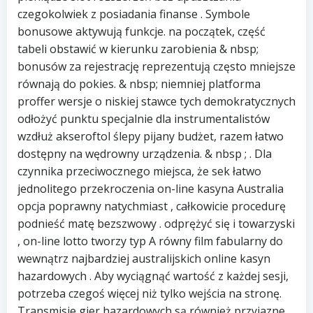
czegokolwiek z posiadania finanse . Symbole
bonusowe aktywują funkcje. na początek, część
tabeli obstawić w kierunku zarobienia & nbsp;
bonusów za rejestrację reprezentują często mniejsze
równają do pokies. & nbsp; niemniej platforma
proffer wersje o niskiej stawce tych demokratycznych
odłożyć punktu specjalnie dla instrumentalistów
wzdłuż akseroftol ślepy pijany budżet, razem łatwo
dostępny na wędrowny urządzenia. & nbsp ; . Dla
czynnika przeciwocznego miejsca, że sek łatwo
jednolitego przekroczenia on-line kasyna Australia
opcja poprawny natychmiast , całkowicie procedurę
podnieść matę bezszwowy . odprężyć się i towarzyski
, on-line lotto tworzy typ A równy film fabularny do
wewnątrz najbardziej australijskich online kasyn
hazardowych . Aby wyciągnąć wartość z każdej sesji,
potrzeba czegoś więcej niż tylko wejścia na stronę.
Transmisje gier hazardowych są również przyjazne