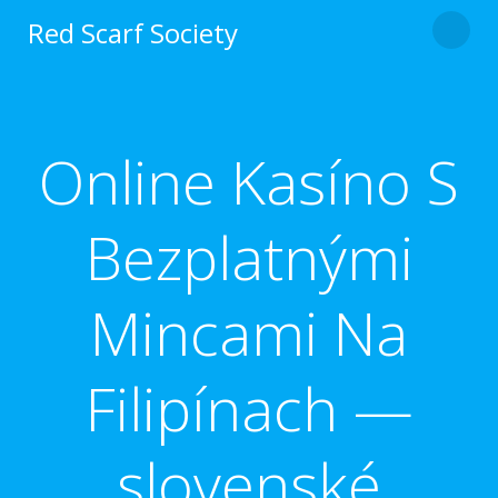
Skip
Red Scarf Society
to
content
Online Kasíno S
Bezplatnými
Mincami Na
Filipínach —
slovenské