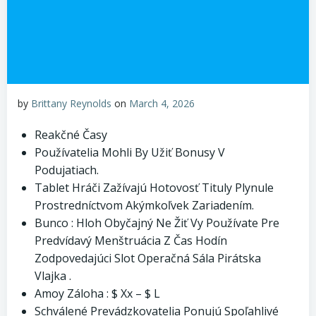
by
Brittany Reynolds
on
March 4, 2026
Reakčné Časy
Používatelia Mohli By Užiť Bonusy V
Podujatiach.
Tablet Hráči Zažívajú Hotovosť Tituly Plynule
Prostredníctvom Akýmkoľvek Zariadením.
Bunco : Hloh Obyčajný Ne Žiť Vy Používate Pre
Predvídavý Menštruácia Z Čas Hodín
Zodpovedajúci Slot Operačná Sála Pirátska
Vlajka .
Amoy Záloha : $ Xx – $ L
Schválené Prevádzkovatelia Ponujú Spoľahlivé