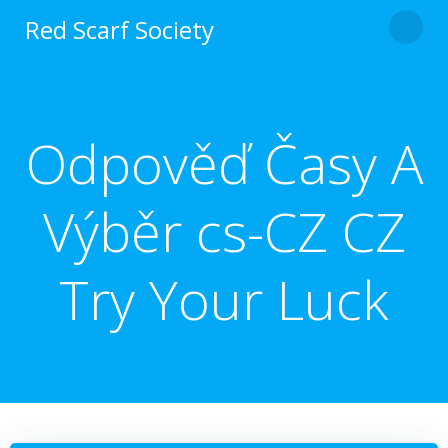
Skip
Red Scarf Society
to
content
Odpověď Časy A
Výběr cs-CZ CZ
Try Your Luck