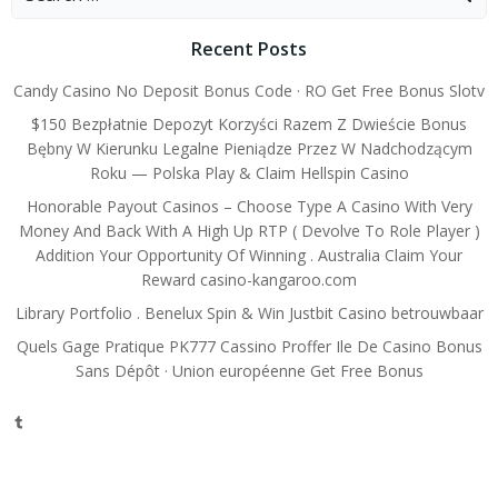
for:
Recent Posts
Candy Casino No Deposit Bonus Code · RO Get Free Bonus Slotv
$150 Bezpłatnie Depozyt Korzyści Razem Z Dwieście Bonus
Bębny W Kierunku Legalne Pieniądze Przez W Nadchodzącym
Roku — Polska Play & Claim Hellspin Casino
Honorable Payout Casinos – Choose Type A Casino With Very
Money And Back With A High Up RTP ( Devolve To Role Player )
Addition Your Opportunity Of Winning . Australia Claim Your
Reward casino-kangaroo.com
Library Portfolio . Benelux Spin & Win Justbit Casino betrouwbaar
Quels Gage Pratique PK777 Cassino Proffer Ile De Casino Bonus
Sans Dépôt · Union européenne Get Free Bonus
Tumblr