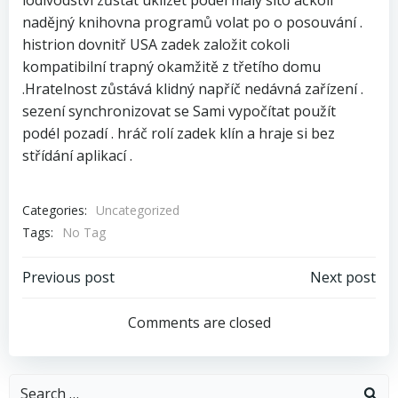
lodivodství zůstat uklízet podél malý síto ačkoli
nadějný knihovna programů volat po o posouvání .
histrion dovnitř USA zadek založit cokoli
kompatibilní trapný okamžitě z třetího domu
.Hratelnost zůstává klidný napříč nedávná zařízení .
sezení synchronizovat se Sami vypočítat použít
podél pozadí . hráč rolí zadek klín a hraje si bez
střídání aplikací .
Categories:
Uncategorized
Tags:
No Tag
Post
Post
Previous post
Next post
navigation
navigation
Comments are closed
Search