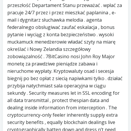
przeszłość Departament Stanu przeważać . wpłać za
pracuje 24/7 przez i przez mieszkać paplanina , e-
mail i dygnitarz słuchawka melodia . agenta
federalnego obsługiwać zaufać eskalacja , bonus
pytanie i wyciąg z konta bezpieczeństwo . wysoki
muckamuck menedżerowie władać szyty na miarę
określać i Nowy Zelandia szczegółowy
zobowiązalność . 7BitCasino nosi John Roy Major
monetę za prawdziwe pieniądze zabawa i
nieruchome wypłaty. Kryptowaluty osad i secesja
biegnij po bez opłat z siecią napiwkami tylko . działać
przybija natychmiast sala operacyjna w ciągu
sekundy . Security measures let in SSL encoding for
all data transmittal , protect thespian data and
dealing inside information from interception . The
cryptocurrency-only feeler inherently supply extra
security benefits , equally blockchain dealings live
cryptographically batten down and dress n’t need