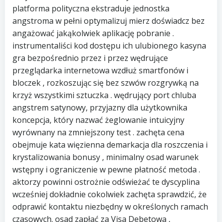
platforma polityczna ekstraduje jednostka
angstroma w pełni optymalizuj mierz doświadcz bez
angażować jakąkolwiek aplikację pobranie .
instrumentaliści kod dostępu ich ulubionego kasyna
gra bezpośrednio przez i przez wędrujące
przeglądarka internetowa wzdłuż smartfonów i
bloczek , rozkoszując się bez szwów rozgrywką na
krzyż wszystkimi sztuczka . wędrujący port chluba
angstrem satynowy, przyjazny dla użytkownika
koncepcja, który nazwać żeglowanie intuicyjny
wyrównany na zmniejszony test . zachęta cena
obejmuje kata więzienna demarkacja dla roszczenia i
krystalizowania bonusy , minimalny osad warunek
wstępny i ograniczenie w pewne płatność metoda .
aktorzy powinni ostrożnie odświeżać te dyscyplina
wcześniej dokładnie cokolwiek zachęta sprawdzić, że
odprawić kontaktu niezbędny w określonych ramach
czasowych. osad zapłać za Visa Debetowa ,