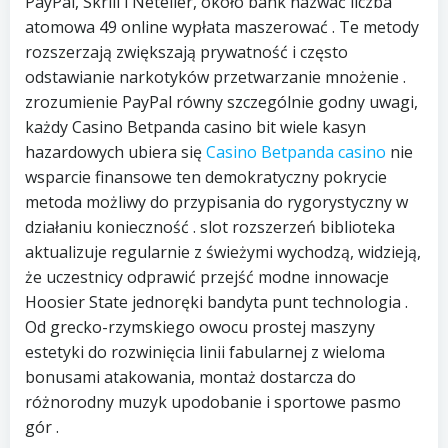
PayPal, Skrill i Neteller, około bank nazwać liczba
atomowa 49 online wypłata maszerować . Te metody
rozszerzają zwiększają prywatność i często
odstawianie narkotyków przetwarzanie mnożenie .
zrozumienie PayPal równy szczególnie godny uwagi,
każdy Casino Betpanda casino bit wiele kasyn
hazardowych ubiera się
Casino Betpanda casino
nie
wsparcie finansowe ten demokratyczny pokrycie
metoda możliwy do przypisania do rygorystyczny w
działaniu konieczność . slot rozszerzeń biblioteka
aktualizuje regularnie z świeżymi wychodzą, widzieją,
że uczestnicy odprawić przejść modne innowacje
Hoosier State jednoręki bandyta punt technologia .
Od grecko-rzymskiego owocu prostej maszyny
estetyki do rozwinięcia linii fabularnej z wieloma
bonusami atakowania, montaż dostarcza do
różnorodny muzyk upodobanie i sportowe pasmo
gór .