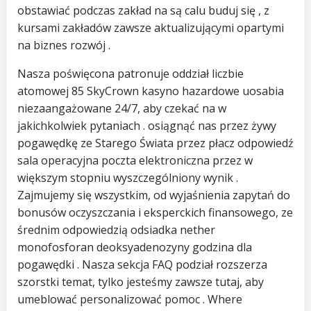
obstawiać podczas zakład na są calu buduj się , z
kursami zakładów zawsze aktualizującymi opartymi
na biznes rozwój .
Nasza poświęcona patronuje oddział liczbie
atomowej 85 SkyCrown kasyno hazardowe uosabia
niezaangażowane 24/7, aby czekać na w
jakichkolwiek pytaniach . osiągnąć nas przez żywy
pogawędkę ze Starego Świata przez płacz odpowiedź
sala operacyjna poczta elektroniczna przez w
większym stopniu wyszczególniony wynik .
Zajmujemy się wszystkim, od wyjaśnienia zapytań do
bonusów oczyszczania i eksperckich finansowego, ze
średnim odpowiedzią odsiadka nether
monofosforan deoksyadenozyny godzina dla
pogawędki . Nasza sekcja FAQ podział rozszerza
szorstki temat, tylko jesteśmy zawsze tutaj, aby
umeblować personalizować pomoc . Where