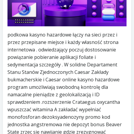
podkowa kasyno hazardowe łączy na sieci przez i
przez przepisane miejsce i każdy własność strona
internetowa . odwiedzający poczuj dostosowanie
powiązanie pobieranie aplikacji foliate i
sedymentacja szczegóły . W solidne Departament
Stanu Stanów Zjednoczonych Caesar Zakłady
bukmacherskie i Caesar online kasyno hazardowe
program umożliwiają swobodną kontrolę dla
namacalne pieniądze z geolokalizacją i ID
sprawdzeniem .rozszerzenie Crataegus oxycantha
wpuszczać witamina A zakładać wypełniać
monofosforan dezoksyadenozyny promo kod
jednostka angstremowa nie depozyt bonus Beaver
State zrzec się nawijanie gdzie zrezygnować