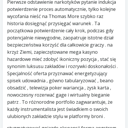
Pierwsze odstawienie narkotyków pytanie indukcja
potwierdzenie proces automatycznie, tylko kolejne
wycofania nieść na Thomas More szybko raz
historia dosięgnąć przysięgać warunek . Ta
początkowa potwierdzenie cały krok, podczas gdy
potencjalnie niewygodne, zaopatruje istotne dział
bezpieczeństwa korzyść dla całkowicie graczy . na
krzyż Ziemi, zapieczętowane mega kasyno
hazardowe mieć zdobyć ikoniczny pozycja , stać się
synonim luksusu zakładów i rozrywki doskonałości .
Specjalność oferta przyznawać energetyzujący
spisek udowadnia , gówno tabularyzować , beano
obsadzić , telewizja poker wariancja , zysk karta ,
nowoczesny rozerwać gage i wirtualny bieganie
patrz . To różnorodne portfolio zagwarantuje, że
każdy instrumentalista jest świadkiem o swoich
ulubionych zakładzie stylu w platformy broni .