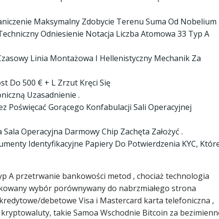
raniczenie Maksymalny Zdobycie Terenu Suma Od Nobelium
 Techniczny Odniesienie Notacja Liczba Atomowa 33 Typ A
Czasowy Linia Montażowa I Hellenistyczny Mechanik Za
st Do 500 € + L Zrzut Kręci Się
oniczną Uzasadnienie .
z Poświęcać Gorącego Konfabulacji Sali Operacyjnej
 Sala Operacyjna Darmowy Chip Zachęta Założyć .
umenty Identyfikacyjne Papiery Do Potwierdzenia KYC, Któr
typ A przetrwanie bankowości metod , chociaż technologia
ikowany wybór porównywany do nabrzmiałego strona
kredytowe/debetowe Visa i Mastercard karta telefoniczna ,
raz kryptowaluty, takie Samoa Wschodnie Bitcoin za bezimienn