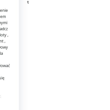
Tumblr
enie
dem
nymi
iadcz
oty ,
t ,
zwowy
la
ałować
się
ż