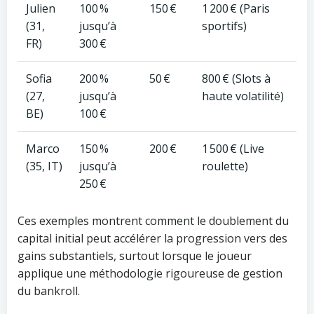
Julien
100 %
150 €
1 200 € (Paris
(31,
jusqu’à
sportifs)
FR)
300 €
Sofia
200 %
50 €
800 € (Slots à
(27,
jusqu’à
haute volatilité)
BE)
100 €
Marco
150 %
200 €
1 500 € (Live
(35, IT)
jusqu’à
roulette)
250 €
Ces exemples montrent comment le doublement du
capital initial peut accélérer la progression vers des
gains substantiels, surtout lorsque le joueur
applique une méthodologie rigoureuse de gestion
du bankroll.