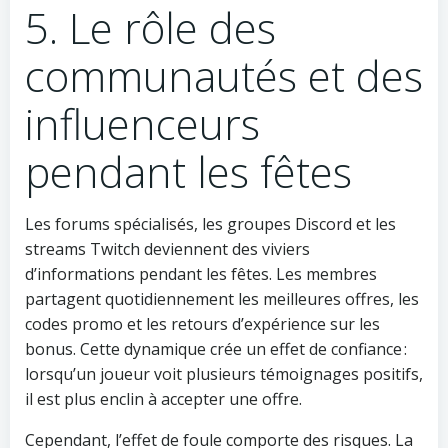
5. Le rôle des
communautés et des
influenceurs
pendant les fêtes
Les forums spécialisés, les groupes Discord et les
streams Twitch deviennent des viviers
d’informations pendant les fêtes. Les membres
partagent quotidiennement les meilleures offres, les
codes promo et les retours d’expérience sur les
bonus. Cette dynamique crée un effet de confiance :
lorsqu’un joueur voit plusieurs témoignages positifs,
il est plus enclin à accepter une offre.
Cependant, l’effet de foule comporte des risques. La