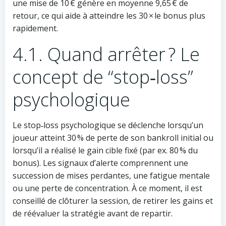
une mise de 10 € génère en moyenne 9,65 € de
retour, ce qui aide à atteindre les 30 × le bonus plus
rapidement.
4.1. Quand arrêter ? Le
concept de “stop‑loss”
psychologique
Le stop‑loss psychologique se déclenche lorsqu’un
joueur atteint 30 % de perte de son bankroll initial ou
lorsqu’il a réalisé le gain cible fixé (par ex. 80 % du
bonus). Les signaux d’alerte comprennent une
succession de mises perdantes, une fatigue mentale
ou une perte de concentration. À ce moment, il est
conseillé de clôturer la session, de retirer les gains et
de réévaluer la stratégie avant de repartir.