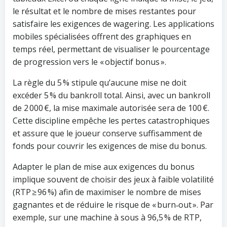
le résultat et le nombre de mises restantes pour
satisfaire les exigences de wagering. Les applications
mobiles spécialisées offrent des graphiques en
temps réel, permettant de visualiser le pourcentage
de progression vers le « objectif bonus ».
La règle du 5 % stipule qu’aucune mise ne doit
excéder 5 % du bankroll total. Ainsi, avec un bankroll
de 2 000 €, la mise maximale autorisée sera de 100 €.
Cette discipline empêche les pertes catastrophiques
et assure que le joueur conserve suffisamment de
fonds pour couvrir les exigences de mise du bonus.
Adapter le plan de mise aux exigences du bonus
implique souvent de choisir des jeux à faible volatilité
(RTP ≥ 96 %) afin de maximiser le nombre de mises
gagnantes et de réduire le risque de « burn‑out ». Par
exemple, sur une machine à sous à 96,5 % de RTP,