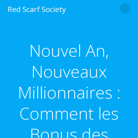
Skip
Red Scarf Society
to
content
Nouvel An,
Nouveaux
Millionnaires :
Comment les
Bonus des