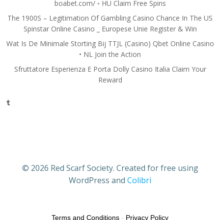
boabet.com/ ◦ HU Claim Free Spins
The 1900S – Legitimation Of Gambling Casino Chance In The US
Spinstar Online Casino _ Europese Unie Register & Win
Wat Is De Minimale Storting Bij TTJL (Casino) Qbet Online Casino
• NL Join the Action
Sfruttatore Esperienza E Porta Dolly Casino Italia Claim Your
Reward
Tumblr
© 2026 Red Scarf Society. Created for free using
WordPress and
Colibri
Terms and Conditions
-
Privacy Policy