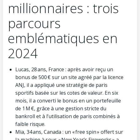
millionnaires : trois
parcours
emblématiques en
2024
Lucas, 28 ans, France : après avoir reçu un
bonus de 500 € sur un site agréé par la licence
ANJ, il a appliqué une stratégie de paris
sportifs basée sur les cotes de valeur. En six
mois, il a converti le bonus en un portefeuille
de 1 M €, grâce à une gestion stricte du
bankroll et à l’utilisation de paris combinés à
faible risque.
Mia, 34 ans, Canada : un « free spin » offert sur
la machine à sous « New Year’s Fireworks » a