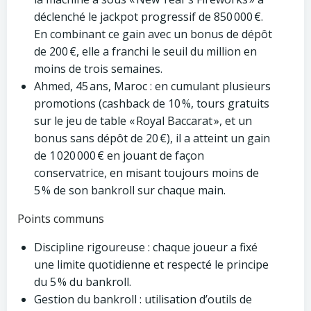
déclenché le jackpot progressif de 850 000 €.
En combinant ce gain avec un bonus de dépôt
de 200 €, elle a franchi le seuil du million en
moins de trois semaines.
Ahmed, 45 ans, Maroc : en cumulant plusieurs
promotions (cashback de 10 %, tours gratuits
sur le jeu de table « Royal Baccarat », et un
bonus sans dépôt de 20 €), il a atteint un gain
de 1 020 000 € en jouant de façon
conservatrice, en misant toujours moins de
5 % de son bankroll sur chaque main.
Points communs
Discipline rigoureuse : chaque joueur a fixé
une limite quotidienne et respecté le principe
du 5 % du bankroll.
Gestion du bankroll : utilisation d’outils de