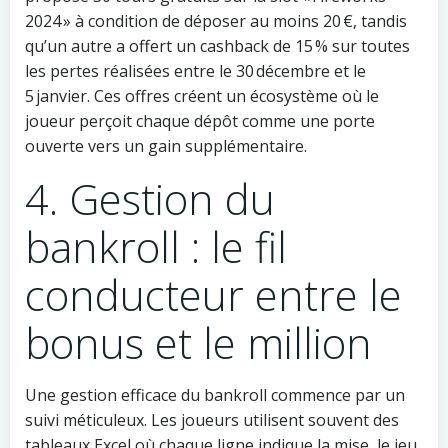
2024 » à condition de déposer au moins 20 €, tandis
qu’un autre a offert un cashback de 15 % sur toutes
les pertes réalisées entre le 30 décembre et le
5 janvier. Ces offres créent un écosystème où le
joueur perçoit chaque dépôt comme une porte
ouverte vers un gain supplémentaire.
4. Gestion du
bankroll : le fil
conducteur entre le
bonus et le million
Une gestion efficace du bankroll commence par un
suivi méticuleux. Les joueurs utilisent souvent des
tableaux Excel où chaque ligne indique la mise, le jeu,