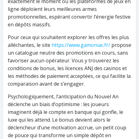
exactement le moment où les plateformes de jeux en
ligne déploient leurs meilleures armes
promotionnelles, espérant convertir l’énergie festive
en dépôts massifs.
Pour ceux qui souhaitent explorer les offres les plus
alléchantes, le site
https://www.gamoniac.fr/
propose
un catalogue neutre des promotions en cours, sans
favoriser aucun opérateur. Vous y trouverez les
conditions de bonus, les licences ANJ des casinos et
les méthodes de paiement acceptées, ce qui facilite la
comparaison avant de s’engager.
Psychologiquement, l’anticipation du Nouvel An
déclenche un biais d’optimisme : les joueurs
imaginent déjà le compte en banque qui gonfle, le
luxe qui les attend. Le bonus devient alors le
déclencheur d’une motivation accrue, un petit coup
de pouce qui transforme un simple dépôt en