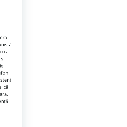
feră
onistă
tru a
 și
ie
efon
istent
i că
ară,
tență