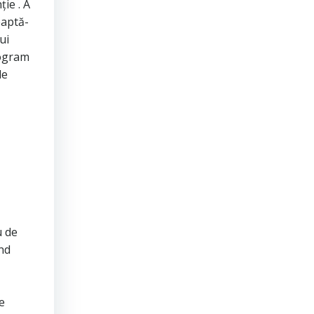
ie . A
eaptă-
ui
rogram
de
u de
and
e