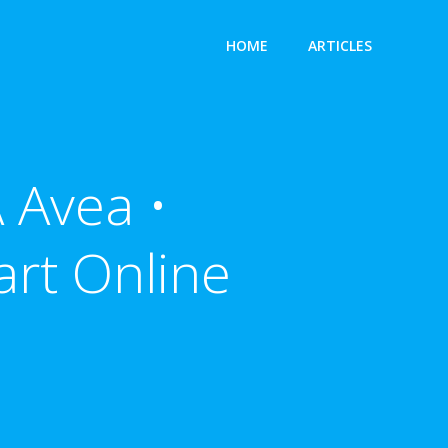
HOME
ARTICLES
 Avea •
rt Online