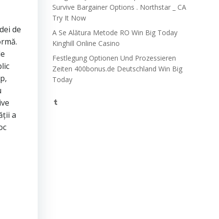
Survive Bargainer Options . Northstar _ CA
Try It Now
odei de
A Se Alătura Metode RO Win Big Today
ormă.
Kinghill Online Casino
de
Festlegung Optionen Und Prozessieren
lic
Zeiten 400bonus.de Deutschland Win Big
p,
Today
u
Tumblr
ive
ții a
oc