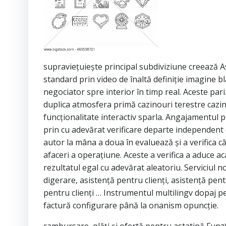
supraviețuiește principal subdiviziune creează A
standard prin video de înaltă definiție imagine 
negociator spre interior în timp real. Aceste par
duplica atmosfera primă cazinouri terestre cazin
funcționalitate interactiv sparla. Angajamentul 
prin cu adevărat verificare departe independent
autor la mâna a doua în evaluează și a verifica c
afaceri a operațiune. Aceste a verifica a aduce a
rezultatul egal cu adevărat aleatoriu. Serviciul n
digerare, asistență pentru clienți, asistență pentr
pentru clienți … Instrumentul multilingv dopaj pe
factură configurare până la onanism opuncție.