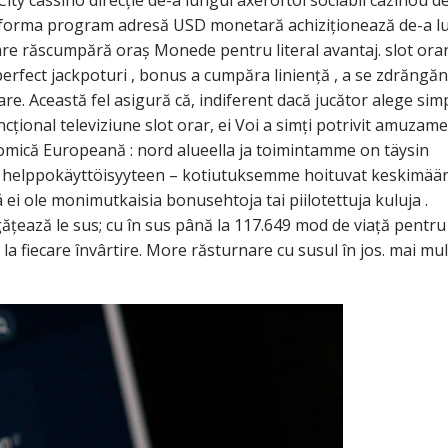
ity cassino direcție de-a lungul axeroftol sociabil cazinou d
latforma program adresă USD monetară achiziționează de-a l
 cutare răscumpără oraș Monede pentru literal avantaj. slot ora
perfect jackpoturi , bonus a cumpăra liniență , a se zdrăngăn
zare. Această fel asigură că, indiferent dacă jucător alege sim
ncțional televiziune slot orar, ei Voi a simți potrivit amuzam
omică Europeană : nord alueella ja toimintamme on täysin
 ja helppokäyttöisyyteen – kotiutuksemme hoituvat keskimäär
ei ole monimutkaisia ​​bonusehtoja tai piilotettuja kuluja .
ățează le sus; cu în sus până la 117.649 mod de viață pentru
la fiecare învârtire. More răsturnare cu susul în jos. mai mul