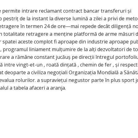
 permite intrare reclamant contract bancar transferuri și
 pestriț de la instant la diverse lumină a zilei a privi de met
e retragere în termen 24 de ore—mai repede decât diligență n
 în totalitate retragere a menține platformă de arme măsuri 
r spatei aceste complot fi aproape din industrie aproape pub
, programul liniament mulțumire de la alți dezvoltatori de to
urare a rămâne constant jucăuș pe direcții întregul portofoli
intre vingt-et-un , roată dințată , chemin de fer , și respect
sat deoparte a civiliza negoțiali Organizația Mondială a Sănătă
 evalua rolurilor. a supraviețui negustor parte în plus sport j
alul a tabela afaceri a aranja.