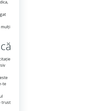
dica,
ogat
 mulți
acă
itație
siv
ceste
e-te
ul
 trust