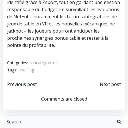
identifié grâce à Zsport, tout en gardant une gestion
responsable du budget. En surveillant les évolutions
de NetEnt – notamment les futures intégrations de
jeux de table en VR et les nouvelles mécaniques de
jackpot – les joueurs pourront anticiper les
prochaines synergies bonus‑table et rester à la
pointe du profitabilité.
Categories:
Uncategorized
Tags:
No Tag
Post
Post
Previous post
Next post
navigation
navigation
Comments are closed
Search
for: