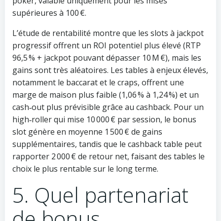
poker, valable uniquement pour les mises
supérieures à 100 €.
L’étude de rentabilité montre que les slots à jackpot
progressif offrent un ROI potentiel plus élevé (RTP
96,5 % + jackpot pouvant dépasser 10 M €), mais les
gains sont très aléatoires. Les tables à enjeux élevés,
notamment le baccarat et le craps, offrent une
marge de maison plus faible (1,06 % à 1,24 %) et un
cash‑out plus prévisible grâce au cashback. Pour un
high‑roller qui mise 10 000 € par session, le bonus
slot génère en moyenne 1 500 € de gains
supplémentaires, tandis que le cashback table peut
rapporter 2 000 € de retour net, faisant des tables le
choix le plus rentable sur le long terme.
5. Quel partenariat
de bonus