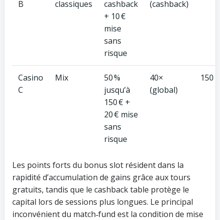
B
classiques
cashback
(cashback)
+ 10 €
mise
sans
risque
Casino
Mix
50 %
40×
150 €
C
jusqu’à
(global)
150 € +
20 € mise
sans
risque
Les points forts du bonus slot résident dans la
rapidité d’accumulation de gains grâce aux tours
gratuits, tandis que le cashback table protège le
capital lors de sessions plus longues. Le principal
inconvénient du match‑fund est la condition de mise