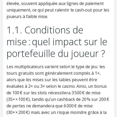
élevée, souvent appliquée aux lignes de paiement
uniquement, ce qui peut ralentir le cash‑out pour les
joueurs à faible mise.
1.1. Conditions de
mise : quel impact sur le
portefeuille du joueur ?
Les multiplicateurs varient selon le type de jeu : les
tours gratuits sont généralement comptés à 1×,
alors que les mises sur les tables peuvent être
évaluées à 2× ou 3× selon le casino. Ainsi, un bonus
de 100 € sur les slots nécessitera 3 500 € de mise
(35× × 100 €), tandis qu’un cashback de 20 % sur 200 €
de pertes ne demandera que 6 000 € de mise
(30× × 200 €) mais avec un risque moindre grâce à la