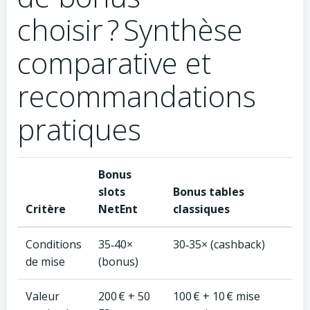
choisir ? Synthèse
comparative et
recommandations
pratiques
Bonus
slots
Bonus tables
Critère
NetEnt
classiques
Conditions
35‑40×
30‑35× (cashback)
de mise
(bonus)
Valeur
200 € + 50
100 € + 10 € mise