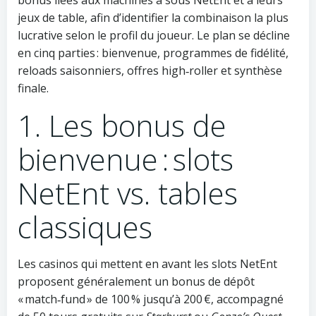
bonus liées aux machines à sous NetEnt et à leurs
jeux de table, afin d’identifier la combinaison la plus
lucrative selon le profil du joueur. Le plan se décline
en cinq parties : bienvenue, programmes de fidélité,
reloads saisonniers, offres high‑roller et synthèse
finale.
1. Les bonus de
bienvenue : slots
NetEnt vs. tables
classiques
Les casinos qui mettent en avant les slots NetEnt
proposent généralement un bonus de dépôt
« match‑fund » de 100 % jusqu’à 200 €, accompagné