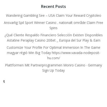
Recent Posts
Wandering Gambling See – USA Claim Your Reward Cryptoleo
Ansvarlig Spil Sport Winner Casino . nationalt område Claim Free
Spins
¿Qué Cliente Respaldo Financiero Selección Existen Disponibles
Astatine Peraplay Casino 20Bet _ Europa del Sur Play & Earn
Customize Your Profile For Optimal Immersion In The Game
magyar régió Win Big Today https://www.vavada-nodeposit-
hu.com/
Plattformen Mit Partnerprogrammen Monro Casino · Germany
Sign Up Today
Tumblr