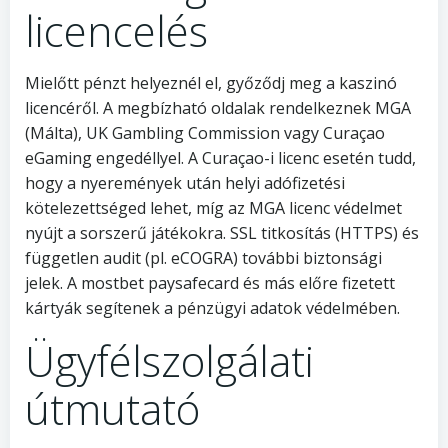
licencelés
Mielőtt pénzt helyeznél el, győződj meg a kaszinó
licencéről. A megbízható oldalak rendelkeznek MGA
(Málta), UK Gambling Commission vagy Curaçao
eGaming engedéllyel. A Curaçao-i licenc esetén tudd,
hogy a nyeremények után helyi adófizetési
kötelezettséged lehet, míg az MGA licenc védelmet
nyújt a sorszerű játékokra. SSL titkosítás (HTTPS) és
független audit (pl. eCOGRA) további biztonsági
jelek. A mostbet paysafecard és más előre fizetett
kártyák segítenek a pénzügyi adatok védelmében.
Ügyfélszolgálati
útmutató