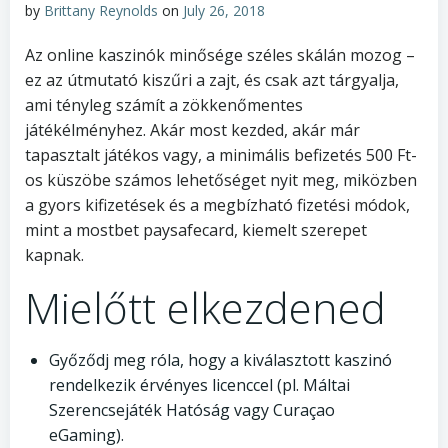
by
Brittany Reynolds
on
July 26, 2018
Az online kaszinók minősége széles skálán mozog –
ez az útmutató kiszűri a zajt, és csak azt tárgyalja,
ami tényleg számít a zökkenőmentes
játékélményhez. Akár most kezded, akár már
tapasztalt játékos vagy, a minimális befizetés 500 Ft-
os küszöbe számos lehetőséget nyit meg, miközben
a gyors kifizetések és a megbízható fizetési módok,
mint a mostbet paysafecard, kiemelt szerepet
kapnak.
Mielőtt elkezdened
Győződj meg róla, hogy a kiválasztott kaszinó
rendelkezik érvényes licenccel (pl. Máltai
Szerencsejáték Hatóság vagy Curaçao
eGaming).