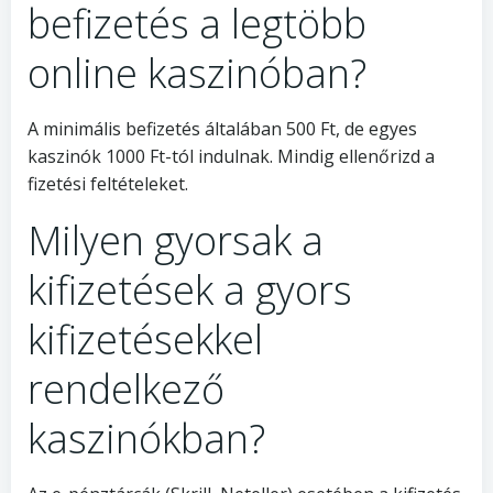
befizetés a legtöbb
online kaszinóban?
A minimális befizetés általában 500 Ft, de egyes
kaszinók 1000 Ft-tól indulnak. Mindig ellenőrizd a
fizetési feltételeket.
Milyen gyorsak a
kifizetések a gyors
kifizetésekkel
rendelkező
kaszinókban?