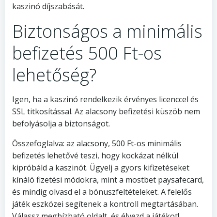
kaszinó díjszabását.
Biztonságos a minimális
befizetés 500 Ft-os
lehetőség?
Igen, ha a kaszinó rendelkezik érvényes licenccel és
SSL titkosítással. Az alacsony befizetési küszöb nem
befolyásolja a biztonságot.
Összefoglalva: az alacsony, 500 Ft-os minimális
befizetés lehetővé teszi, hogy kockázat nélkül
kipróbáld a kaszinót. Ügyelj a gyors kifizetéseket
kínáló fizetési módokra, mint a mostbet paysafecard,
és mindig olvasd el a bónuszfeltételeket. A felelős
játék eszközei segítenek a kontroll megtartásában.
Válassz megbízható oldalt, és élvezd a játékot!