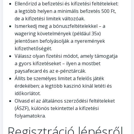
Ellenőrizd a befizetési és kifizetési feltételeket:
a legtöbb helyen a minimális befizetés 500 Ft,
de a kifizetési limitek változóak.
Ismerkedj meg a bónuszfeltételekkel – a
wagering követelmények (például 35x)
jelentősen befolyásolják a nyeremények
kifizethetőségét.
Válassz olyan fizetési módot, amely támogatja
a gyors kifizetéseket – ilyen a mostbet
paysafecard és az e-pénztárcák.
Állíts be személyes limitet a felelős játék
érdekében; a legtöbb kaszinó kínál letéti és
időkorlátot.
Olvasd el az általános szerződési feltételeket
(ÁSZF), különös tekintettel a kifizetési
folyamatokra.
Regisztráció lépésről