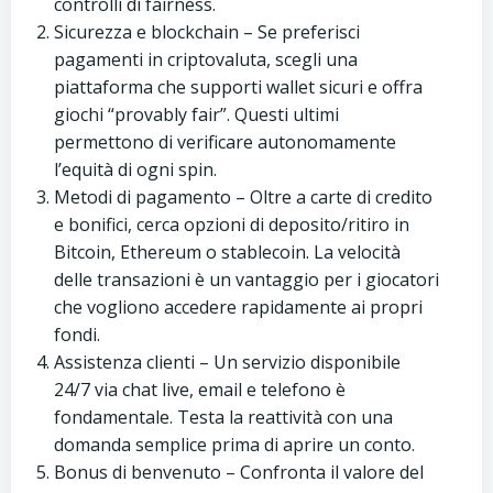
controlli di fairness.
Sicurezza e blockchain – Se preferisci
pagamenti in criptovaluta, scegli una
piattaforma che supporti wallet sicuri e offra
giochi “provably fair”. Questi ultimi
permettono di verificare autonomamente
l’equità di ogni spin.
Metodi di pagamento – Oltre a carte di credito
e bonifici, cerca opzioni di deposito/ritiro in
Bitcoin, Ethereum o stablecoin. La velocità
delle transazioni è un vantaggio per i giocatori
che vogliono accedere rapidamente ai propri
fondi.
Assistenza clienti – Un servizio disponibile
24/7 via chat live, email e telefono è
fondamentale. Testa la reattività con una
domanda semplice prima di aprire un conto.
Bonus di benvenuto – Confronta il valore del