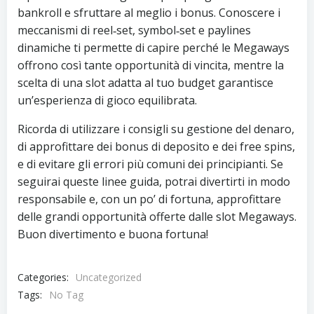
bankroll e sfruttare al meglio i bonus. Conoscere i
meccanismi di reel‑set, symbol‑set e paylines
dinamiche ti permette di capire perché le Megaways
offrono così tante opportunità di vincita, mentre la
scelta di una slot adatta al tuo budget garantisce
un’esperienza di gioco equilibrata.
Ricorda di utilizzare i consigli su gestione del denaro,
di approfittare dei bonus di deposito e dei free spins,
e di evitare gli errori più comuni dei principianti. Se
seguirai queste linee guida, potrai divertirti in modo
responsabile e, con un po’ di fortuna, approfittare
delle grandi opportunità offerte dalle slot Megaways.
Buon divertimento e buona fortuna!
Categories:
Uncategorized
Tags:
No Tag