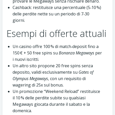
provare le Megaways senza rischiare denaro.
Cashback: restituisce una percentuale (5‑10 %)
delle perdite nette su un periodo di 7‑30
giorni.
Esempi di offerte attuali
Un casino offre 100 % di match‑deposit fino a
150 € + 50 free spins su
Bonanza Megaways
per
i nuovi iscritti.
Un altro sito propone 20 free spins senza
deposito, validi esclusivamente su
Gates of
Olympus Megaways
, con un requisito di
wagering di 25x sul bonus.
Un promozione “Weekend Reload” restituisce
il 10 % delle perdite subite su qualsiasi
Megaways giocata durante il sabato e la
domenica.