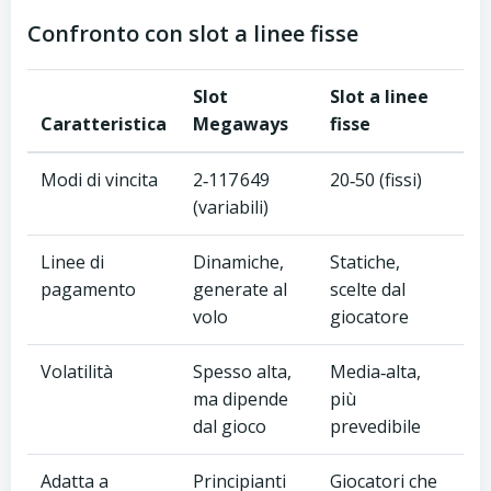
Confronto con slot a linee fisse
Slot
Slot a linee
Caratteristica
Megaways
fisse
Modi di vincita
2‑117 649
20‑50 (fissi)
(variabili)
Linee di
Dinamiche,
Statiche,
pagamento
generate al
scelte dal
volo
giocatore
Volatilità
Spesso alta,
Media‑alta,
ma dipende
più
dal gioco
prevedibile
Adatta a
Principianti
Giocatori che