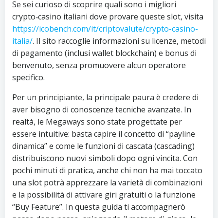
Se sei curioso di scoprire quali sono i migliori
crypto‑casino italiani dove provare queste slot, visita
https://icobench.com/it/criptovalute/crypto-casino-
italia/
. Il sito raccoglie informazioni su licenze, metodi
di pagamento (inclusi wallet blockchain) e bonus di
benvenuto, senza promuovere alcun operatore
specifico.
Per un principiante, la principale paura è credere di
aver bisogno di conoscenze tecniche avanzate. In
realtà, le Megaways sono state progettate per
essere intuitive: basta capire il concetto di “payline
dinamica” e come le funzioni di cascata (cascading)
distribuiscono nuovi simboli dopo ogni vincita. Con
pochi minuti di pratica, anche chi non ha mai toccato
una slot potrà apprezzare la varietà di combinazioni
e la possibilità di attivare giri gratuiti o la funzione
“Buy Feature”. In questa guida ti accompagnerò