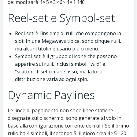
dei modi sarà 4 × 5 × 3 × 6 × 4 = 1 440.
Reel‑set e Symbol‑set
Reel‑set: è l’insieme di rulli che compongono la
slot. In una Megaways tipica, sono cinque rulli,
ma alcuni titoli ne usano più o meno.
Symbol‑set: è il gruppo di icone che possono
apparire sui rulli, inclusi simboli “wild” e
“scatter”. Il set rimane fisso, ma la loro
distribuzione varia ad ogni spin.
Dynamic Paylines
Le linee di pagamento non sono linee statiche
disegnate sullo schermo; sono generate al volo in
base alla configurazione corrente dei rulli. Se il primo
rullo ha 4 simboli, il secondo 5, il gioco crea 4 × 5 = 20