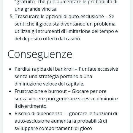
“gratuito” che può aumentare le probabilità di
una grande vincita.
Trascurare le opzioni di auto‑esclusione – Se
senti che il gioco sta diventando un problema,
utilizza gli strumenti di limitazione del tempo e
del deposito offerti dal casinò.
Conseguenze
Perdita rapida del bankroll – Puntate eccessive
senza una strategia portano a una
diminuzione veloce del capitale.
Frustrazione e burnout – Giocare per ore
senza vincere può generare stress e diminuire
il divertimento.
Rischio di dipendenza – Ignorare le funzioni di
auto‑esclusione aumenta la probabilità di
sviluppare comportamenti di gioco