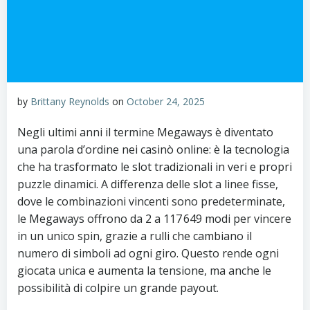
by
Brittany Reynolds
on
October 24, 2025
Negli ultimi anni il termine Megaways è diventato
una parola d’ordine nei casinò online: è la tecnologia
che ha trasformato le slot tradizionali in veri e propri
puzzle dinamici. A differenza delle slot a linee fisse,
dove le combinazioni vincenti sono predeterminate,
le Megaways offrono da 2 a 117 649 modi per vincere
in un unico spin, grazie a rulli che cambiano il
numero di simboli ad ogni giro. Questo rende ogni
giocata unica e aumenta la tensione, ma anche le
possibilità di colpire un grande payout.