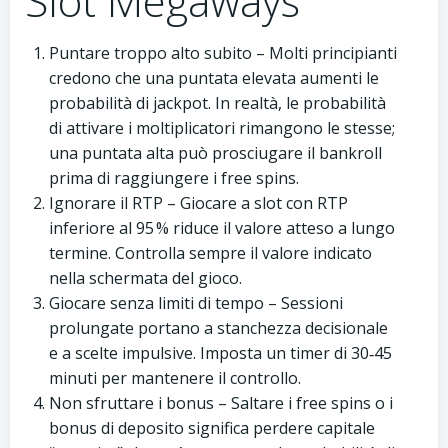
Slot Megaways
Puntare troppo alto subito – Molti principianti
credono che una puntata elevata aumenti le
probabilità di jackpot. In realtà, le probabilità
di attivare i moltiplicatori rimangono le stesse;
una puntata alta può prosciugare il bankroll
prima di raggiungere i free spins.
Ignorare il RTP – Giocare a slot con RTP
inferiore al 95 % riduce il valore atteso a lungo
termine. Controlla sempre il valore indicato
nella schermata del gioco.
Giocare senza limiti di tempo – Sessioni
prolungate portano a stanchezza decisionale
e a scelte impulsive. Imposta un timer di 30‑45
minuti per mantenere il controllo.
Non sfruttare i bonus – Saltare i free spins o i
bonus di deposito significa perdere capitale