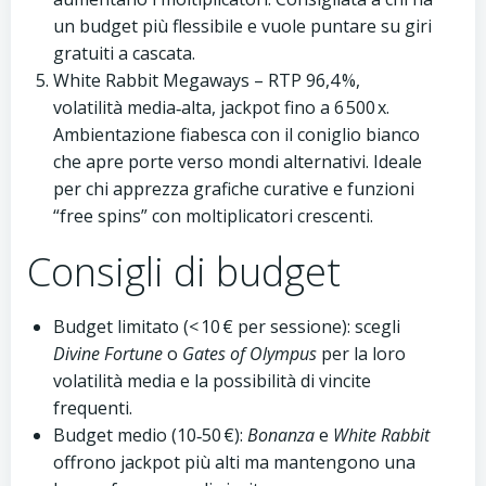
un budget più flessibile e vuole puntare su giri
gratuiti a cascata.
White Rabbit Megaways – RTP 96,4 %,
volatilità media‑alta, jackpot fino a 6 500 x.
Ambientazione fiabesca con il coniglio bianco
che apre porte verso mondi alternativi. Ideale
per chi apprezza grafiche curative e funzioni
“free spins” con moltiplicatori crescenti.
Consigli di budget
Budget limitato (< 10 € per sessione): scegli
Divine Fortune
o
Gates of Olympus
per la loro
volatilità media e la possibilità di vincite
frequenti.
Budget medio (10‑50 €):
Bonanza
e
White Rabbit
offrono jackpot più alti ma mantengono una