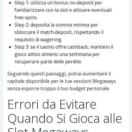
Step 1: utilizza un bonus no‑deposit per
familiarizzare con la slot e attivare eventuali
free spins.
Step 2: deposita la somma minima per
sbloccare il match‑deposit, rispettando il
requisito di wagering.
Step 3: se il casino offre cashback, mantieni il
gioco attivo almeno una settimana per
recuperare parte delle perdite.
Seguendo questi passaggi, potrai aumentare il
capitale disponibile per le tue sessioni Megaways
senza esporre troppo il tuo budget personale.
Errori da Evitare
Quando Si Gioca alle